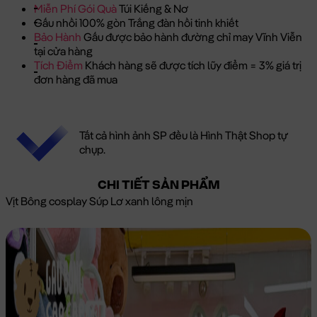
Miễn Phí Gói Quà
Túi Kiếng & Nơ
Gấu nhồi 100% gòn Trắng đàn hồi tinh khiết
Bảo Hành
Gấu được bảo hành đường chỉ may Vĩnh Viễn
tại cửa hàng
Tích Điểm
Khách hàng sẽ được tích lũy điểm = 3% giá trị
đơn hàng đã mua
Tất cả hình ảnh SP đều là Hình Thật Shop tự
chụp.
CHI TIẾT SẢN PHẨM
Vịt Bông cosplay Súp Lơ xanh lông mịn