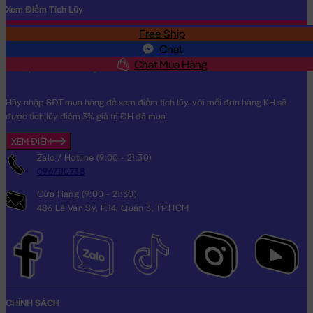
Xem Điểm Tích Lũy
Free Ship
SĐT
Chat
Chat Mua Hàng
Hãy nhập SĐT mua hàng để xem điểm tích lũy, với mỗi đơn hàng KH sẽ
được tích lũy điểm 3% giá trị ĐH đã mua
XEM ĐIỂM
Zalo / Hotline (9:00 - 21:30)
0967110738
Cửa Hàng (9:00 - 21:30)
486 Lê Văn Sỹ, P.14, Quận 3, TP.HCM
CHÍNH SÁCH