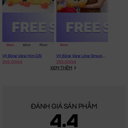
35cm
65cm
90cm
50cm
Vịt Bông Vàng Hờn Dỗi
Vịt Bông Vàng Lông Smooth Đeo Nơ Caro
205,000đ
255,000đ
XEM THÊM
ĐÁNH GIÁ SẢN PHẨM
4.4