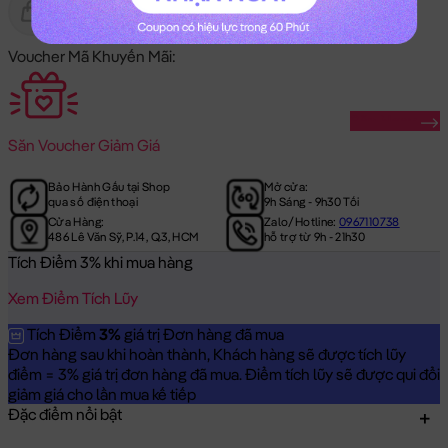
Gửi Tặng
Hết Hàng
Voucher Mã Khuyến Mãi:
Săn Ngay
Săn
Voucher Giảm Giá
Bảo Hành Gấu tại Shop
Mở cửa:
qua số điện thoại
9h Sáng - 9h30 Tối
Cửa Hàng:
Zalo/Hotline:
0967110738
486 Lê Văn Sỹ, P.14, Q.3, HCM
hỗ trợ từ 9h - 21h30
Tích Điểm 3% khi mua hàng
Xem Điểm Tích Lũy
Tích Điểm
3%
giá trị Đơn hàng đã mua
Đơn hàng sau khi hoàn thành, Khách hàng sẽ được tích lũy
điểm = 3% giá trị đơn hàng đã mua. Điểm tích lũy sẽ được qui đổi
giảm giá cho lần mua kế tiếp
Đặc điểm nổi bật