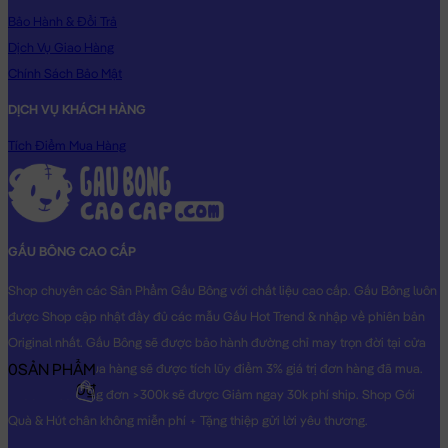
Bảo Hành & Đổi Trả
Dịch Vụ Giao Hàng
Chính Sách Bảo Mật
DỊCH VỤ KHÁCH HÀNG
Tích Điểm Mua Hàng
GẤU BÔNG CAO CẤP
Shop chuyên các Sản Phẩm Gấu Bông với chất liệu cao cấp. Gấu Bông luôn
được Shop cập nhật đầy đủ các mẫu Gấu Hot Trend & nhập về phiên bản
Original nhất. Gấu Bông sẽ được bảo hành đường chỉ may trọn đời tại cửa
0
SẢN PHẨM
hàng, Khách mua hàng sẽ được tích lũy điểm 3% giá trị đơn hàng đã mua.
0₫
Khách mua hàng đơn >300k sẽ được Giảm ngay 30k phí ship. Shop Gói
Quà & Hút chân không miễn phí + Tặng thiệp gửi lời yêu thương.