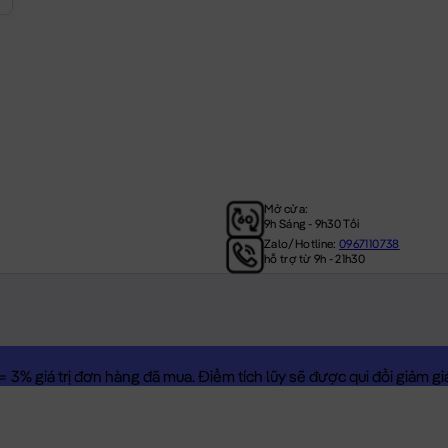
Mở cửa:
9h Sáng - 9h30 Tối
Zalo/Hotline:
0967110738
hỗ trợ từ 9h - 21h30
3% giá trị đơn hàng đã mua. Điểm tích lũy sẽ được qui đổi giảm giá