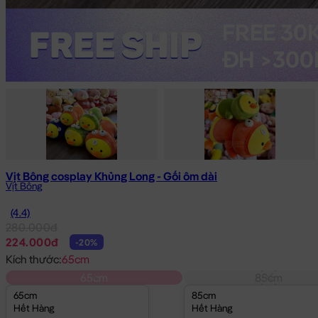
Vịt Bông cosplay Khủng Long - Gối ôm dài
Vịt Bông
(4.4)
280.000đ
224.000đ
-20%
Kích thước:
65cm
65cm
85cm
65cm
85cm
Hết Hàng
Hết Hàng