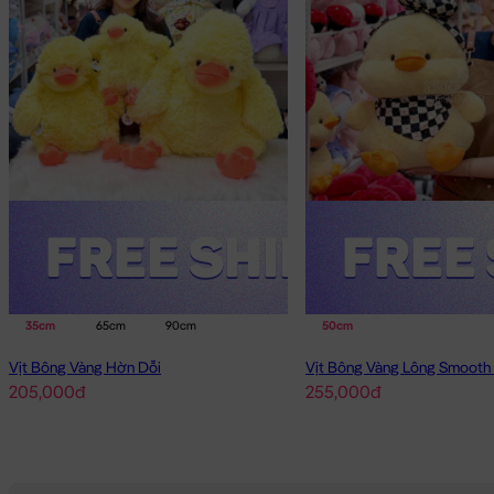
35cm
65cm
90cm
50cm
Vịt Bông Vàng Hờn Dỗi
205,000đ
255,000đ