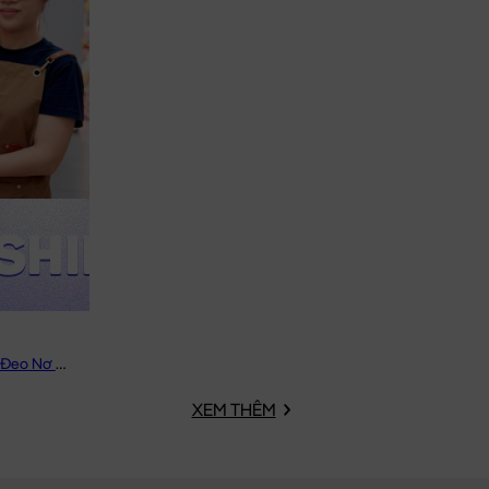
Vịt Bông Vàng Lông Smooth Đeo Nơ Caro
XEM THÊM