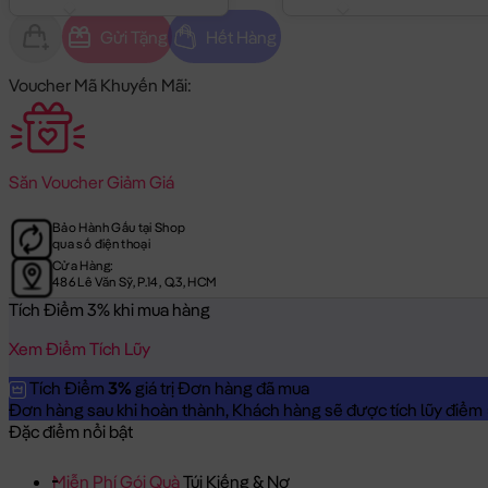
Gửi Tặng
Hết Hàng
Voucher Mã Khuyến Mãi:
Săn
Voucher Giảm Giá
Bảo Hành Gấu tại Shop
qua số điện thoại
Cửa Hàng:
486 Lê Văn Sỹ, P.14, Q.3, HCM
Tích Điểm 3% khi mua hàng
Xem Điểm Tích Lũy
Tích Điểm
3%
giá trị Đơn hàng đã mua
Đơn hàng sau khi hoàn thành, Khách hàng sẽ được tích lũy điểm = 
Đặc điểm nổi bật
Miễn Phí Gói Quà
Túi Kiếng & Nơ