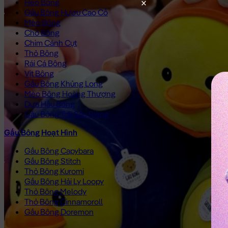
Heo Bông
Gấu Bông Hươu Cao Cổ
Mèo Bông
Chó Bông
Chim Cánh Cụt
Thỏ Bông
Rái Cá Bông
Vịt Bông
Gấu Bông Khủng Long
Mèo Bông Hoàng Thượng
Dưa Hấu Bông
Gấu Bông Trái Sầu Riêng
Gấu Bông Hoạt Hình
Gấu Bông Capybara
Gấu Bông Stitch
Thỏ Bông Kuromi
Gấu Bông Hải Ly Loopy
Thỏ Bông Melody
Thỏ Bông Cinnamoroll
Gấu Bông Doremon