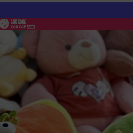
 cosplay Khủng Long – Gối ôm dài