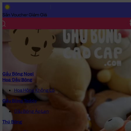
Trang Chủ
/
Gấu Bông Cao Cấp
/
Thú Bông
/
Vịt Bông
/
Vịt Bông
Săn Voucher Giảm Giá
Gấu Bông Noel
Hoa Gấu Bông
Hoa Hồng Khổng Lồ
Gấu Bông Teddy
Gấu Bông Áo Len
Thú Bông