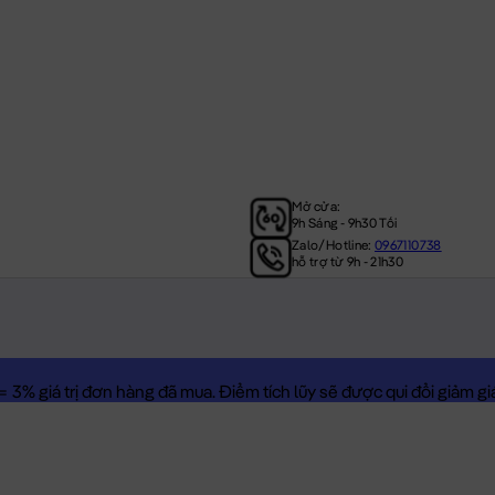
Mở cửa:
9h Sáng - 9h30 Tối
Zalo/Hotline:
0967110738
hỗ trợ từ 9h - 21h30
3% giá trị đơn hàng đã mua. Điểm tích lũy sẽ được qui đổi giảm giá