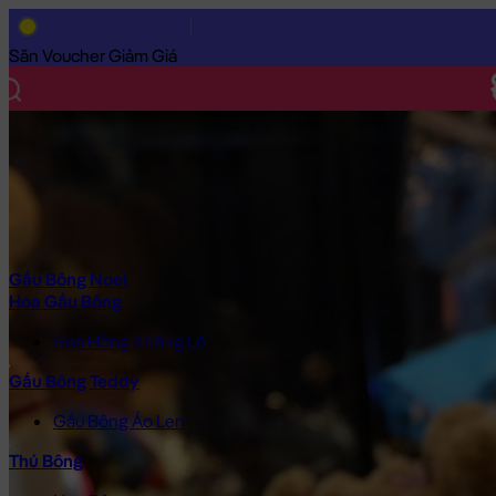
Trang Chủ
/
Gấu Bông Cao Cấp
/
Gấu Bông Hoạt Hình
/
Gấu Bông
Săn Voucher Giảm Giá
Gấu Bông Noel
Hoa Gấu Bông
Hoa Hồng Khổng Lồ
Gấu Bông Teddy
Gấu Bông Áo Len
Thú Bông