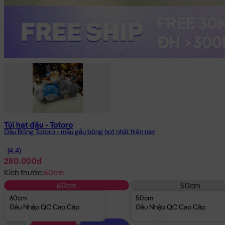
Túi hạt đậu - Totoro
Gấu Bông Totoro - mẫu gấu bông hot nhất hiện nay
(4.4)
280.000đ
Kích thước:
60cm
60cm
50cm
60cm
50cm
Gấu Nhập QC Cao Cấp
Gấu Nhập QC Cao Cấp