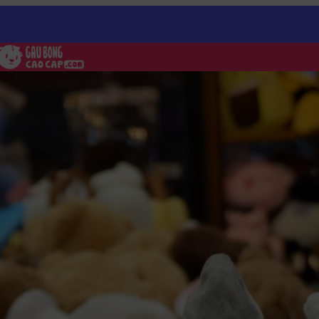
 Totoro - mẫu gấu bông hot nhất hiện nay
/
Túi hạt đậu – Totoro