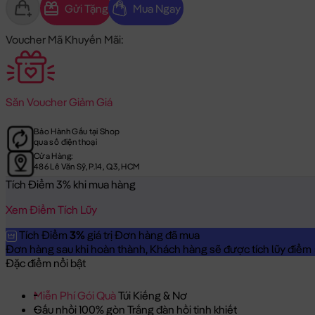
Gửi Tặng
Mua Ngay
Voucher Mã Khuyến Mãi:
Săn
Voucher Giảm Giá
Bảo Hành Gấu tại Shop
qua số điện thoại
Cửa Hàng:
486 Lê Văn Sỹ, P.14, Q.3, HCM
Tích Điểm 3% khi mua hàng
Xem Điểm Tích Lũy
Tích Điểm
3%
giá trị Đơn hàng đã mua
Đơn hàng sau khi hoàn thành, Khách hàng sẽ được tích lũy điểm = 
Đặc điểm nổi bật
Miễn Phí Gói Quà
Túi Kiếng & Nơ
Gấu nhồi 100% gòn Trắng đàn hồi tinh khiết