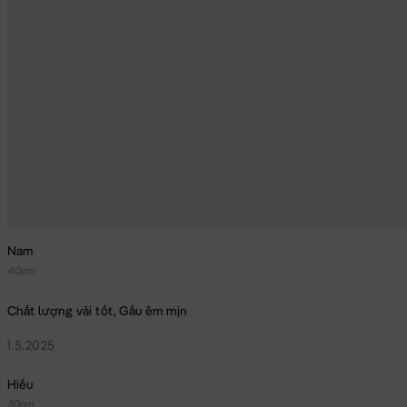
Nam
40cm
Chất lượng vải tốt, Gấu êm mịn
1.5.2025
Hiếu
50cm