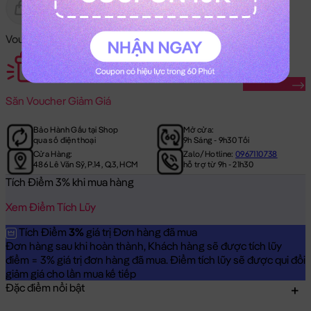
Gửi Tặng
Hết Hàng
Voucher Mã Khuyến Mãi:
Săn Ngay
Săn
Voucher Giảm Giá
Bảo Hành Gấu tại Shop
Mở cửa:
qua số điện thoại
9h Sáng - 9h30 Tối
Cửa Hàng:
Zalo/Hotline:
0967110738
486 Lê Văn Sỹ, P.14, Q.3, HCM
hỗ trợ từ 9h - 21h30
Tích Điểm 3% khi mua hàng
Xem Điểm Tích Lũy
Tích Điểm
3%
giá trị Đơn hàng đã mua
Đơn hàng sau khi hoàn thành, Khách hàng sẽ được tích lũy
điểm = 3% giá trị đơn hàng đã mua. Điểm tích lũy sẽ được qui đổi
giảm giá cho lần mua kế tiếp
Đặc điểm nổi bật