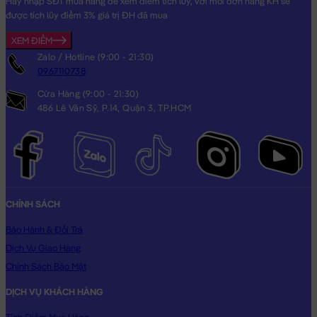
Hãy nhập SĐT mua hàng để xem điểm tích lũy, với mỗi đơn hàng KH sẽ
được tích lũy điểm 3% giá trị ĐH đã mua
XEM ĐIỂM
Zalo / Hotline (9:00 - 21:30)
0967110738
Cửa Hàng (9:00 - 21:30)
486 Lê Văn Sỹ, P.14, Quận 3, TP.HCM
CHÍNH SÁCH
Bảo Hành & Đổi Trả
Dịch Vụ Giao Hàng
Chính Sách Bảo Mật
DỊCH VỤ KHÁCH HÀNG