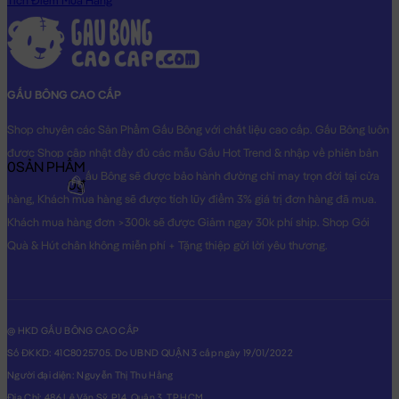
Tích Điểm Mua Hàng
GẤU BÔNG CAO CẤP
Shop chuyên các Sản Phẩm Gấu Bông với chất liệu cao cấp. Gấu Bông luôn
được Shop cập nhật đầy đủ các mẫu Gấu Hot Trend & nhập về phiên bản
0
SẢN PHẨM
Original nhất. Gấu Bông sẽ được bảo hành đường chỉ may trọn đời tại cửa
0₫
hàng, Khách mua hàng sẽ được tích lũy điểm 3% giá trị đơn hàng đã mua.
Khách mua hàng đơn >300k sẽ được Giảm ngay 30k phí ship. Shop Gói
Quà & Hút chân không miễn phí + Tặng thiệp gửi lời yêu thương.
@ HKD GẤU BÔNG CAO CẤP
Số ĐKKD: 41C8025705. Do UBND QUẬN 3 cấp ngày 19/01/2022
Người đại diện: Nguyễn Thị Thu Hằng
Địa Chỉ: 486 Lê Văn Sỹ, P14, Quận 3, TP.HCM