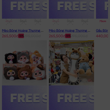
40cm
50cm
90cm
1m
40cm
50cm
90cm
1m
75cm
Mèo Bông Hoàng Thượng Cosplay Thỏ Hồng
Mèo Bông Hoàng Thượng Cosplay Panda
265,500đ
295,000đ
265,500đ
295,000đ
440,00
-10%
-10%