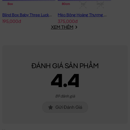
Box
80cm
1m1
1m25
Blind Box Baby Three Lucky Cat Mèo Thần Tài Baby Three
Mèo Bông Hoàng Thượng cosplay Capybara form dài
195,000đ
375,000đ
XEM THÊM
ĐÁNH GIÁ SẢN PHẨM
4.4
89 đánh giá
Gửi Đánh Giá
Thú Bông My Melody nằm Cosplay