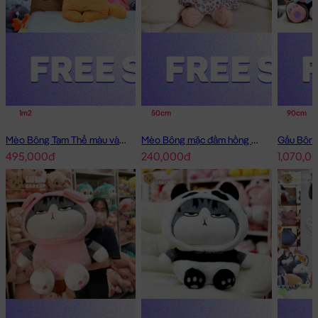
1m2
50cm
90cm
Mèo Bông Tam Thể màu vàng
Mèo Bông mặc đầm hồng má tim
495,000đ
240,000đ
1,070,0