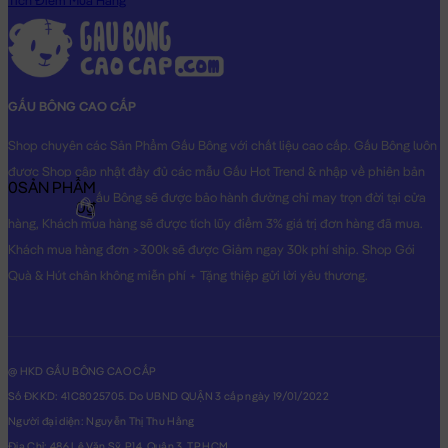
Tích Điểm Mua Hàng
GẤU BÔNG CAO CẤP
Shop chuyên các Sản Phẩm Gấu Bông với chất liệu cao cấp. Gấu Bông luôn
được Shop cập nhật đầy đủ các mẫu Gấu Hot Trend & nhập về phiên bản
0
SẢN PHẨM
Original nhất. Gấu Bông sẽ được bảo hành đường chỉ may trọn đời tại cửa
0₫
hàng, Khách mua hàng sẽ được tích lũy điểm 3% giá trị đơn hàng đã mua.
Khách mua hàng đơn >300k sẽ được Giảm ngay 30k phí ship. Shop Gói
Quà & Hút chân không miễn phí + Tặng thiệp gửi lời yêu thương.
@ HKD GẤU BÔNG CAO CẤP
Số ĐKKD: 41C8025705. Do UBND QUẬN 3 cấp ngày 19/01/2022
Người đại diện: Nguyễn Thị Thu Hằng
Địa Chỉ: 486 Lê Văn Sỹ, P14, Quận 3, TP.HCM