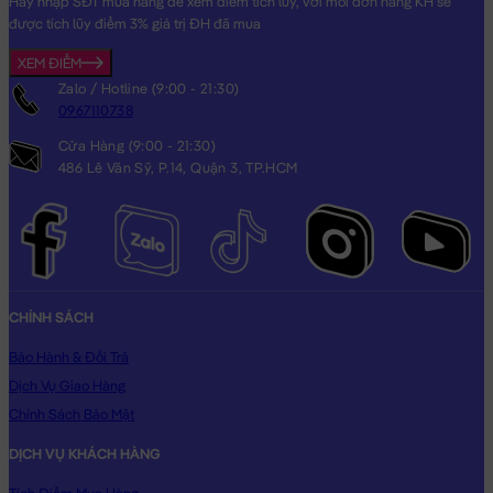
Hãy nhập SĐT mua hàng để xem điểm tích lũy, với mỗi đơn hàng KH sẽ
được tích lũy điểm 3% giá trị ĐH đã mua
XEM ĐIỂM
Zalo / Hotline (9:00 - 21:30)
0967110738
Cửa Hàng (9:00 - 21:30)
486 Lê Văn Sỹ, P.14, Quận 3, TP.HCM
CHÍNH SÁCH
Bảo Hành & Đổi Trả
Dịch Vụ Giao Hàng
Chính Sách Bảo Mật
DỊCH VỤ KHÁCH HÀNG