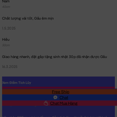
Nam
40cm
Chất lượng vải tốt, Gấu êm mịn
1.5.2025
Thỏ Bông tai dài lông Smooth đeo chuỗi hạt & Nơ
Hiếu
50cm
Giao hàng nhanh, đặt gấp tặng sinh nhật 30p đã nhận được Gấu
16.3.2025
Xem Điểm Tích Lũy
Free Ship
SĐT
Chat
Chat Mua Hàng