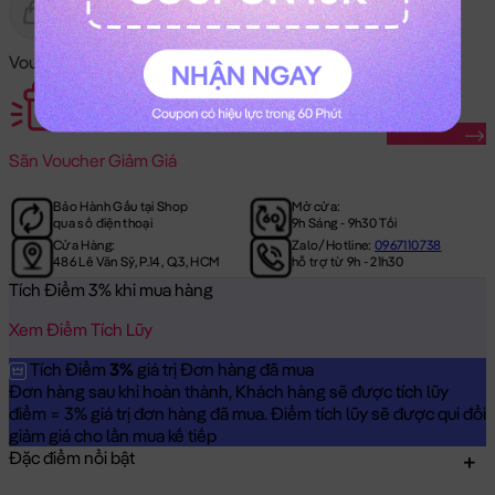
Gửi Tặng
Hết Hàng
Voucher Mã Khuyến Mãi:
Săn Ngay
Săn
Voucher Giảm Giá
Bảo Hành Gấu tại Shop
Mở cửa:
qua số điện thoại
9h Sáng - 9h30 Tối
Cửa Hàng:
Zalo/Hotline:
0967110738
486 Lê Văn Sỹ, P.14, Q.3, HCM
hỗ trợ từ 9h - 21h30
Tích Điểm 3% khi mua hàng
Xem Điểm Tích Lũy
Tích Điểm
3%
giá trị Đơn hàng đã mua
Đơn hàng sau khi hoàn thành, Khách hàng sẽ được tích lũy
điểm = 3% giá trị đơn hàng đã mua. Điểm tích lũy sẽ được qui đổi
giảm giá cho lần mua kế tiếp
Đặc điểm nổi bật