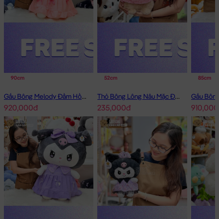
90cm
52cm
85cm
Gấu Bông Melody Đầm Hồng Cổ Sen Đeo Nơ
Thỏ Bông Lông Nâu Mặc Đầm Caro Happy
920,000đ
235,000đ
910,000