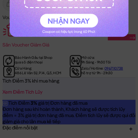
Gửi Tặng
Hết Hàng
Voucher Mã Khuyến Mãi:
Săn Ngay
Săn
Voucher Giảm Giá
Bảo Hành Gấu tại Shop
Mở cửa:
qua số điện thoại
9h Sáng - 9h30 Tối
Cửa Hàng:
Zalo/Hotline:
0967110738
486 Lê Văn Sỹ, P.14, Q.3, HCM
hỗ trợ từ 9h - 21h30
Tích Điểm 3% khi mua hàng
Xem Điểm Tích Lũy
Tích Điểm
3%
giá trị Đơn hàng đã mua
Đơn hàng sau khi hoàn thành, Khách hàng sẽ được tích lũy
điểm = 3% giá trị đơn hàng đã mua. Điểm tích lũy sẽ được qui đổi
giảm giá cho lần mua kế tiếp
Đặc điểm nổi bật