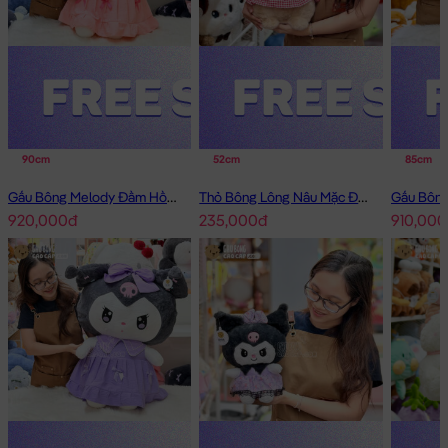
90cm
52cm
85cm
Gấu Bông Melody Đầm Hồng Cổ Sen Đeo Nơ
Thỏ Bông Lông Nâu Mặc Đầm Caro Happy
920,000đ
235,000đ
910,000