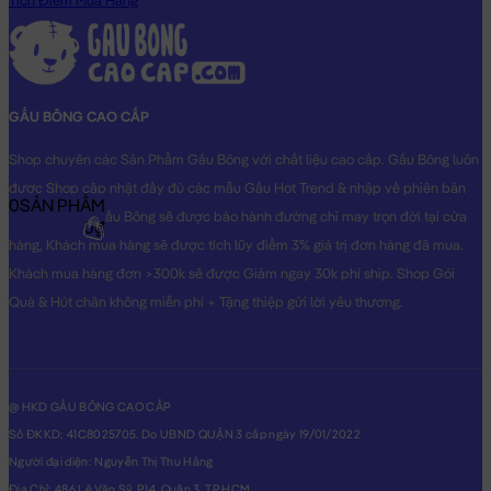
Tích Điểm Mua Hàng
do Shop TỰ CHỤP.
GẤU BÔNG CAO CẤP
Shop chuyên các Sản Phẩm Gấu Bông với chất liệu cao cấp. Gấu Bông luôn
được Shop cập nhật đầy đủ các mẫu Gấu Hot Trend & nhập về phiên bản
0
SẢN PHẨM
Original nhất. Gấu Bông sẽ được bảo hành đường chỉ may trọn đời tại cửa
0₫
hàng, Khách mua hàng sẽ được tích lũy điểm 3% giá trị đơn hàng đã mua.
Khách mua hàng đơn >300k sẽ được Giảm ngay 30k phí ship. Shop Gói
Quà & Hút chân không miễn phí + Tặng thiệp gửi lời yêu thương.
@ HKD GẤU BÔNG CAO CẤP
Số ĐKKD: 41C8025705. Do UBND QUẬN 3 cấp ngày 19/01/2022
Người đại diện: Nguyễn Thị Thu Hằng
Địa Chỉ: 486 Lê Văn Sỹ, P14, Quận 3, TP.HCM