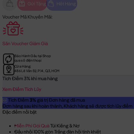
Gửi Tặng
Hết Hàng
Voucher Mã Khuyến Mãi:
Săn
Voucher Giảm Giá
Bảo Hành Gấu tại Shop
qua số điện thoại
Cửa Hàng:
486 Lê Văn Sỹ, P.14, Q.3, HCM
Tích Điểm 3% khi mua hàng
Xem Điểm Tích Lũy
Tích Điểm
3%
giá trị Đơn hàng đã mua
Đơn hàng sau khi hoàn thành, Khách hàng sẽ được tích lũy điểm = 
Đặc điểm nổi bật
Miễn Phí Gói Quà
Túi Kiếng & Nơ
Gấu nhồi 100% gòn Trắng đàn hồi tinh khiết