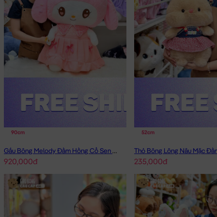
90cm
52cm
Gấu Bông Melody Đầm Hồng Cổ Sen Đeo Nơ
920,000đ
235,000đ