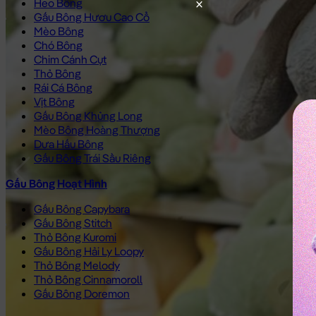
Heo Bông
Gấu Bông Hươu Cao Cổ
Mèo Bông
Chó Bông
Chim Cánh Cụt
Thỏ Bông
Rái Cá Bông
Vịt Bông
Gấu Bông Khủng Long
Mèo Bông Hoàng Thượng
Dưa Hấu Bông
Gấu Bông Trái Sầu Riêng
Gấu Bông Hoạt Hình
Gấu Bông Capybara
Gấu Bông Stitch
Thỏ Bông Kuromi
Gấu Bông Hải Ly Loopy
Thỏ Bông Melody
Thỏ Bông Cinnamoroll
Gấu Bông Doremon