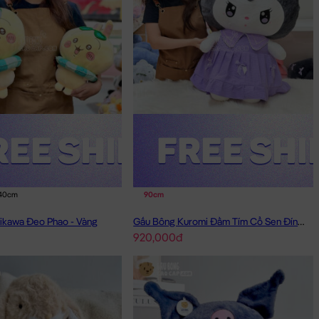
40cm
90cm
ikawa Đeo Phao - Vàng
Gấu Bông Kuromi Đầm Tím Cổ Sen Đính Nơ
920,000đ