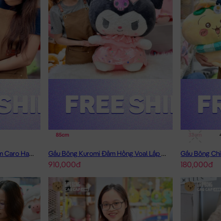
85cm
32cm
Thỏ Bông Lông Nâu Mặc Đầm Caro Happy
Gấu Bông Kuromi Đầm Hồng Voal Lấp Lánh
Gấu Bông Chi
910,000đ
180,000đ