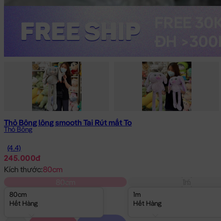
Thỏ Bông lông smooth Tai Rút mắt To
Thỏ Bông
(4.4)
245.000đ
Kích thước:
80cm
80cm
1m
80cm
1m
Hết Hàng
Hết Hàng