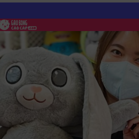
g lông smooth Tai Rút mắt To