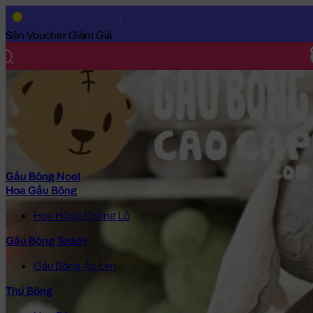
Trang Chủ
/
Gấu Bông Cao Cấp
/
Thú Bông
/
Thỏ Bông
/
Thỏ Bôn
Săn Voucher Giảm Giá
Gấu Bông Noel
Hoa Gấu Bông
Hoa Hồng Khổng Lồ
Gấu Bông Teddy
Gấu Bông Áo Len
Thú Bông