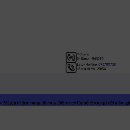
Mở cửa:
9h Sáng - 9h30 Tối
Zalo/Hotline:
0967110738
hỗ trợ từ 9h - 21h30
3% giá trị đơn hàng đã mua. Điểm tích lũy sẽ được qui đổi giảm giá