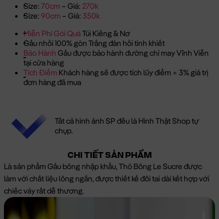
Size:
70cm
– Giá:
270k
Size:
90cm
– Giá:
350k
Miễn Phí Gói Quà
Túi Kiếng & Nơ
Gấu nhồi 100% gòn Trắng đàn hồi tinh khiết
Bảo Hành
Gấu được bảo hành đường chỉ may Vĩnh Viễn
tại cửa hàng
Tích Điểm
Khách hàng sẽ được tích lũy điểm = 3% giá trị
đơn hàng đã mua
Tất cả hình ảnh SP đều là Hình Thật Shop tự
chụp.
CHI TIẾT SẢN PHẨM
Là sản phẩm Gấu bông nhập khẩu, Thỏ Bông Le Sucre được
làm với chất liệu lông ngắn, được thiết kế đôi tai dài kết hợp với
chiếc váy rất dễ thương.