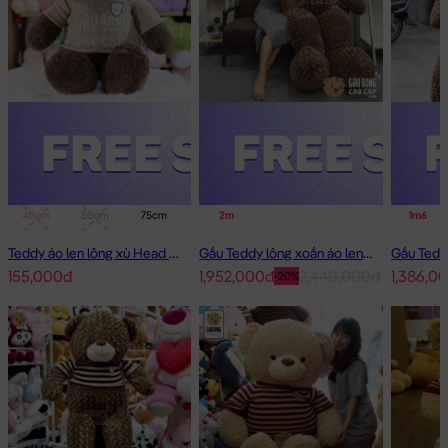
40cm
50cm
75cm
1m
2m
1m4
1m6
Teddy áo len lông xù Head and Tales
Gấu Teddy lông xoắn áo len Choco 2m - Hàng Nhập
155,000đ
1,952,000đ
2,440,000đ
1,386,0
-20%