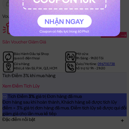
Gửi Tặng
Hết Hàng
Voucher Mã Khuyến Mãi:
Săn Ngay
Săn
Voucher Giảm Giá
Bảo Hành Gấu tại Shop
Mở cửa:
qua số điện thoại
9h Sáng - 9h30 Tối
Cửa Hàng:
Zalo/Hotline:
0967110738
486 Lê Văn Sỹ, P.14, Q.3, HCM
hỗ trợ từ 9h - 21h30
Tích Điểm 3% khi mua hàng
Xem Điểm Tích Lũy
Tích Điểm
3%
giá trị Đơn hàng đã mua
Đơn hàng sau khi hoàn thành, Khách hàng sẽ được tích lũy
điểm = 3% giá trị đơn hàng đã mua. Điểm tích lũy sẽ được qui đổi
giảm giá cho lần mua kế tiếp
Đặc điểm nổi bật