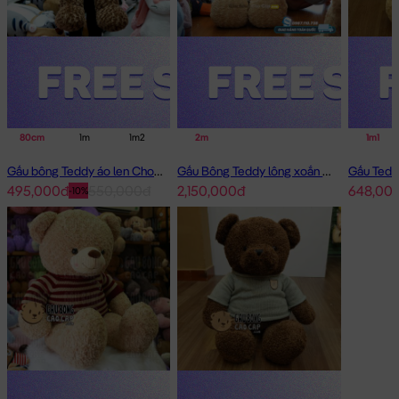
80cm
1m
1m2
1m6
2m
2m
1m1
Gấu bông Teddy áo len Choco
Gấu Bông Teddy lông xoắn áo len cafe sữa 2m - Hàng Nhập
495,000đ
550,000đ
2,150,000đ
648,00
-10%