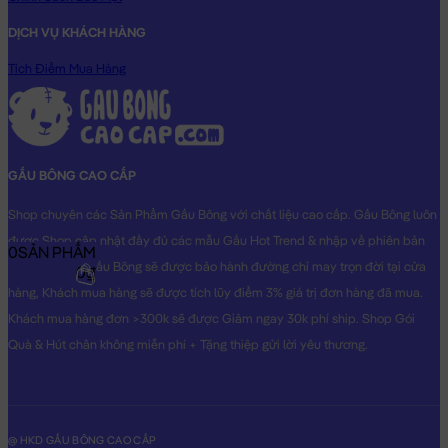
DỊCH VỤ KHÁCH HÀNG
Thỏ Bông Le Sucre
sẽ là món quà tặng vô cùng Dễ Thương
dành cho người thân yêu của bạn!
Tích Điểm Mua Hàng
Hình ảnh Thỏ Bông Le Sucre, hình ảnh này là hình THẬT do
Shop TỰ CHỤP.
GẤU BÔNG CAO CẤP
Shop chuyên các Sản Phẩm Gấu Bông với chất liệu cao cấp. Gấu Bông luôn
được Shop cập nhật đầy đủ các mẫu Gấu Hot Trend & nhập về phiên bản
0
SẢN PHẨM
Original nhất. Gấu Bông sẽ được bảo hành đường chỉ may trọn đời tại cửa
0₫
hàng, Khách mua hàng sẽ được tích lũy điểm 3% giá trị đơn hàng đã mua.
Khách mua hàng đơn >300k sẽ được Giảm ngay 30k phí ship. Shop Gói
Quà & Hút chân không miễn phí + Tặng thiệp gửi lời yêu thương.
@ HKD GẤU BÔNG CAO CẤP