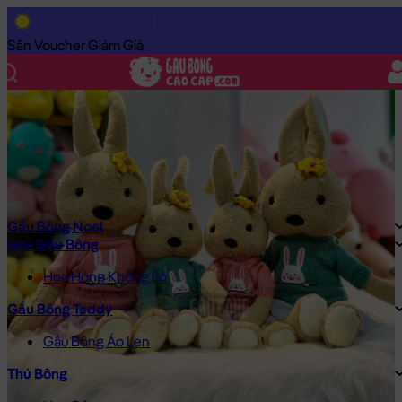
Trang Chủ
/
Gấu Bông Cao Cấp
/
Gấu Bông
/
Gấu Bông Giá Rẻ
/
Săn Voucher Giảm Giá
Gấu Bông Noel
Hoa Gấu Bông
Hoa Hồng Khổng Lồ
Gấu Bông Teddy
Gấu Bông Áo Len
Thú Bông