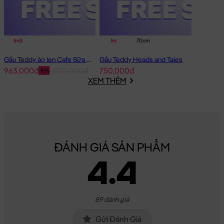
1m3
1m
70cm
Gấu Teddy áo len Cafe Sữa - Size: 1m2
Gấu Teddy Heads and Tales
963,000đ
1,070,000đ
750,000đ
-10%
XEM THÊM
ĐÁNH GIÁ SẢN PHẨM
4.4
89 đánh giá
Gửi Đánh Giá