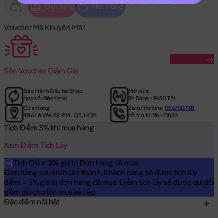
Gửi Tặng
Hết Hàng
Voucher Mã Khuyến Mãi:
Săn Ngay
Săn
Voucher Giảm Giá
Bảo Hành Gấu tại Shop
Mở cửa:
qua số điện thoại
9h Sáng - 9h30 Tối
Cửa Hàng:
Zalo/Hotline:
0967110738
486 Lê Văn Sỹ, P.14, Q.3, HCM
hỗ trợ từ 9h - 21h30
Tích Điểm 3% khi mua hàng
Xem Điểm Tích Lũy
Tích Điểm
3%
giá trị Đơn hàng đã mua
Đơn hàng sau khi hoàn thành, Khách hàng sẽ được tích lũy
điểm = 3% giá trị đơn hàng đã mua. Điểm tích lũy sẽ được qui đổi
giảm giá cho lần mua kế tiếp
Đặc điểm nổi bật