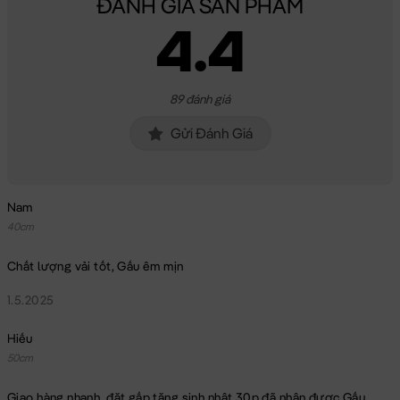
ĐÁNH GIÁ SẢN PHẨM
4.4
89 đánh giá
Gửi Đánh Giá
Nam
40cm
Chất lượng vải tốt, Gấu êm mịn
1.5.2025
Hiếu
50cm
Thỏ Bông Cony mặc áo Colorfull
Giao hàng nhanh, đặt gấp tặng sinh nhật 30p đã nhận được Gấu