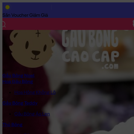
Trang Chủ
/
Gấu Bông Cao Cấp
/
Thú Bông
/
Thỏ Bông
/
Thỏ Bô
Săn Voucher Giảm Giá
Gấu Bông Noel
Hoa Gấu Bông
Hoa Hồng Khổng Lồ
Gấu Bông Teddy
Gấu Bông Áo Len
Thú Bông