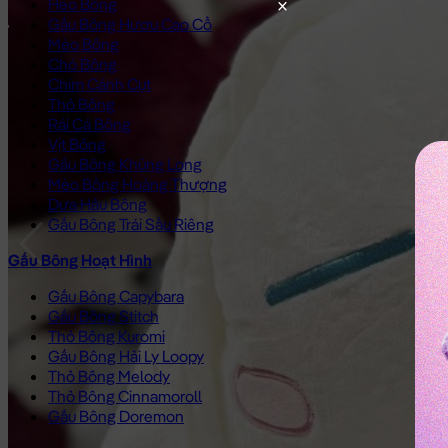
Heo Bông
Gấu Bông Hươu Cao Cổ
Mèo Bông
Chó Bông
Chim Cánh Cụt
Thỏ Bông
Rái Cá Bông
Vịt Bông
Gấu Bông Khủng Long
Mèo Bông Hoàng Thượng
Dưa Hấu Bông
Gấu Bông Trái Sầu Riêng
Gấu Bông Hoạt Hình
Gấu Bông Capybara
Gấu Bông Stitch
Thỏ Bông Kuromi
Gấu Bông Hải Ly Loopy
Thỏ Bông Melody
Thỏ Bông Cinnamoroll
Gấu Bông Doremon