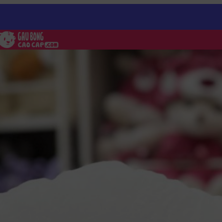
ng Cinnamoroll
/
Thỏ Bông Cinnamoroll có mền 2in1