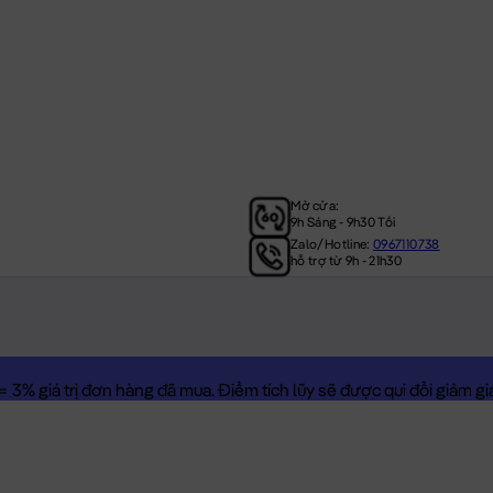
Mở cửa:
9h Sáng - 9h30 Tối
Zalo/Hotline:
0967110738
hỗ trợ từ 9h - 21h30
3% giá trị đơn hàng đã mua. Điểm tích lũy sẽ được qui đổi giảm giá