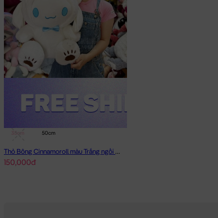
35cm
50cm
Thỏ Bông Cinnamoroll màu Trắng ngồi đội Mũ Rời
150,000đ