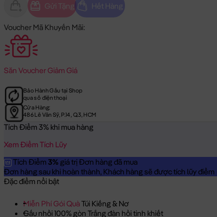
Gửi Tặng
Hết Hàng
Voucher Mã Khuyến Mãi:
Săn
Voucher Giảm Giá
Bảo Hành Gấu tại Shop
qua số điện thoại
Cửa Hàng:
486 Lê Văn Sỹ, P.14, Q.3, HCM
Tích Điểm 3% khi mua hàng
Xem Điểm Tích Lũy
Tích Điểm
3%
giá trị Đơn hàng đã mua
Đơn hàng sau khi hoàn thành, Khách hàng sẽ được tích lũy điểm = 
Đặc điểm nổi bật
Miễn Phí Gói Quà
Túi Kiếng & Nơ
Gấu nhồi 100% gòn Trắng đàn hồi tinh khiết