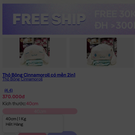
Thỏ Bông Cinnamoroll có mền 2in1
Thỏ Bông Cinnamoroll
(4.4)
370.000đ
Kích thước:
40cm
40cm
40cm | 1 Kg
Hết Hàng