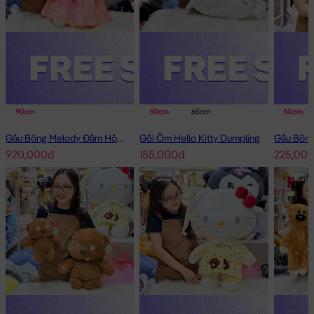
90cm
50cm
65cm
50cm
Gấu Bông Melody Đầm Hồng Cổ Sen Đeo Nơ
Gối Ôm Hello Kitty Dumpling
920,000đ
155,000đ
225,00