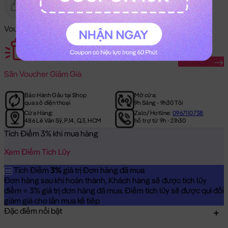
Gửi Tặng
Hết Hàng
Voucher Mã Khuyến Mãi:
Săn Ngay
Săn
Voucher Giảm Giá
Bảo Hành Gấu tại Shop
Mở cửa:
qua số điện thoại
9h Sáng - 9h30 Tối
Cửa Hàng:
Zalo/Hotline:
0967110738
486 Lê Văn Sỹ, P.14, Q.3, HCM
hỗ trợ từ 9h - 21h30
Tích Điểm 3% khi mua hàng
Xem Điểm Tích Lũy
Tích Điểm
3%
giá trị Đơn hàng đã mua
Đơn hàng sau khi hoàn thành, Khách hàng sẽ được tích lũy
điểm = 3% giá trị đơn hàng đã mua. Điểm tích lũy sẽ được qui đổi
giảm giá cho lần mua kế tiếp
Đặc điểm nổi bật