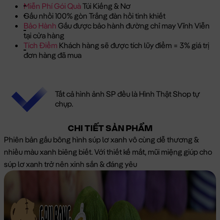
Miễn Phí Gói Quà
Túi Kiếng & Nơ
Gấu nhồi 100% gòn Trắng đàn hồi tinh khiết
Bảo Hành
Gấu được bảo hành đường chỉ may Vĩnh Viễn
tại cửa hàng
Tích Điểm
Khách hàng sẽ được tích lũy điểm = 3% giá trị
đơn hàng đã mua
Tất cả hình ảnh SP đều là Hình Thật Shop tự
chụp.
CHI TIẾT SẢN PHẨM
Phiên bản gấu bông hình súp lơ xanh vô cùng dễ thương &
nhiều màu xanh biêng biết. Với thiết kế mắt, mũi miệng giúp cho
súp lơ xanh trở nên xinh sắn & đáng yêu