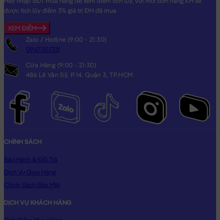
Hãy nhập SĐT mua hàng để xem điểm tích lũy, với mỗi đơn hàng KH sẽ
được tích lũy điểm 3% giá trị ĐH đã mua
XEM ĐIỂM
Zalo / Hotline (9:00 - 21:30)
0967110738
Cửa Hàng (9:00 - 21:30)
486 Lê Văn Sỹ, P.14, Quận 3, TP.HCM
CHÍNH SÁCH
Bảo Hành & Đổi Trả
Dịch Vụ Giao Hàng
Chính Sách Bảo Mật
DỊCH VỤ KHÁCH HÀNG