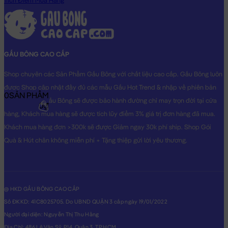
Tích Điểm Mua Hàng
GẤU BÔNG CAO CẤP
Shop chuyên các Sản Phẩm Gấu Bông với chất liệu cao cấp. Gấu Bông luôn
được Shop cập nhật đầy đủ các mẫu Gấu Hot Trend & nhập về phiên bản
0
SẢN PHẨM
Original nhất. Gấu Bông sẽ được bảo hành đường chỉ may trọn đời tại cửa
0₫
hàng, Khách mua hàng sẽ được tích lũy điểm 3% giá trị đơn hàng đã mua.
Khách mua hàng đơn >300k sẽ được Giảm ngay 30k phí ship. Shop Gói
Quà & Hút chân không miễn phí + Tặng thiệp gửi lời yêu thương.
@ HKD GẤU BÔNG CAO CẤP
Số ĐKKD: 41C8025705. Do UBND QUẬN 3 cấp ngày 19/01/2022
Người đại diện: Nguyễn Thị Thu Hằng
Địa Chỉ: 486 Lê Văn Sỹ, P14, Quận 3, TP.HCM