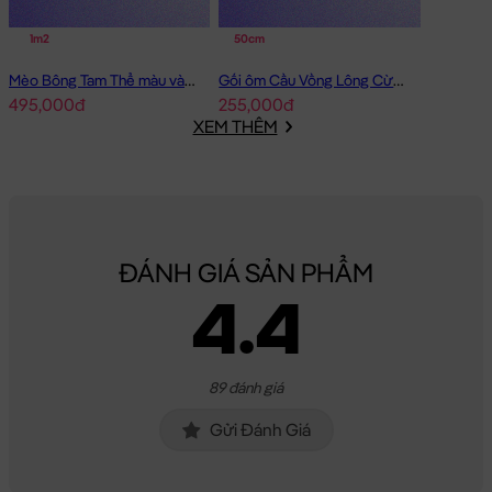
1m2
50cm
Mèo Bông Tam Thể màu vàng
Gối ôm Cầu Vồng Lông Cừu Sky Babies
495,000đ
255,000đ
XEM THÊM
ĐÁNH GIÁ SẢN PHẨM
4.4
89 đánh giá
Gửi Đánh Giá