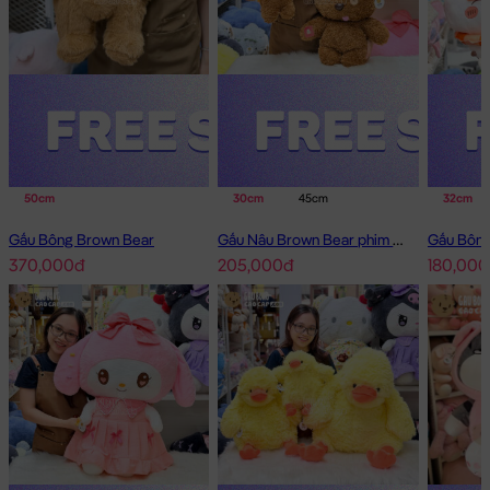
Gấu của bạn bị bung chỉ? bạn cứ mang gấu đến cửa hàng &
cung cấp số di động là xong. Shop sẽ chăm sóc Gấu của bạn
tận tình.
Rùa bông chấm bi
sẽ là món quà tặng vô cùng Dễ Thương dành
cho người thân yêu của bạn!
Hình ảnh Rùa bông chấm bi, hình ảnh này là hình THẬT do Shop
TỰ CHỤP.
50cm
30cm
45cm
32cm
Gấu Bông Brown Bear
Gấu Nâu Brown Bear phim Minions
370,000đ
205,000đ
180,000