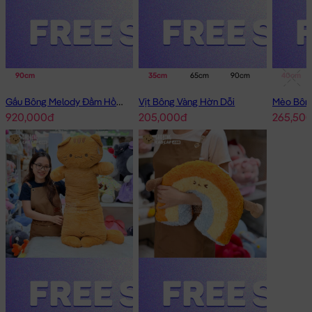
90cm
35cm
65cm
90cm
40cm
Gấu Bông Melody Đầm Hồng Cổ Sen Đeo Nơ
Vịt Bông Vàng Hờn Dỗi
920,000đ
205,000đ
265,50