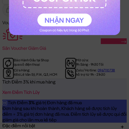
Gửi Tặng
Hết Hàng
Voucher Mã Khuyến Mãi:
Săn Ngay
Săn
Voucher Giảm Giá
Bảo Hành Gấu tại Shop
Mở cửa:
qua số điện thoại
9h Sáng - 9h30 Tối
Cửa Hàng:
Zalo/Hotline:
0967110738
486 Lê Văn Sỹ, P.14, Q.3, HCM
hỗ trợ từ 9h - 21h30
Tích Điểm 3% khi mua hàng
Xem Điểm Tích Lũy
Tích Điểm
3%
giá trị Đơn hàng đã mua
Đơn hàng sau khi hoàn thành, Khách hàng sẽ được tích lũy
điểm = 3% giá trị đơn hàng đã mua. Điểm tích lũy sẽ được qui đổi
giảm giá cho lần mua kế tiếp
Đặc điểm nổi bật