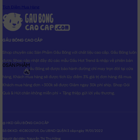
Tích Điểm Mua Hàng
GẤU BÔNG CAO CẤP
Shop chuyên các Sản Phẩm Gấu Bông với chất liệu cao cấp. Gấu Bông luôn
được Shop cập nhật đầy đủ các mẫu Gấu Hot Trend & nhập về phiên bản
0
SẢN PHẨM
Original nhất. Gấu Bông sẽ được bảo hành đường chỉ may trọn đời tại cửa
0₫
hàng, Khách mua hàng sẽ được tích lũy điểm 3% giá trị đơn hàng đã mua.
Khách mua hàng đơn >300k sẽ được Giảm ngay 30k phí ship. Shop Gói
Quà & Hút chân không miễn phí + Tặng thiệp gửi lời yêu thương.
@ HKD GẤU BÔNG CAO CẤP
Số ĐKKD: 41C8025705. Do UBND QUẬN 3 cấp ngày 19/01/2022
Người đại diện: Nguyễn Thị Thu Hằng