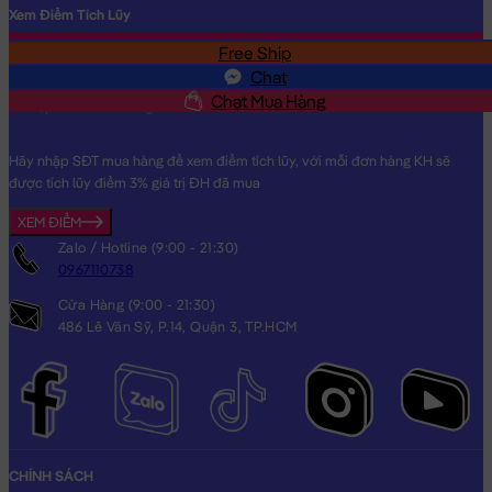
Xem Điểm Tích Lũy
Free Ship
SĐT
Chat
Chat Mua Hàng
Hãy nhập SĐT mua hàng để xem điểm tích lũy, với mỗi đơn hàng KH sẽ
được tích lũy điểm 3% giá trị ĐH đã mua
XEM ĐIỂM
Zalo / Hotline (9:00 - 21:30)
0967110738
Cửa Hàng (9:00 - 21:30)
486 Lê Văn Sỹ, P.14, Quận 3, TP.HCM
CHÍNH SÁCH