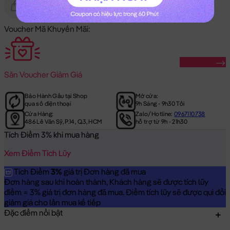
Gửi Tặng
Hết Hàng
Voucher Mã Khuyến Mãi:
Săn Ngay
Săn
Voucher Giảm Giá
Bảo Hành Gấu tại Shop
Mở cửa:
qua số điện thoại
9h Sáng - 9h30 Tối
Cửa Hàng:
Zalo/Hotline:
0967110738
486 Lê Văn Sỹ, P.14, Q.3, HCM
hỗ trợ từ 9h - 21h30
Tích Điểm 3% khi mua hàng
Xem Điểm Tích Lũy
Tích Điểm
3%
giá trị Đơn hàng đã mua
Đơn hàng sau khi hoàn thành, Khách hàng sẽ được tích lũy
điểm = 3% giá trị đơn hàng đã mua. Điểm tích lũy sẽ được qui đổi
giảm giá cho lần mua kế tiếp
Đặc điểm nổi bật