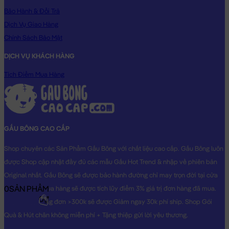
Bảo Hành & Đổi Trả
Dịch Vụ Giao Hàng
Chính Sách Bảo Mật
DỊCH VỤ KHÁCH HÀNG
Tích Điểm Mua Hàng
GẤU BÔNG CAO CẤP
Shop chuyên các Sản Phẩm Gấu Bông với chất liệu cao cấp. Gấu Bông luôn
được Shop cập nhật đầy đủ các mẫu Gấu Hot Trend & nhập về phiên bản
Original nhất. Gấu Bông sẽ được bảo hành đường chỉ may trọn đời tại cửa
0
SẢN PHẨM
hàng, Khách mua hàng sẽ được tích lũy điểm 3% giá trị đơn hàng đã mua.
0₫
Khách mua hàng đơn >300k sẽ được Giảm ngay 30k phí ship. Shop Gói
Quà & Hút chân không miễn phí + Tặng thiệp gửi lời yêu thương.