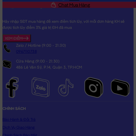
dành cho người thân yêu của bạn!
Chat Mua Hàng
Hình ảnh Ngựa Bông đỏ Phát Tài, hình ảnh này là hình THẬT do
Shop TỰ CHỤP.
Hãy nhập SĐT mua hàng để xem điểm tích lũy, với mỗi đơn hàng KH sẽ
được tích lũy điểm 3% giá trị ĐH đã mua
XEM ĐIỂM
Zalo / Hotline (9:00 - 21:30)
0967110738
Cửa Hàng (9:00 - 21:30)
486 Lê Văn Sỹ, P.14, Quận 3, TP.HCM
CHÍNH SÁCH
Bảo Hành & Đổi Trả
Dịch Vụ Giao Hàng
Chính Sách Bảo Mật