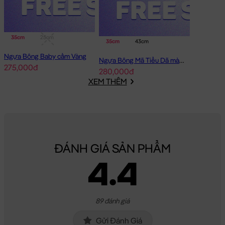
35cm
25cm
35cm
43cm
Ngựa Bông Baby cầm Vàng
Ngựa Bông Mã Tiểu Dã màu Nâu
275,000đ
280,000đ
XEM THÊM
Ngựa Bông đỏ Phát Tài
Ngựa Bông đỏ Phát Tài đang nằm trong danh sách những sản
phẩm
Gấu Bông Ngựa Bông
BÁN CHẠY và đang được các bạn
trẻ YÊU THÍCH NHẤT.
ĐÁNH GIÁ SẢN PHẨM
Ngựa Bông đỏ Phát Tài
được thiết kế với 2 kích thước Gấu Bông
4.4
lớn nhỏ khác nhau: 25cm, 40cm
Cách đo Size Gấu Bông:
Gấu Ngồi (có chân): được đo từ đầu đến mông + từ
89 đánh giá
mông đến chân (Theo chữ L)
Gấu Dài: được đo từ đầu đến phần dài cuối cùng
Gửi Đánh Giá