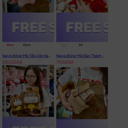
35cm
43cm
Kem
Đỏ
Ngựa Bông Mã Tiểu Dã màu Hồng
Ngựa Bông Mã Đáo Thành Công
280,000đ
79,000đ