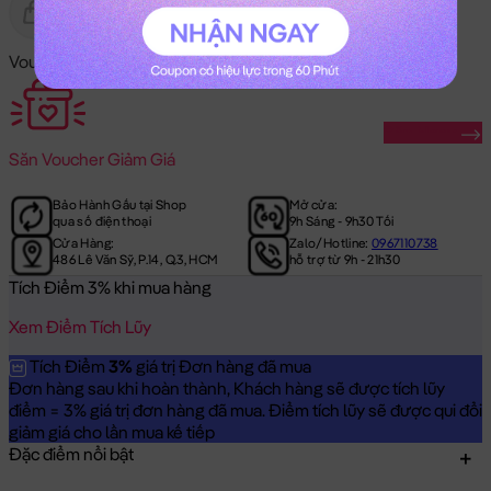
Gửi Tặng
Hết Hàng
Voucher Mã Khuyến Mãi:
Săn Ngay
Săn
Voucher Giảm Giá
Bảo Hành Gấu tại Shop
Mở cửa:
qua số điện thoại
9h Sáng - 9h30 Tối
Cửa Hàng:
Zalo/Hotline:
0967110738
486 Lê Văn Sỹ, P.14, Q.3, HCM
hỗ trợ từ 9h - 21h30
Tích Điểm 3% khi mua hàng
Xem Điểm Tích Lũy
Tích Điểm
3%
giá trị Đơn hàng đã mua
Đơn hàng sau khi hoàn thành, Khách hàng sẽ được tích lũy
điểm = 3% giá trị đơn hàng đã mua. Điểm tích lũy sẽ được qui đổi
giảm giá cho lần mua kế tiếp
Đặc điểm nổi bật