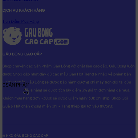
DỊCH VỤ KHÁCH HÀNG
Tích Điểm Mua Hàng
GẤU BÔNG CAO CẤP
Shop chuyên các Sản Phẩm Gấu Bông với chất liệu cao cấp. Gấu Bông luôn
được Shop cập nhật đầy đủ các mẫu Gấu Hot Trend & nhập về phiên bản
Original nhất. Gấu Bông sẽ được bảo hành đường chỉ may trọn đời tại cửa
0
SẢN PHẨM
hàng, Khách mua hàng sẽ được tích lũy điểm 3% giá trị đơn hàng đã mua.
0₫
Khách mua hàng đơn >300k sẽ được Giảm ngay 30k phí ship. Shop Gói
Quà & Hút chân không miễn phí + Tặng thiệp gửi lời yêu thương.
@ HKD GẤU BÔNG CAO CẤP