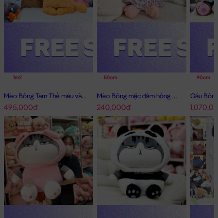
1m2
50cm
90cm
Mèo Bông Tam Thể màu vàng
Mèo Bông mặc đầm hồng má tim
495,000đ
240,000đ
1,070,0