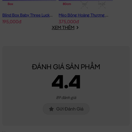
Box
80cm
1m1
1m25
Blind Box Baby Three Lucky Cat Mèo Thần Tài Baby Three
Mèo Bông Hoàng Thượng cosplay Capybara form dài
195,000đ
375,000đ
XEM THÊM
ĐÁNH GIÁ SẢN PHẨM
4.4
89 đánh giá
Gửi Đánh Giá