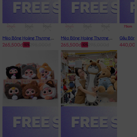
40cm
50cm
90cm
1m
40cm
50cm
90cm
1m
75cm
Mèo Bông Hoàng Thượng Cosplay Thỏ Hồng
Mèo Bông Hoàng Thượng Cosplay Panda
265,500đ
295,000đ
265,500đ
295,000đ
440,00
-10%
-10%