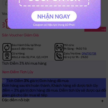
Gửi Tặng
Hết Hàng
Voucher Mã Khuyến Mãi:
Săn Ngay
Săn
Voucher Giảm Giá
Bảo Hành Gấu tại Shop
Mở cửa:
qua số điện thoại
9h Sáng - 9h30 Tối
Cửa Hàng:
Zalo/Hotline:
0967110738
486 Lê Văn Sỹ, P.14, Q.3, HCM
hỗ trợ từ 9h - 21h30
Tích Điểm 3% khi mua hàng
Xem Điểm Tích Lũy
Tích Điểm
3%
giá trị Đơn hàng đã mua
Đơn hàng sau khi hoàn thành, Khách hàng sẽ được tích lũy
điểm = 3% giá trị đơn hàng đã mua. Điểm tích lũy sẽ được qui đổi
giảm giá cho lần mua kế tiếp
Đặc điểm nổi bật