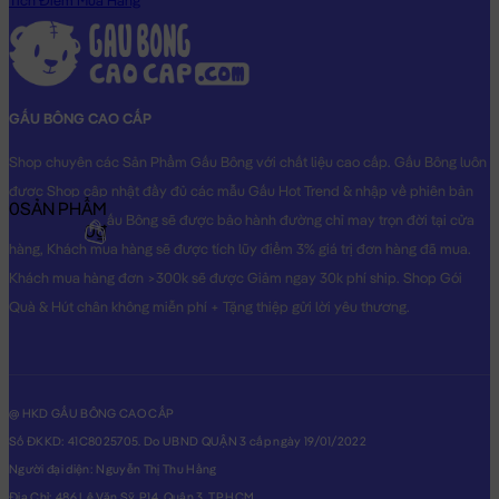
Tích Điểm Mua Hàng
GẤU BÔNG CAO CẤP
Shop chuyên các Sản Phẩm Gấu Bông với chất liệu cao cấp. Gấu Bông luôn
được Shop cập nhật đầy đủ các mẫu Gấu Hot Trend & nhập về phiên bản
0
SẢN PHẨM
Original nhất. Gấu Bông sẽ được bảo hành đường chỉ may trọn đời tại cửa
0₫
hàng, Khách mua hàng sẽ được tích lũy điểm 3% giá trị đơn hàng đã mua.
Khách mua hàng đơn >300k sẽ được Giảm ngay 30k phí ship. Shop Gói
Quà & Hút chân không miễn phí + Tặng thiệp gửi lời yêu thương.
@ HKD GẤU BÔNG CAO CẤP
Số ĐKKD: 41C8025705. Do UBND QUẬN 3 cấp ngày 19/01/2022
Người đại diện: Nguyễn Thị Thu Hằng
Địa Chỉ: 486 Lê Văn Sỹ, P14, Quận 3, TP.HCM