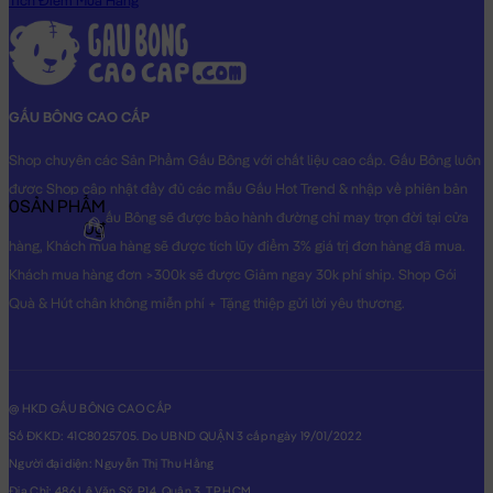
Tích Điểm Mua Hàng
GẤU BÔNG CAO CẤP
Shop chuyên các Sản Phẩm Gấu Bông với chất liệu cao cấp. Gấu Bông luôn
được Shop cập nhật đầy đủ các mẫu Gấu Hot Trend & nhập về phiên bản
0
SẢN PHẨM
Original nhất. Gấu Bông sẽ được bảo hành đường chỉ may trọn đời tại cửa
0₫
hàng, Khách mua hàng sẽ được tích lũy điểm 3% giá trị đơn hàng đã mua.
Khách mua hàng đơn >300k sẽ được Giảm ngay 30k phí ship. Shop Gói
Quà & Hút chân không miễn phí + Tặng thiệp gửi lời yêu thương.
@ HKD GẤU BÔNG CAO CẤP
Số ĐKKD: 41C8025705. Do UBND QUẬN 3 cấp ngày 19/01/2022
Người đại diện: Nguyễn Thị Thu Hằng
Địa Chỉ: 486 Lê Văn Sỹ, P14, Quận 3, TP.HCM