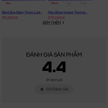
Box
80cm
1m1
1m25
Blind Box Baby Three Lucky Cat Mèo Thần Tài Baby Three
Mèo Bông Hoàng Thượng cosplay Capybara form dài
195,000đ
375,000đ
XEM THÊM
ĐÁNH GIÁ SẢN PHẨM
4.4
89 đánh giá
Gửi Đánh Giá