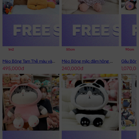
1m2
50cm
90cm
Mèo Bông Tam Thể màu vàng
Mèo Bông mặc đầm hồng má tim
495,000đ
240,000đ
1,070,0
Mèo Chloe