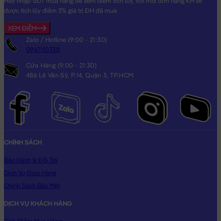
Hãy nhập SĐT mua hàng để xem điểm tích lũy, với mỗi đơn hàng KH sẽ
được tích lũy điểm 3% giá trị ĐH đã mua
XEM ĐIỂM
Zalo / Hotline (9:00 - 21:30)
0967110738
Cửa Hàng (9:00 - 21:30)
486 Lê Văn Sỹ, P.14, Quận 3, TP.HCM
CHÍNH SÁCH
Bảo Hành & Đổi Trả
Dịch Vụ Giao Hàng
Chính Sách Bảo Mật
DỊCH VỤ KHÁCH HÀNG