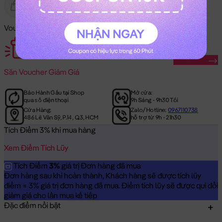
Gửi Tặng
Hết Hàng
Voucher Mã Khuyến Mãi:
Săn Ngay
Săn
Voucher Giảm Giá
Bảo Hành Gấu tại Shop
Mở cửa:
qua số điện thoại
9h Sáng - 9h30 Tối
Cửa Hàng:
Zalo/Hotline:
0967110738
486 Lê Văn Sỹ, P.14, Q.3, HCM
hỗ trợ từ 9h - 21h30
Tích Điểm 3% khi mua hàng
Xem Điểm Tích Lũy
Tích Điểm
3%
giá trị Đơn hàng đã mua
Đơn hàng sau khi hoàn thành, Khách hàng sẽ được tích lũy
điểm = 3% giá trị đơn hàng đã mua. Điểm tích lũy sẽ được qui đổi
giảm giá cho lần mua kế tiếp
Đặc điểm nổi bật