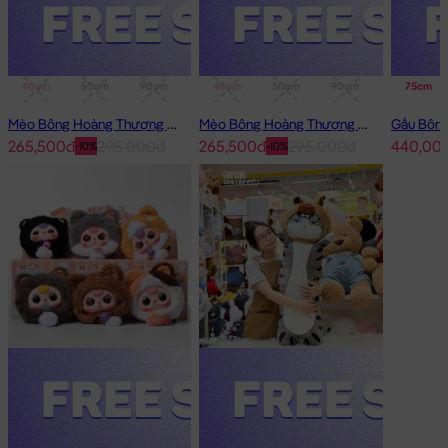
40cm
50cm
90cm
1m
40cm
50cm
90cm
1m
75cm
Mèo Bông Hoàng Thượng Cosplay Thỏ Hồng
Mèo Bông Hoàng Thượng Cosplay Panda
265,500đ
295,000đ
265,500đ
295,000đ
440,00
-10%
-10%