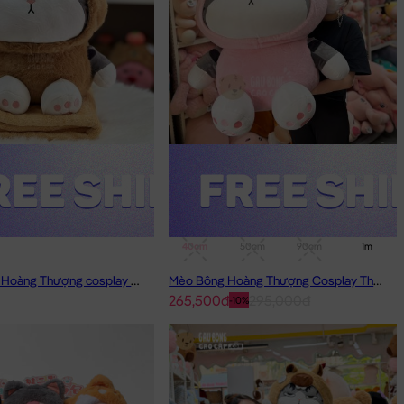
40cm
50cm
90cm
1m
Gối mền Mèo Hoàng Thượng cosplay Capybara
Mèo Bông Hoàng Thượng Cosplay Thỏ Hồng
265,500đ
295,000đ
-10%