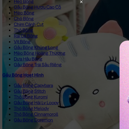
Heo Bông
Gấu Bông Hươu Cao Cổ
Mèo Bông
Chó Bông
Chim Cánh Cụt
Thỏ Bông
Rái Cá Bông
Vịt Bông
Gấu Bông Khủng Long
Mèo Bông Hoàng Thượng
Dưa Hấu Bông
Gấu Bông Trái Sầu Riêng
Gấu Bông Hoạt Hình
Gấu Bông Capybara
Gấu Bông Stitch
Thỏ Bông Kuromi
Gấu Bông Hải Ly Loopy
Thỏ Bông Melody
Thỏ Bông Cinnamoroll
Gấu Bông Doremon