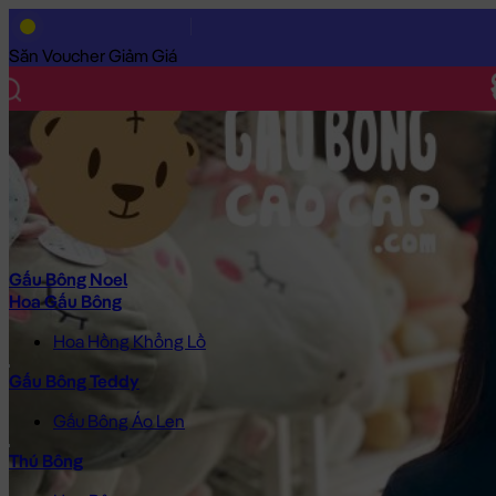
Trang Chủ
/
Gấu Bông Cao Cấp
/
Thú Bông
/
Mèo Bông
/
Mèo Bô
Săn Voucher Giảm Giá
Gấu Bông Noel
Hoa Gấu Bông
Hoa Hồng Khổng Lồ
Gấu Bông Teddy
Gấu Bông Áo Len
Thú Bông