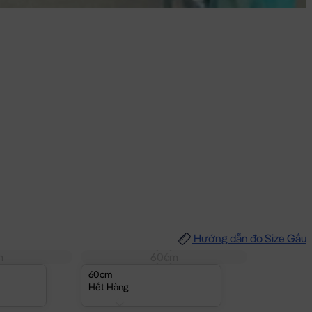
Hướng dẫn đo Size Gấu
m
60cm
60cm
Hết Hàng