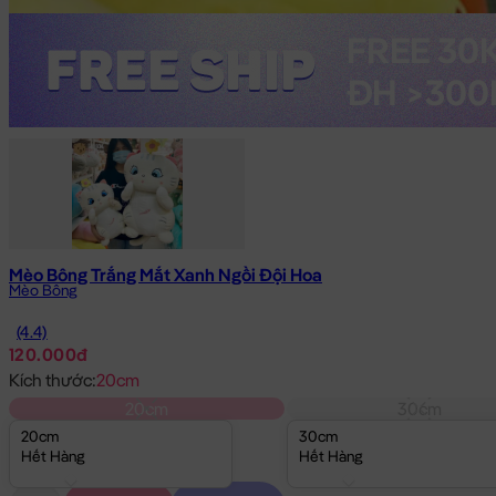
Mèo Bông Trắng Mắt Xanh Ngồi Đội Hoa
Mèo Bông
(4.4)
120.000đ
Kích thước:
20cm
20cm
30cm
20cm
30cm
Hết Hàng
Hết Hàng