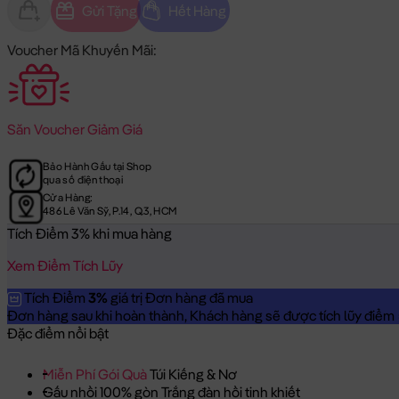
Gửi Tặng
Hết Hàng
Voucher Mã Khuyến Mãi:
Săn
Voucher Giảm Giá
Bảo Hành Gấu tại Shop
qua số điện thoại
Cửa Hàng:
486 Lê Văn Sỹ, P.14, Q.3, HCM
Tích Điểm 3% khi mua hàng
Xem Điểm Tích Lũy
Tích Điểm
3%
giá trị Đơn hàng đã mua
Đơn hàng sau khi hoàn thành, Khách hàng sẽ được tích lũy điểm = 
Đặc điểm nổi bật
Miễn Phí Gói Quà
Túi Kiếng & Nơ
Gấu nhồi 100% gòn Trắng đàn hồi tinh khiết