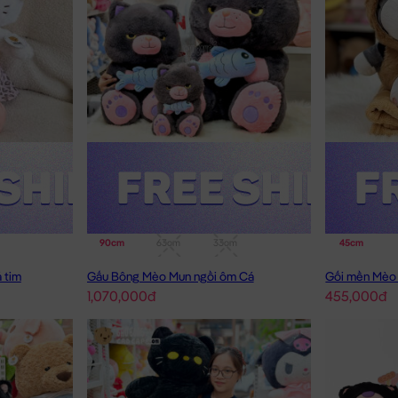
90cm
63cm
33cm
45cm
 tim
Gấu Bông Mèo Mun ngồi ôm Cá
1,070,000đ
455,000đ