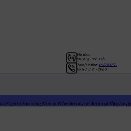
Mở cửa:
9h Sáng - 9h30 Tối
Zalo/Hotline:
0967110738
hỗ trợ từ 9h - 21h30
3% giá trị đơn hàng đã mua. Điểm tích lũy sẽ được qui đổi giảm giá