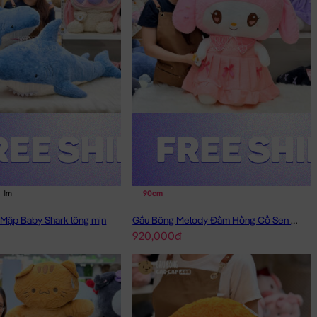
1m
90cm
Mập Baby Shark lông mịn
Gấu Bông Melody Đầm Hồng Cổ Sen Đeo Nơ
920,000đ