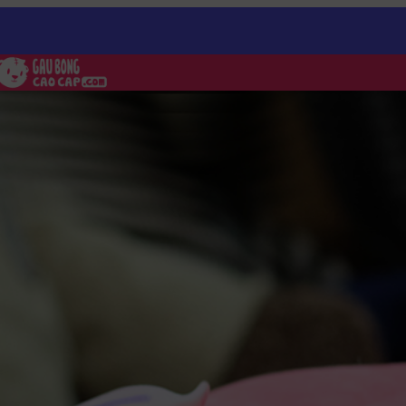
ng nằm đeo nơ – Funny idol