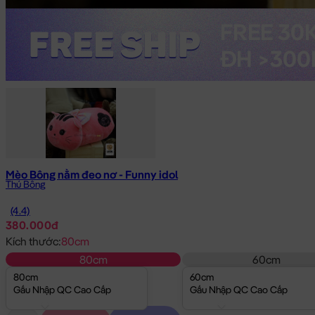
Mèo Bông nằm đeo nơ - Funny idol
Thú Bông
(4.4)
380.000đ
Kích thước:
80cm
80cm
60cm
80cm
60cm
Gấu Nhập QC Cao Cấp
Gấu Nhập QC Cao Cấp