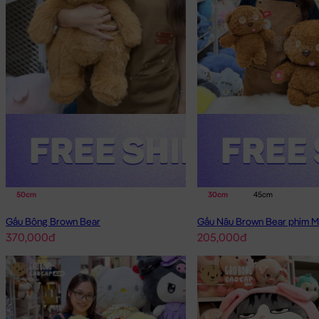
50cm
30cm
45cm
Gấu Bông Brown Bear
Gấu Nâu Brown Bear phim M
370,000đ
205,000đ