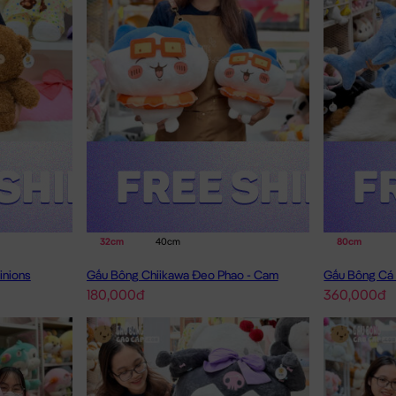
32cm
40cm
80cm
inions
Gấu Bông Chiikawa Đeo Phao - Cam
Gấu Bông Cá 
180,000đ
360,000đ
Mèo Bông nằm đeo nơ – Funny idol