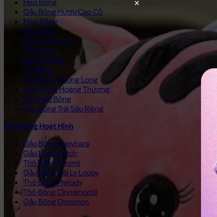
Heo Bông
Gấu Bông Hươu Cao Cổ
Mèo Bông
Chó Bông
Chim Cánh Cụt
Thỏ Bông
Rái Cá Bông
Vịt Bông
Gấu Bông Khủng Long
Mèo Bông Hoàng Thượng
Dưa Hấu Bông
Gấu Bông Trái Sầu Riêng
Gấu Bông Hoạt Hình
Gấu Bông Capybara
Gấu Bông Stitch
Thỏ Bông Kuromi
Gấu Bông Hải Ly Loopy
Thỏ Bông Melody
Thỏ Bông Cinnamoroll
Gấu Bông Doremon