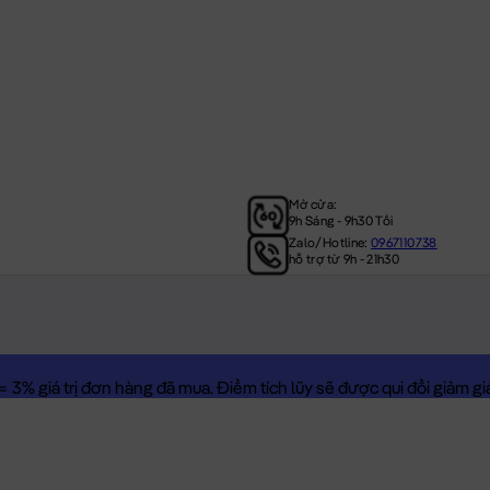
Mở cửa:
9h Sáng - 9h30 Tối
Zalo/Hotline:
0967110738
hỗ trợ từ 9h - 21h30
3% giá trị đơn hàng đã mua. Điểm tích lũy sẽ được qui đổi giảm giá