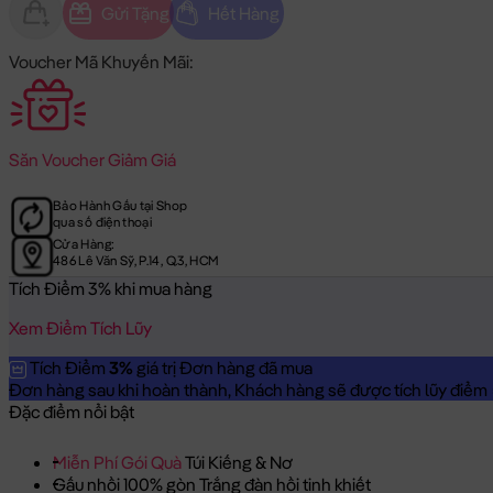
Gửi Tặng
Hết Hàng
Voucher Mã Khuyến Mãi:
Săn
Voucher Giảm Giá
Bảo Hành Gấu tại Shop
qua số điện thoại
Cửa Hàng:
486 Lê Văn Sỹ, P.14, Q.3, HCM
Tích Điểm 3% khi mua hàng
Xem Điểm Tích Lũy
Tích Điểm
3%
giá trị Đơn hàng đã mua
Đơn hàng sau khi hoàn thành, Khách hàng sẽ được tích lũy điểm = 
Đặc điểm nổi bật
Miễn Phí Gói Quà
Túi Kiếng & Nơ
Gấu nhồi 100% gòn Trắng đàn hồi tinh khiết