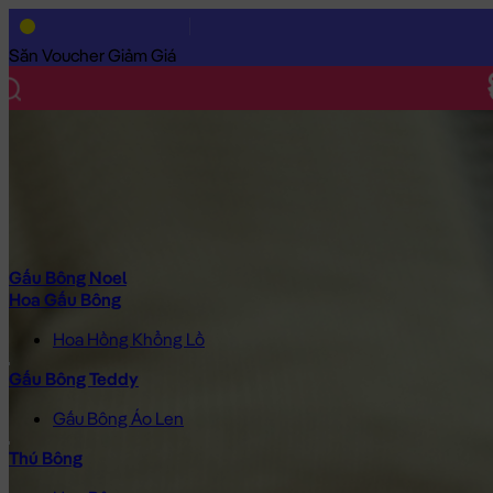
Trang Chủ
/
Gấu Bông Cao Cấp
/
Thú Bông
/
Mèo Bông
/
Mèo Bô
Săn Voucher Giảm Giá
Gấu Bông Noel
Hoa Gấu Bông
Hoa Hồng Khổng Lồ
Gấu Bông Teddy
Gấu Bông Áo Len
Thú Bông