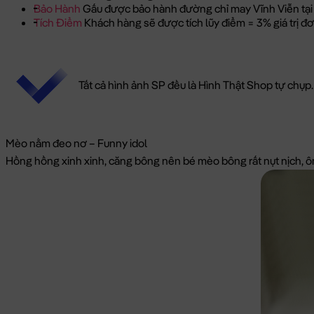
Bảo Hành
Gấu được bảo hành đường chỉ may Vĩnh Viễn tại
Tích Điểm
Khách hàng sẽ được tích lũy điểm = 3% giá trị 
Tất cả hình ảnh SP đều là Hình Thật Shop tự chụp.
Mèo nằm đeo nơ – Funny idol
Hồng hồng xinh xinh, căng bông nên bé mèo bông rất nụt nịch, ôm