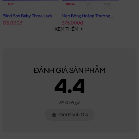
Box
80cm
1m1
1m25
Chất Liệu:
Meo Bông Mèo Mun đen Baby được làm từ chất liệu
Blind Box Baby Three Lucky Cat Mèo Thần Tài Baby Three
Mèo Bông Hoàng Thượng cosplay Capybara form dài
lông cao cấp, bên trong Gấu được nhồi 100% gòn trắng đàn hồi
195,000đ
375,000đ
tinh khiết, giúp Meo Bông Mèo Mun đen Baby rất căng bông, êm
XEM THÊM
ái và cực kì an toàn cho sức khỏe.
Hoàn Tiền - Tích Điểm:
Các Sản Phẩm
Gấu Bông Mèo Bông
khi
mua hàng bạn sẽ được đăng ký thông tin vào hệ thống, ngay
lập tức bạn sẽ được tích lũy điểm =
3%
giá trị đơn hàng đã mua
ĐÁNH GIÁ SẢN PHẨM
cho lần mua kế tiếp.
4.4
Bảo Hành:
Đặc biệt, với số điện thoại đã đăng ký, Gấu Bông của
bạn mua sẽ được bảo hành đường chỉ may trọn đời tại Shop.
Gấu của bạn bị bung chỉ? bạn cứ mang gấu đến cửa hàng &
89 đánh giá
cung cấp số di động là xong. Shop sẽ chăm sóc Gấu của bạn
Gửi Đánh Giá
tận tình.
Meo Bông Mèo Mun đen Baby
sẽ là món quà tặng vô cùng Dễ