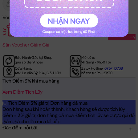
Gửi Tặng
Hết Hàng
Voucher Mã Khuyến Mãi:
Săn Ngay
Săn
Voucher Giảm Giá
Bảo Hành Gấu tại Shop
Mở cửa:
qua số điện thoại
9h Sáng - 9h30 Tối
Cửa Hàng:
Zalo/Hotline:
0967110738
486 Lê Văn Sỹ, P.14, Q.3, HCM
hỗ trợ từ 9h - 21h30
Tích Điểm 3% khi mua hàng
Xem Điểm Tích Lũy
Tích Điểm
3%
giá trị Đơn hàng đã mua
Đơn hàng sau khi hoàn thành, Khách hàng sẽ được tích lũy
điểm = 3% giá trị đơn hàng đã mua. Điểm tích lũy sẽ được qui đổi
giảm giá cho lần mua kế tiếp
Đặc điểm nổi bật