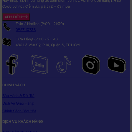
Hãy nhập SĐT mua hàng để xem điểm tích lũy, với mỗi đơn hàng KH sẽ
được tích lũy điểm 3% giá trị ĐH đã mua
XEM ĐIỂM
Zalo / Hotline (9:00 - 21:30)
0967110738
Cửa Hàng (9:00 - 21:30)
486 Lê Văn Sỹ, P.14, Quận 3, TP.HCM
CHÍNH SÁCH
Bảo Hành & Đổi Trả
Dịch Vụ Giao Hàng
Chính Sách Bảo Mật
DỊCH VỤ KHÁCH HÀNG