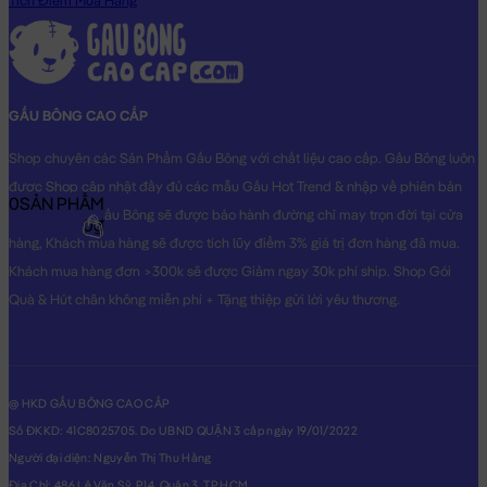
Tích Điểm Mua Hàng
GẤU BÔNG CAO CẤP
Shop chuyên các Sản Phẩm Gấu Bông với chất liệu cao cấp. Gấu Bông luôn
được Shop cập nhật đầy đủ các mẫu Gấu Hot Trend & nhập về phiên bản
0
SẢN PHẨM
Original nhất. Gấu Bông sẽ được bảo hành đường chỉ may trọn đời tại cửa
0₫
hàng, Khách mua hàng sẽ được tích lũy điểm 3% giá trị đơn hàng đã mua.
Khách mua hàng đơn >300k sẽ được Giảm ngay 30k phí ship. Shop Gói
Quà & Hút chân không miễn phí + Tặng thiệp gửi lời yêu thương.
@ HKD GẤU BÔNG CAO CẤP
Số ĐKKD: 41C8025705. Do UBND QUẬN 3 cấp ngày 19/01/2022
Người đại diện: Nguyễn Thị Thu Hằng
Địa Chỉ: 486 Lê Văn Sỹ, P14, Quận 3, TP.HCM