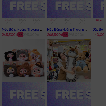
40cm
50cm
90cm
1m
40cm
50cm
90cm
1m
75cm
Mèo Bông Hoàng Thượng Cosplay Thỏ Hồng
Mèo Bông Hoàng Thượng Cosplay Panda
265,500đ
295,000đ
265,500đ
295,000đ
440,00
-10%
-10%
Meo Bông Mèo Mun đen Baby
Meo Bông Mèo Mun đen Baby đang nằm trong danh sách
những sản phẩm
Gấu Bông Mèo Bông
BÁN CHẠY và đang
được các bạn trẻ YÊU THÍCH NHẤT.
Meo Bông Mèo Mun đen Baby
được thiết kế với 1 kích thước
Gấu Bông lớn nhỏ khác nhau: 50cm
Cách đo Size Gấu Bông:
Gấu Ngồi (có chân): được đo từ đầu đến mông + từ
mông đến chân (Theo chữ L)
Gấu Dài: được đo từ đầu đến phần dài cuối cùng