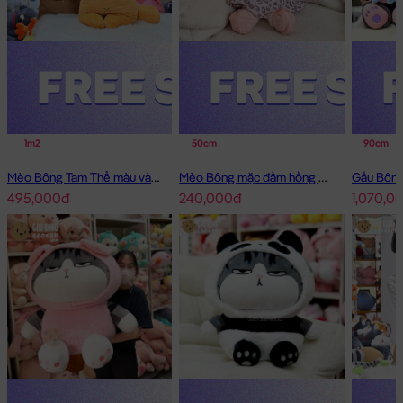
1m2
50cm
90cm
Mèo Bông Tam Thể màu vàng
Mèo Bông mặc đầm hồng má tim
495,000đ
240,000đ
1,070,0