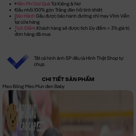
Miễn Phí Gói Quà
Túi Kiếng & Nơ
Gấu nhồi 100% gòn Trắng đàn hồi tinh khiết
Bảo Hành
Gấu được bảo hành đường chỉ may Vĩnh Viễn
tại cửa hàng
Tích Điểm
Khách hàng sẽ được tích lũy điểm = 3% giá trị
đơn hàng đã mua
Tất cả hình ảnh SP đều là Hình Thật Shop tự
chụp.
CHI TIẾT SẢN PHẨM
Meo Bông Mèo Mun đen Baby