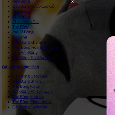
Heo Bông
Gấu Bông Hươu Cao Cổ
Mèo Bông
Chó Bông
Chim Cánh Cụt
Thỏ Bông
Rái Cá Bông
Vịt Bông
Gấu Bông Khủng Long
Mèo Bông Hoàng Thượng
Dưa Hấu Bông
Gấu Bông Trái Sầu Riêng
Gấu Bông Hoạt Hình
Gấu Bông Capybara
Gấu Bông Stitch
Thỏ Bông Kuromi
Gấu Bông Hải Ly Loopy
Thỏ Bông Melody
Thỏ Bông Cinnamoroll
Gấu Bông Doremon