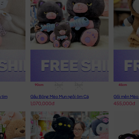
90cm
63cm
33cm
45cm
 tim
Gấu Bông Mèo Mun ngồi ôm Cá
1,070,000đ
455,000đ