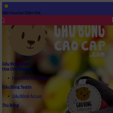
Trang Chủ
/
Gấu Bông Cao Cấp
/
Thú Bông
/
Mèo Bông
/
Mèo Bô
Săn Voucher Giảm Giá
Gấu Bông Noel
Hoa Gấu Bông
Hoa Hồng Khổng Lồ
Gấu Bông Teddy
Gấu Bông Áo Len
Thú Bông