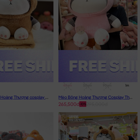
40cm
50cm
90cm
1m
Gối mền Mèo Hoàng Thượng cosplay Capybara
Mèo Bông Hoàng Thượng Cosplay Thỏ Hồng
265,500đ
295,000đ
-10%