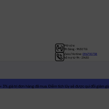
Mở cửa:
9h Sáng - 9h30 Tối
Zalo/Hotline:
0967110738
hỗ trợ từ 9h - 21h30
3% giá trị đơn hàng đã mua. Điểm tích lũy sẽ được qui đổi giảm giá