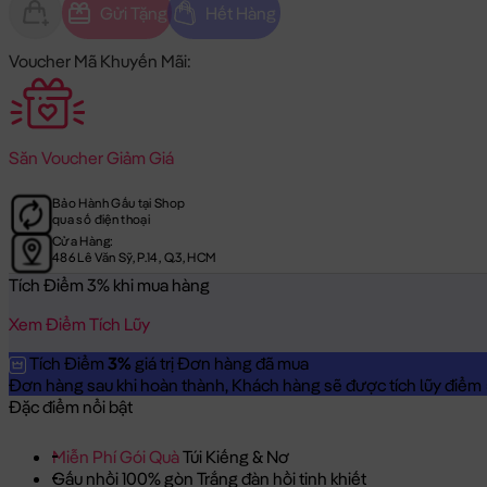
Gửi Tặng
Hết Hàng
Voucher Mã Khuyến Mãi:
Săn
Voucher Giảm Giá
Bảo Hành Gấu tại Shop
qua số điện thoại
Cửa Hàng:
486 Lê Văn Sỹ, P.14, Q.3, HCM
Tích Điểm 3% khi mua hàng
Xem Điểm Tích Lũy
Tích Điểm
3%
giá trị Đơn hàng đã mua
Đơn hàng sau khi hoàn thành, Khách hàng sẽ được tích lũy điểm = 
Đặc điểm nổi bật
Miễn Phí Gói Quà
Túi Kiếng & Nơ
Gấu nhồi 100% gòn Trắng đàn hồi tinh khiết