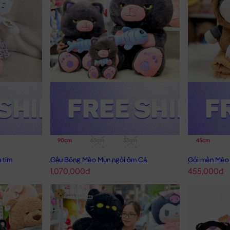
90cm
63cm
33cm
45cm
 tim
Gấu Bông Mèo Mun ngồi ôm Cá
1,070,000đ
455,000đ