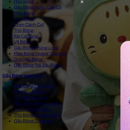
Heo Bông
Gấu Bông Hươu Cao Cổ
Mèo Bông
Chó Bông
Chim Cánh Cụt
Thỏ Bông
Rái Cá Bông
Vịt Bông
Gấu Bông Khủng Long
Mèo Bông Hoàng Thượng
Dưa Hấu Bông
Gấu Bông Trái Sầu Riêng
Gấu Bông Hoạt Hình
Gấu Bông Capybara
Gấu Bông Stitch
Thỏ Bông Kuromi
Gấu Bông Hải Ly Loopy
Thỏ Bông Melody
Thỏ Bông Cinnamoroll
Gấu Bông Doremon