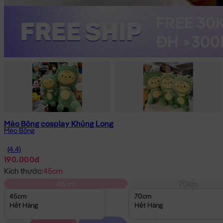
Mèo Bông cosplay Khủng Long
Mèo Bông
(4.4)
190.000đ
Kích thước:
45cm
45cm
70cm
45cm
70cm
Hết Hàng
Hết Hàng