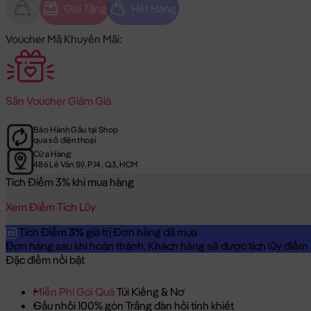
Gửi Tặng
Hết Hàng
Voucher Mã Khuyến Mãi:
Săn
Voucher Giảm Giá
Bảo Hành Gấu tại Shop
qua số điện thoại
Cửa Hàng:
486 Lê Văn Sỹ, P.14, Q.3, HCM
Tích Điểm 3% khi mua hàng
Xem Điểm Tích Lũy
Tích Điểm
3%
giá trị Đơn hàng đã mua
Đơn hàng sau khi hoàn thành, Khách hàng sẽ được tích lũy điểm = 
Đặc điểm nổi bật
Miễn Phí Gói Quà
Túi Kiếng & Nơ
Gấu nhồi 100% gòn Trắng đàn hồi tinh khiết