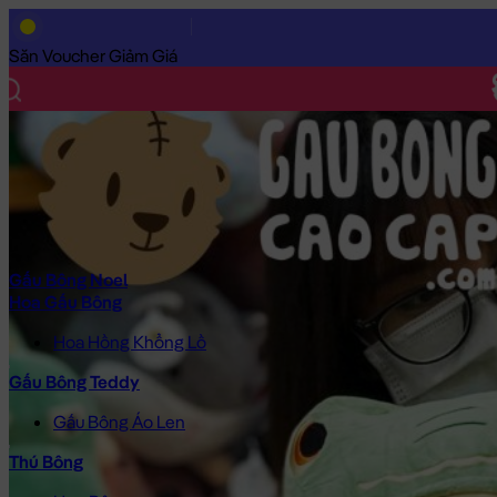
Trang Chủ
/
Gấu Bông Cao Cấp
/
Thú Bông
/
Mèo Bông
/
Mèo Bô
Săn Voucher Giảm Giá
Gấu Bông Noel
Hoa Gấu Bông
Hoa Hồng Khổng Lồ
Gấu Bông Teddy
Gấu Bông Áo Len
Thú Bông