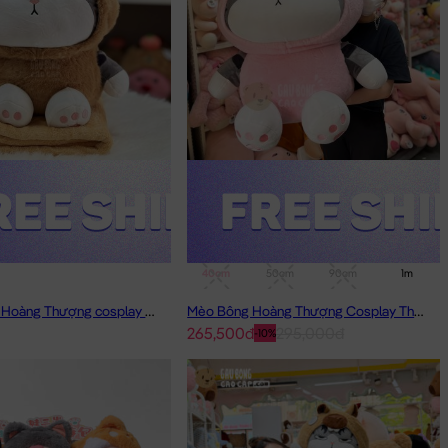
40cm
50cm
90cm
1m
Gối mền Mèo Hoàng Thượng cosplay Capybara
Mèo Bông Hoàng Thượng Cosplay Thỏ Hồng
265,500đ
295,000đ
-10%