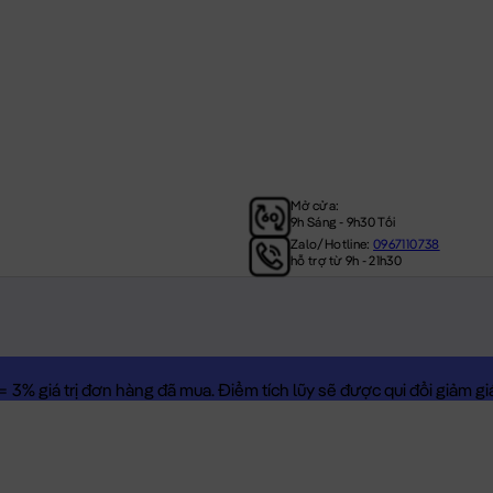
Mở cửa:
9h Sáng - 9h30 Tối
Zalo/Hotline:
0967110738
hỗ trợ từ 9h - 21h30
3% giá trị đơn hàng đã mua. Điểm tích lũy sẽ được qui đổi giảm giá