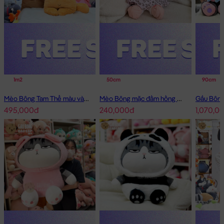
1m2
50cm
90cm
Mèo Bông Tam Thể màu vàng
Mèo Bông mặc đầm hồng má tim
495,000đ
240,000đ
1,070,0