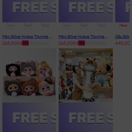
40cm
50cm
90cm
1m
40cm
50cm
90cm
1m
75cm
Mèo Bông Hoàng Thượng Cosplay Thỏ Hồng
Mèo Bông Hoàng Thượng Cosplay Panda
265,500đ
295,000đ
265,500đ
295,000đ
440,00
-10%
-10%