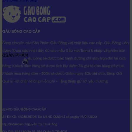
Tích Điểm Mua Hàng
GẤU BÔNG CAO CẤP
Shop chuyên các Sản Phẩm Gấu Bông với chất liệu cao cấp. Gấu Bông luôn
được Shop cập nhật đầy đủ các mẫu Gấu Hot Trend & nhập về phiên bản
0
SẢN PHẨM
Original nhất. Gấu Bông sẽ được bảo hành đường chỉ may trọn đời tại cửa
0₫
hàng, Khách mua hàng sẽ được tích lũy điểm 3% giá trị đơn hàng đã mua.
Khách mua hàng đơn >300k sẽ được Giảm ngay 30k phí ship. Shop Gói
Quà & Hút chân không miễn phí + Tặng thiệp gửi lời yêu thương.
@ HKD GẤU BÔNG CAO CẤP
Số ĐKKD: 41C8025705. Do UBND QUẬN 3 cấp ngày 19/01/2022
Người đại diện: Nguyễn Thị Thu Hằng
Địa Chỉ: 486 Lê Văn Sỹ, P14, Quận 3, TP.HCM