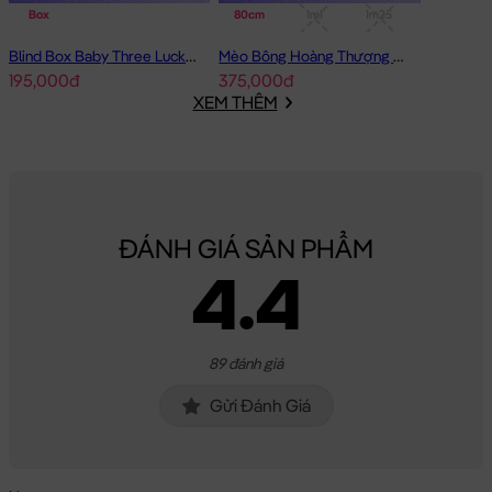
Box
80cm
1m1
1m25
Blind Box Baby Three Lucky Cat Mèo Thần Tài Baby Three
Mèo Bông Hoàng Thượng cosplay Capybara form dài
195,000đ
375,000đ
XEM THÊM
ĐÁNH GIÁ SẢN PHẨM
4.4
89 đánh giá
Gửi Đánh Giá