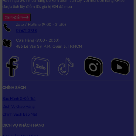
Hãy nhập SĐT mua hàng để xem điểm tích lũy, với mỗi đơn hàng KH sẽ
được tích lũy điểm 3% giá trị ĐH đã mua
XEM ĐIỂM
Zalo / Hotline (9:00 - 21:30)
0967110738
Cửa Hàng (9:00 - 21:30)
486 Lê Văn Sỹ, P.14, Quận 3, TP.HCM
Mèo Bông Ami đứng lông mịn
CHÍNH SÁCH
Bảo Hành & Đổi Trả
Dịch Vụ Giao Hàng
Chính Sách Bảo Mật
DỊCH VỤ KHÁCH HÀNG