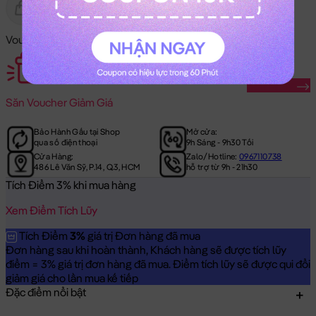
Gửi Tặng
Hết Hàng
Voucher Mã Khuyến Mãi:
Săn Ngay
Săn
Voucher Giảm Giá
Bảo Hành Gấu tại Shop
Mở cửa:
qua số điện thoại
9h Sáng - 9h30 Tối
Cửa Hàng:
Zalo/Hotline:
0967110738
486 Lê Văn Sỹ, P.14, Q.3, HCM
hỗ trợ từ 9h - 21h30
Tích Điểm 3% khi mua hàng
Xem Điểm Tích Lũy
Tích Điểm
3%
giá trị Đơn hàng đã mua
Đơn hàng sau khi hoàn thành, Khách hàng sẽ được tích lũy
điểm = 3% giá trị đơn hàng đã mua. Điểm tích lũy sẽ được qui đổi
giảm giá cho lần mua kế tiếp
Đặc điểm nổi bật