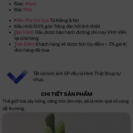
Size:
45cm
Giá:
190k
Miễn Phí Gói Quà
Túi Kiếng & Nơ
Gấu nhồi 100% gòn Trắng đàn hồi tinh khiết
Bảo Hành
Gấu được bảo hành đường chỉ may Vĩnh Viễn
tại cửa hàng
Tích Điểm
Khách hàng sẽ được tích lũy điểm = 3% giá trị
đơn hàng đã mua
Tất cả hình ảnh SP đều là Hình Thật Shop tự
chụp.
CHI TIẾT SẢN PHẨM
Thế giới trái cây bông, căng tròn êm mịn, sẽ là món quà vô cùng
dễ thương.