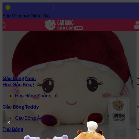
Trang Chủ
/
Gấu Bông Cao Cấp
/
Gấu Bông Đồ Ăn
/
Trái Cây Bô
Săn Voucher Giảm Giá
Gấu Bông Noel
Hoa Gấu Bông
Hoa Hồng Khổng Lồ
Gấu Bông Teddy
Gấu Bông Áo Len
Thú Bông