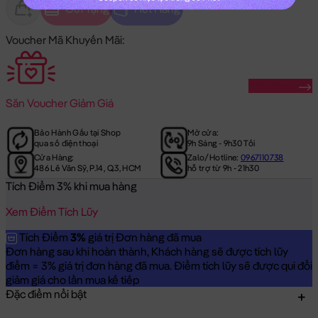
Gửi Tặng
Hết Hàng
Voucher Mã Khuyến Mãi:
Săn Ngay
Săn
Voucher Giảm Giá
Bảo Hành Gấu tại Shop
Mở cửa:
qua số điện thoại
9h Sáng - 9h30 Tối
Cửa Hàng:
Zalo/Hotline:
0967110738
486 Lê Văn Sỹ, P.14, Q.3, HCM
hỗ trợ từ 9h - 21h30
Tích Điểm 3% khi mua hàng
Xem Điểm Tích Lũy
Tích Điểm
3%
giá trị Đơn hàng đã mua
Đơn hàng sau khi hoàn thành, Khách hàng sẽ được tích lũy
điểm = 3% giá trị đơn hàng đã mua. Điểm tích lũy sẽ được qui đổi
giảm giá cho lần mua kế tiếp
Đặc điểm nổi bật