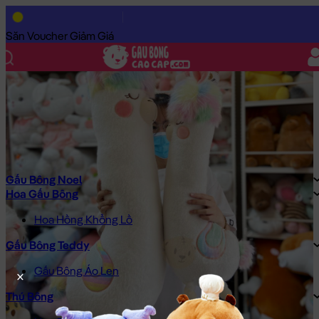
Trang Chủ
/
Gấu Bông Cao Cấp
/
Thú Bông
/
Gấu Bông Lạc Đà
/
Săn Voucher Giảm Giá
Gấu Bông Noel
Hoa Gấu Bông
Hoa Hồng Khổng Lồ
Gấu Bông Teddy
Gấu Bông Áo Len
Thú Bông