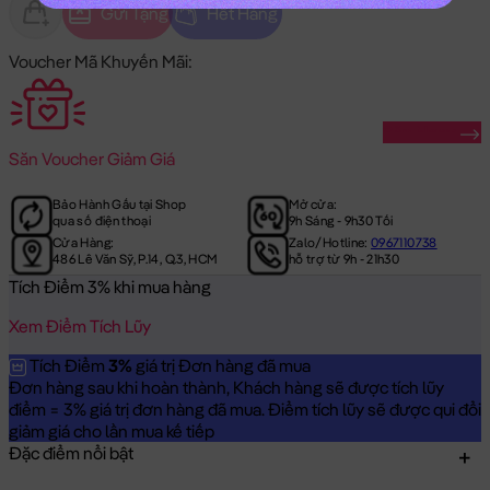
Gửi Tặng
Hết Hàng
Voucher Mã Khuyến Mãi:
Săn Ngay
Săn
Voucher Giảm Giá
Bảo Hành Gấu tại Shop
Mở cửa:
qua số điện thoại
9h Sáng - 9h30 Tối
Cửa Hàng:
Zalo/Hotline:
0967110738
486 Lê Văn Sỹ, P.14, Q.3, HCM
hỗ trợ từ 9h - 21h30
Tích Điểm 3% khi mua hàng
Xem Điểm Tích Lũy
Tích Điểm
3%
giá trị Đơn hàng đã mua
Đơn hàng sau khi hoàn thành, Khách hàng sẽ được tích lũy
điểm = 3% giá trị đơn hàng đã mua. Điểm tích lũy sẽ được qui đổi
giảm giá cho lần mua kế tiếp
Đặc điểm nổi bật