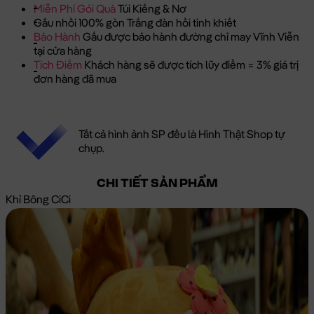
Miễn Phí Gói Quà
Túi Kiếng & Nơ
Gấu nhồi 100% gòn Trắng đàn hồi tinh khiết
Bảo Hành
Gấu được bảo hành đường chỉ may Vĩnh Viễn
tại cửa hàng
Tích Điểm
Khách hàng sẽ được tích lũy điểm = 3% giá trị
đơn hàng đã mua
Tất cả hình ảnh SP đều là Hình Thật Shop tự
chụp.
CHI TIẾT SẢN PHẨM
Khỉ Bông CiCi