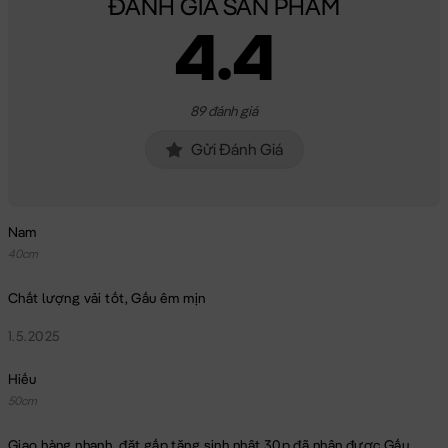
ĐÁNH GIÁ SẢN PHẨM
4.4
89 đánh giá
Gửi Đánh Giá
Nam
40cm
Chất lượng vải tốt, Gấu êm mịn
1.5.2025
Hiếu
50cm
Khỉ Bông CiCi
Giao hàng nhanh, đặt gấp tặng sinh nhật 30p đã nhận được Gấu