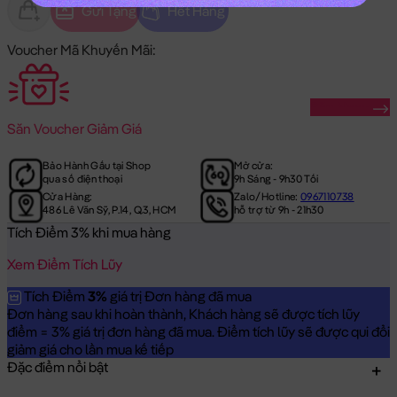
Gửi Tặng
Hết Hàng
Voucher Mã Khuyến Mãi:
Săn Ngay
Săn
Voucher Giảm Giá
Bảo Hành Gấu tại Shop
Mở cửa:
qua số điện thoại
9h Sáng - 9h30 Tối
Cửa Hàng:
Zalo/Hotline:
0967110738
486 Lê Văn Sỹ, P.14, Q.3, HCM
hỗ trợ từ 9h - 21h30
Tích Điểm 3% khi mua hàng
Xem Điểm Tích Lũy
Tích Điểm
3%
giá trị Đơn hàng đã mua
Đơn hàng sau khi hoàn thành, Khách hàng sẽ được tích lũy
điểm = 3% giá trị đơn hàng đã mua. Điểm tích lũy sẽ được qui đổi
giảm giá cho lần mua kế tiếp
Đặc điểm nổi bật