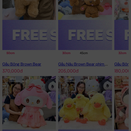
50cm
30cm
45cm
32cm
Gấu Bông Brown Bear
Gấu Nâu Brown Bear phim Minions
370,000đ
205,000đ
180,000