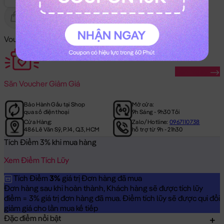
Gửi Tặng
Hết Hàng
Voucher Mã Khuyến Mãi:
Săn Ngay
Săn
Voucher Giảm Giá
Bảo Hành Gấu tại Shop
Mở cửa:
qua số điện thoại
9h Sáng - 9h30 Tối
Cửa Hàng:
Zalo/Hotline:
0967110738
486 Lê Văn Sỹ, P.14, Q.3, HCM
hỗ trợ từ 9h - 21h30
Tích Điểm 3% khi mua hàng
Xem Điểm Tích Lũy
Tích Điểm
3%
giá trị Đơn hàng đã mua
Đơn hàng sau khi hoàn thành, Khách hàng sẽ được tích lũy
điểm = 3% giá trị đơn hàng đã mua. Điểm tích lũy sẽ được qui đổi
giảm giá cho lần mua kế tiếp
Đặc điểm nổi bật