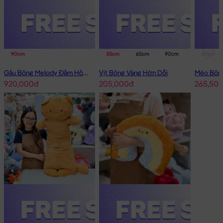
90cm
35cm
65cm
90cm
40cm
Gấu Bông Melody Đầm Hồng Cổ Sen Đeo Nơ
Vịt Bông Vàng Hờn Dỗi
920,000đ
205,000đ
265,50