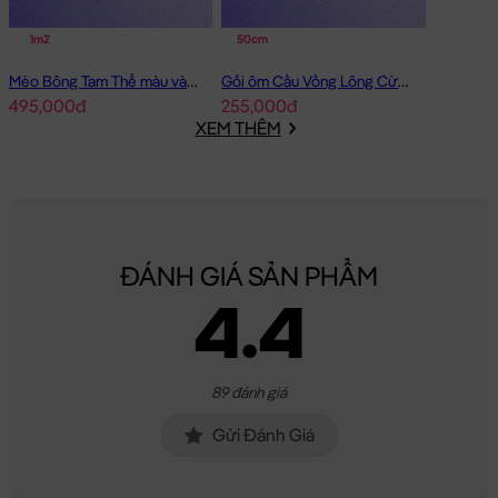
1m2
50cm
Mèo Bông Tam Thể màu vàng
Gối ôm Cầu Vồng Lông Cừu Sky Babies
495,000đ
255,000đ
XEM THÊM
ĐÁNH GIÁ SẢN PHẨM
4.4
89 đánh giá
Gửi Đánh Giá