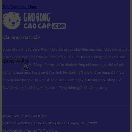
Tích Điểm Mua Hàng
GẤU BÔNG CAO CẤP
Shop chuyên các Sản Phẩm Gấu Bông với chất liệu cao cấp. Gấu Bông luôn
được Shop cập nhật đầy đủ các mẫu Gấu Hot Trend & nhập về phiên bản
0
SẢN PHẨM
Original nhất. Gấu Bông sẽ được bảo hành đường chỉ may trọn đời tại cửa
0₫
hàng, Khách mua hàng sẽ được tích lũy điểm 3% giá trị đơn hàng đã mua.
Khách mua hàng đơn >300k sẽ được Giảm ngay 30k phí ship. Shop Gói
Quà & Hút chân không miễn phí + Tặng thiệp gửi lời yêu thương.
@ HKD GẤU BÔNG CAO CẤP
Số ĐKKD: 41C8025705. Do UBND QUẬN 3 cấp ngày 19/01/2022
Người đại diện: Nguyễn Thị Thu Hằng