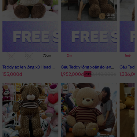
40cm
50cm
75cm
1m
2m
1m4
1m6
Teddy áo len lông xù Head and Tales
Gấu Teddy lông xoắn áo len Choco 2m - Hàng Nhập
155,000đ
1,952,000đ
2,440,000đ
1,386,0
-20%