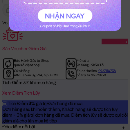
Gửi Tặng
Hết Hàng
Voucher Mã Khuyến Mãi:
Săn Ngay
Săn
Voucher Giảm Giá
Bảo Hành Gấu tại Shop
Mở cửa:
qua số điện thoại
9h Sáng - 9h30 Tối
Cửa Hàng:
Zalo/Hotline:
0967110738
486 Lê Văn Sỹ, P.14, Q.3, HCM
hỗ trợ từ 9h - 21h30
Tích Điểm 3% khi mua hàng
Xem Điểm Tích Lũy
Tích Điểm
3%
giá trị Đơn hàng đã mua
Đơn hàng sau khi hoàn thành, Khách hàng sẽ được tích lũy
điểm = 3% giá trị đơn hàng đã mua. Điểm tích lũy sẽ được qui đổi
giảm giá cho lần mua kế tiếp
Đặc điểm nổi bật