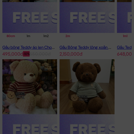
80cm
1m
1m2
1m6
2m
2m
1m1
Gấu bông Teddy áo len Choco
Gấu Bông Teddy lông xoắn áo len cafe sữa 2m - Hàng Nhập
495,000đ
550,000đ
2,150,000đ
648,00
-10%
Kẹo Bông Gối ôm đang nằm trong danh sách những sản phẩm
Gấu Bông Giá Rẻ
BÁN CHẠY và đang được các bạn trẻ YÊU
THÍCH NHẤT.
Kẹo Bông Gối ôm
được thiết kế với 1 kích thước Gấu Bông lớn
nhỏ khác nhau: 70cm
Cách đo Size Gấu Bông: