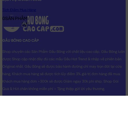
Tích Điểm Mua Hàng
0
SẢN PHẨM
0₫
GẤU BÔNG CAO CẤP
Shop chuyên các Sản Phẩm Gấu Bông với chất liệu cao cấp. Gấu Bông luôn
được Shop cập nhật đầy đủ các mẫu Gấu Hot Trend & nhập về phiên bản
Original nhất. Gấu Bông sẽ được bảo hành đường chỉ may trọn đời tại cửa
hàng, Khách mua hàng sẽ được tích lũy điểm 3% giá trị đơn hàng đã mua.
Khách mua hàng đơn >300k sẽ được Giảm ngay 30k phí ship. Shop Gói
Quà & Hút chân không miễn phí + Tặng thiệp gửi lời yêu thương.
@ HKD GẤU BÔNG CAO CẤP
Số ĐKKD: 41C8025705. Do UBND QUẬN 3 cấp ngày 19/01/2022