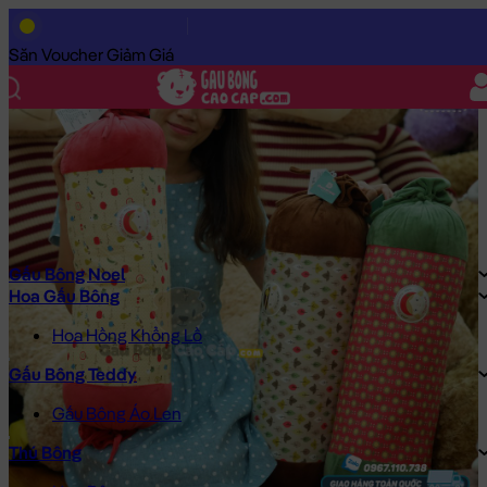
Trang Chủ
/
Gấu Bông Cao Cấp
/
Gấu Bông
/
Gấu Bông Giá Rẻ
/
Săn Voucher Giảm Giá
Gấu Bông Noel
Hoa Gấu Bông
Hoa Hồng Khổng Lồ
Gấu Bông Teddy
Gấu Bông Áo Len
Thú Bông