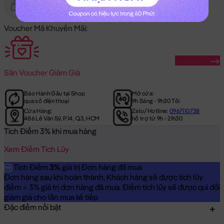
Gửi Tặng
Hết Hàng
Voucher Mã Khuyến Mãi:
Săn Ngay
Săn
Voucher Giảm Giá
Bảo Hành Gấu tại Shop
Mở cửa:
qua số điện thoại
9h Sáng - 9h30 Tối
Cửa Hàng:
Zalo/Hotline:
0967110738
486 Lê Văn Sỹ, P.14, Q.3, HCM
hỗ trợ từ 9h - 21h30
Tích Điểm 3% khi mua hàng
Xem Điểm Tích Lũy
Tích Điểm
3%
giá trị Đơn hàng đã mua
Đơn hàng sau khi hoàn thành, Khách hàng sẽ được tích lũy
điểm = 3% giá trị đơn hàng đã mua. Điểm tích lũy sẽ được qui đổi
giảm giá cho lần mua kế tiếp
Đặc điểm nổi bật