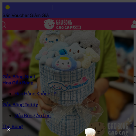
Trang Chủ
/
Gấu Bông Cao Cấp
/
Hoa Gấu Bông
/
Hoa Gấu Bông 
Săn Voucher Giảm Giá
Gấu Bông Noel
Hoa Gấu Bông
Hoa Hồng Khổng Lồ
Gấu Bông Teddy
Gấu Bông Áo Len
Thú Bông