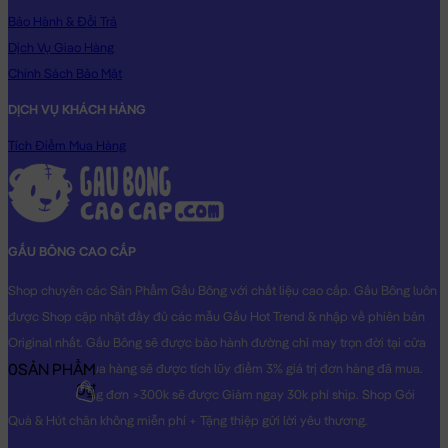
cung cấp số di động là xong. Shop sẽ chăm sóc Gấu của bạn
Bảo Hành & Đổi Trả
tận tình.
Dịch Vụ Giao Hàng
Chính Sách Bảo Mật
Hoa Gấu Bông Cinnamoroll vân Caro - Hàng Nhập
sẽ là món
quà tặng vô cùng Dễ Thương dành cho người thân yêu của bạn!
DỊCH VỤ KHÁCH HÀNG
Hình ảnh Hoa Gấu Bông Cinnamoroll vân Caro - Hàng Nhập,
Tích Điểm Mua Hàng
hình ảnh này là hình THẬT do Shop TỰ CHỤP.
GẤU BÔNG CAO CẤP
Shop chuyên các Sản Phẩm Gấu Bông với chất liệu cao cấp. Gấu Bông luôn
được Shop cập nhật đầy đủ các mẫu Gấu Hot Trend & nhập về phiên bản
Original nhất. Gấu Bông sẽ được bảo hành đường chỉ may trọn đời tại cửa
0
SẢN PHẨM
hàng, Khách mua hàng sẽ được tích lũy điểm 3% giá trị đơn hàng đã mua.
0₫
Khách mua hàng đơn >300k sẽ được Giảm ngay 30k phí ship. Shop Gói
Quà & Hút chân không miễn phí + Tặng thiệp gửi lời yêu thương.