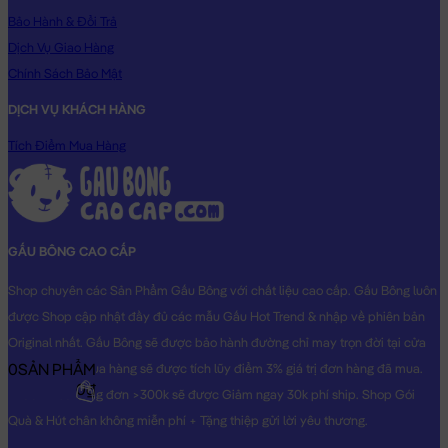
cung cấp số di động là xong. Shop sẽ chăm sóc Gấu của bạn
Bảo Hành & Đổi Trả
tận tình.
Dịch Vụ Giao Hàng
Chính Sách Bảo Mật
Hoa Gấu Bông 2in1 PomPom Purin vân Caro - Hàng Nhập
sẽ là
món quà tặng vô cùng Dễ Thương dành cho người thân yêu của
DỊCH VỤ KHÁCH HÀNG
bạn!
Tích Điểm Mua Hàng
Hình ảnh Hoa Gấu Bông 2in1 PomPom Purin vân Caro - Hàng
Nhập, hình ảnh này là hình THẬT do Shop TỰ CHỤP.
GẤU BÔNG CAO CẤP
Shop chuyên các Sản Phẩm Gấu Bông với chất liệu cao cấp. Gấu Bông luôn
được Shop cập nhật đầy đủ các mẫu Gấu Hot Trend & nhập về phiên bản
Original nhất. Gấu Bông sẽ được bảo hành đường chỉ may trọn đời tại cửa
0
SẢN PHẨM
hàng, Khách mua hàng sẽ được tích lũy điểm 3% giá trị đơn hàng đã mua.
0₫
Khách mua hàng đơn >300k sẽ được Giảm ngay 30k phí ship. Shop Gói
Quà & Hút chân không miễn phí + Tặng thiệp gửi lời yêu thương.