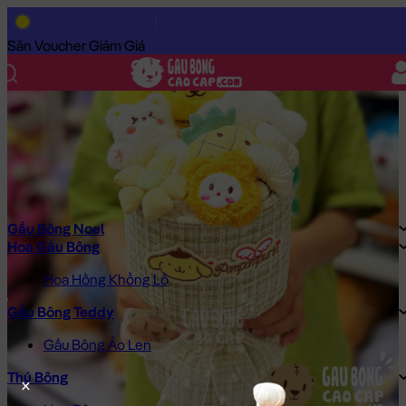
Trang Chủ
/
Gấu Bông Cao Cấp
/
Hoa Gấu Bông
/
Hoa Gấu Bông 
Săn Voucher Giảm Giá
Gấu Bông Noel
Hoa Gấu Bông
Hoa Hồng Khổng Lồ
Gấu Bông Teddy
Gấu Bông Áo Len
Thú Bông