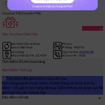
Gửi Tặng
Hết Hàng
Voucher Mã Khuyến Mãi:
Săn Ngay
Săn
Voucher Giảm Giá
Bảo Hành Gấu tại Shop
Mở cửa:
qua số điện thoại
9h Sáng - 9h30 Tối
Cửa Hàng:
Zalo/Hotline:
0967110738
486 Lê Văn Sỹ, P.14, Q.3, HCM
hỗ trợ từ 9h - 21h30
Tích Điểm 3% khi mua hàng
Xem Điểm Tích Lũy
Tích Điểm
3%
giá trị Đơn hàng đã mua
Đơn hàng sau khi hoàn thành, Khách hàng sẽ được tích lũy
điểm = 3% giá trị đơn hàng đã mua. Điểm tích lũy sẽ được qui đổi
giảm giá cho lần mua kế tiếp
Đặc điểm nổi bật