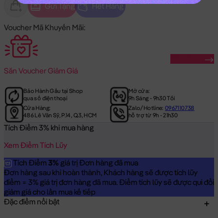
Gửi Tặng
Hết Hàng
Voucher Mã Khuyến Mãi:
Săn Ngay
Săn
Voucher Giảm Giá
Bảo Hành Gấu tại Shop
Mở cửa:
qua số điện thoại
9h Sáng - 9h30 Tối
Cửa Hàng:
Zalo/Hotline:
0967110738
486 Lê Văn Sỹ, P.14, Q.3, HCM
hỗ trợ từ 9h - 21h30
Tích Điểm 3% khi mua hàng
Xem Điểm Tích Lũy
Tích Điểm
3%
giá trị Đơn hàng đã mua
Đơn hàng sau khi hoàn thành, Khách hàng sẽ được tích lũy
điểm = 3% giá trị đơn hàng đã mua. Điểm tích lũy sẽ được qui đổi
giảm giá cho lần mua kế tiếp
Đặc điểm nổi bật