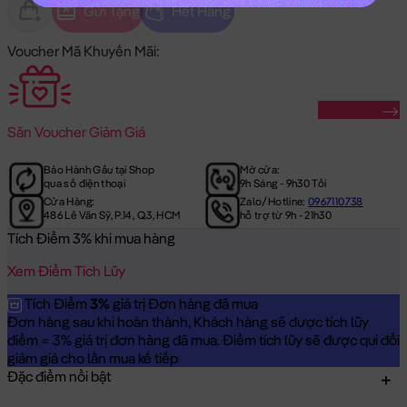
Gửi Tặng
Hết Hàng
Voucher Mã Khuyến Mãi:
Săn Ngay
Săn
Voucher Giảm Giá
Bảo Hành Gấu tại Shop
Mở cửa:
qua số điện thoại
9h Sáng - 9h30 Tối
Cửa Hàng:
Zalo/Hotline:
0967110738
486 Lê Văn Sỹ, P.14, Q.3, HCM
hỗ trợ từ 9h - 21h30
Tích Điểm 3% khi mua hàng
Xem Điểm Tích Lũy
Tích Điểm
3%
giá trị Đơn hàng đã mua
Đơn hàng sau khi hoàn thành, Khách hàng sẽ được tích lũy
điểm = 3% giá trị đơn hàng đã mua. Điểm tích lũy sẽ được qui đổi
giảm giá cho lần mua kế tiếp
Đặc điểm nổi bật