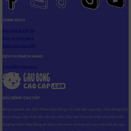
CHÍNH SÁCH
Bảo Hành & Đổi Trả
Dịch Vụ Giao Hàng
Chính Sách Bảo Mật
DỊCH VỤ KHÁCH HÀNG
Tích Điểm Mua Hàng
Hổ Bông ngồi đội nón
GẤU BÔNG CAO CẤP
Shop chuyên các Sản Phẩm Gấu Bông với chất liệu cao cấp. Gấu Bông luôn
Hổ Bông ngồi đội nón đang nằm trong danh sách những sản
được Shop cập nhật đầy đủ các mẫu Gấu Hot Trend & nhập về phiên bản
phẩm
Gấu Bông Hổ Bông
BÁN CHẠY và đang được các bạn trẻ
Original nhất. Gấu Bông sẽ được bảo hành đường chỉ may trọn đời tại cửa
YÊU THÍCH NHẤT.