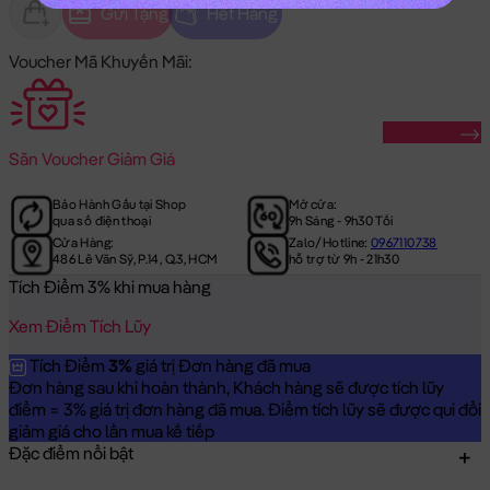
Gửi Tặng
Hết Hàng
Voucher Mã Khuyến Mãi:
Săn Ngay
Săn
Voucher Giảm Giá
Bảo Hành Gấu tại Shop
Mở cửa:
qua số điện thoại
9h Sáng - 9h30 Tối
Cửa Hàng:
Zalo/Hotline:
0967110738
486 Lê Văn Sỹ, P.14, Q.3, HCM
hỗ trợ từ 9h - 21h30
Tích Điểm 3% khi mua hàng
Xem Điểm Tích Lũy
Tích Điểm
3%
giá trị Đơn hàng đã mua
Đơn hàng sau khi hoàn thành, Khách hàng sẽ được tích lũy
điểm = 3% giá trị đơn hàng đã mua. Điểm tích lũy sẽ được qui đổi
giảm giá cho lần mua kế tiếp
Đặc điểm nổi bật