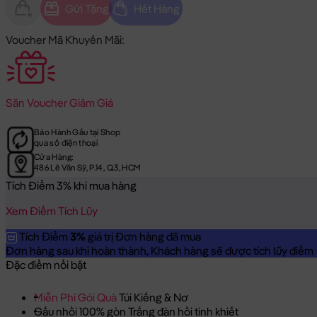
Gửi Tặng
Hết Hàng
Voucher Mã Khuyến Mãi:
Săn
Voucher Giảm Giá
Bảo Hành Gấu tại Shop
qua số điện thoại
Cửa Hàng:
486 Lê Văn Sỹ, P.14, Q.3, HCM
Tích Điểm 3% khi mua hàng
Xem Điểm Tích Lũy
Tích Điểm
3%
giá trị Đơn hàng đã mua
Đơn hàng sau khi hoàn thành, Khách hàng sẽ được tích lũy điểm = 
Đặc điểm nổi bật
Miễn Phí Gói Quà
Túi Kiếng & Nơ
Gấu nhồi 100% gòn Trắng đàn hồi tinh khiết