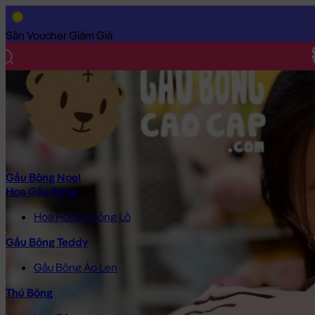
Trang Chủ
/
Gấu Bông Cao Cấp
/
Thú Bông
/
Hổ Bông
/
Hổ Bông 
Săn Voucher Giảm Giá
Gấu Bông Noel
Hoa Gấu Bông
Hoa Hồng Khổng Lồ
Gấu Bông Teddy
Gấu Bông Áo Len
Thú Bông