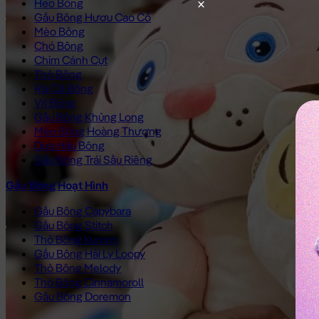
Heo Bông
Gấu Bông Hươu Cao Cổ
Mèo Bông
Chó Bông
Chim Cánh Cụt
Thỏ Bông
Rái Cá Bông
Vịt Bông
Gấu Bông Khủng Long
Mèo Bông Hoàng Thượng
Dưa Hấu Bông
Gấu Bông Trái Sầu Riêng
Gấu Bông Hoạt Hình
Gấu Bông Capybara
Gấu Bông Stitch
Thỏ Bông Kuromi
Gấu Bông Hải Ly Loopy
Thỏ Bông Melody
Thỏ Bông Cinnamoroll
Gấu Bông Doremon