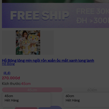
Hổ Bông lông mịn ngồi rốn xoắn ốc mắt xanh long lanh
Hổ Bông
(4.4)
270.000đ
Kích thước:
45cm
45cm
60cm
45cm
60cm
Hết Hàng
Hết Hàng