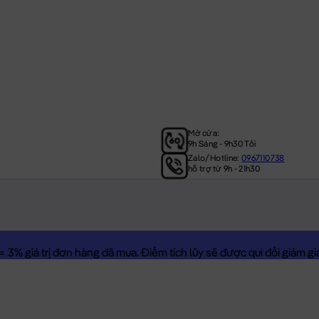
Mở cửa:
9h Sáng - 9h30 Tối
Zalo/Hotline:
0967110738
hỗ trợ từ 9h - 21h30
3% giá trị đơn hàng đã mua. Điểm tích lũy sẽ được qui đổi giảm giá