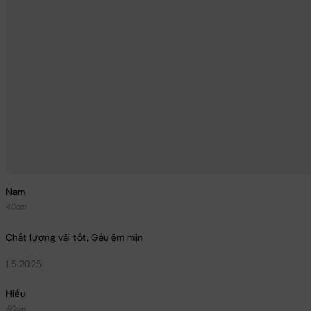
Nam
40cm
Chất lượng vải tốt, Gấu êm mịn
1.5.2025
Hiếu
50cm