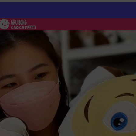
lông mịn ngồi rốn xoắn ốc mắt xanh long lanh