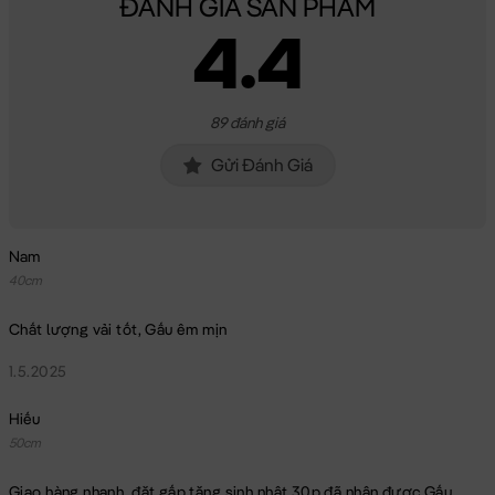
ĐÁNH GIÁ SẢN PHẨM
4.4
89 đánh giá
Gửi Đánh Giá
Nam
40cm
Chất lượng vải tốt, Gấu êm mịn
1.5.2025
Hiếu
50cm
Hổ Bông – Cọp Bông
Giao hàng nhanh, đặt gấp tặng sinh nhật 30p đã nhận được Gấu