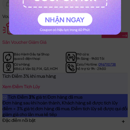
Gửi Tặng
Hết Hàng
Voucher Mã Khuyến Mãi:
Săn Ngay
Săn
Voucher Giảm Giá
Bảo Hành Gấu tại Shop
Mở cửa:
qua số điện thoại
9h Sáng - 9h30 Tối
Cửa Hàng:
Zalo/Hotline:
0967110738
486 Lê Văn Sỹ, P.14, Q.3, HCM
hỗ trợ từ 9h - 21h30
Tích Điểm 3% khi mua hàng
Xem Điểm Tích Lũy
Tích Điểm
3%
giá trị Đơn hàng đã mua
Đơn hàng sau khi hoàn thành, Khách hàng sẽ được tích lũy
điểm = 3% giá trị đơn hàng đã mua. Điểm tích lũy sẽ được qui đổi
giảm giá cho lần mua kế tiếp
Đặc điểm nổi bật