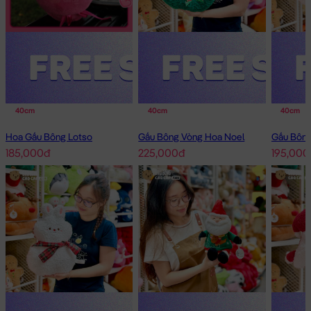
40cm
40cm
40cm
Hoa Gấu Bông Lotso
Gấu Bông Vòng Hoa Noel
185,000đ
225,000đ
195,000