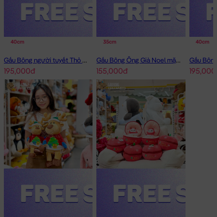
40cm
35cm
40cm
Gấu Bông người tuyết Thỏ Bông Noel choàng khăn caro
Gấu Bông Ông Già Noel mặc áo thêu tuần lộc
195,000đ
155,000đ
195,000