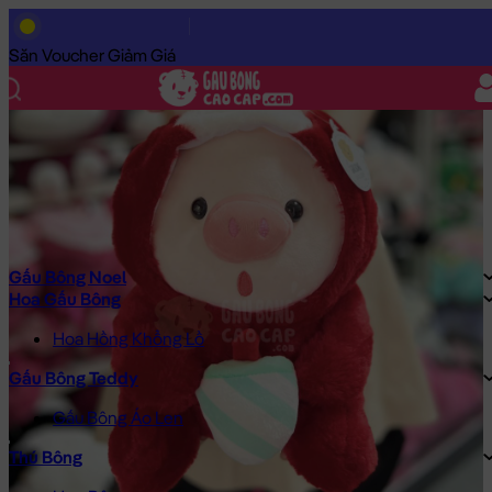
Trang Chủ
/
Gấu Bông Cao Cấp
/
Gấu Bông Noel
/
Heo Bông Noe
Săn Voucher Giảm Giá
Gấu Bông Noel
Hoa Gấu Bông
Hoa Hồng Khổng Lồ
Gấu Bông Teddy
Gấu Bông Áo Len
Thú Bông