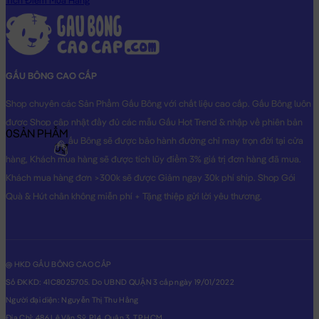
Tích Điểm Mua Hàng
GẤU BÔNG CAO CẤP
Shop chuyên các Sản Phẩm Gấu Bông với chất liệu cao cấp. Gấu Bông luôn
được Shop cập nhật đầy đủ các mẫu Gấu Hot Trend & nhập về phiên bản
0
SẢN PHẨM
Original nhất. Gấu Bông sẽ được bảo hành đường chỉ may trọn đời tại cửa
0₫
hàng, Khách mua hàng sẽ được tích lũy điểm 3% giá trị đơn hàng đã mua.
Khách mua hàng đơn >300k sẽ được Giảm ngay 30k phí ship. Shop Gói
Quà & Hút chân không miễn phí + Tặng thiệp gửi lời yêu thương.
@ HKD GẤU BÔNG CAO CẤP
Số ĐKKD: 41C8025705. Do UBND QUẬN 3 cấp ngày 19/01/2022
Người đại diện: Nguyễn Thị Thu Hằng
Địa Chỉ: 486 Lê Văn Sỹ, P14, Quận 3, TP.HCM