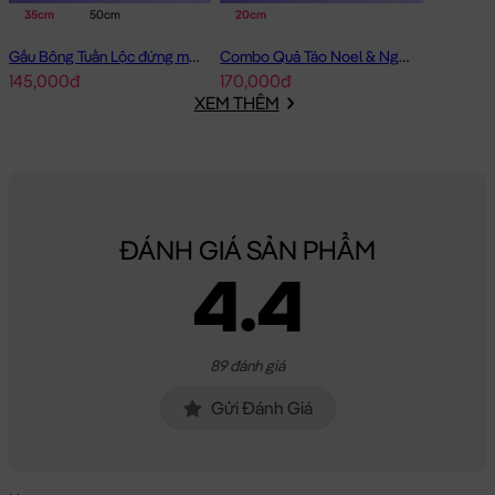
35cm
50cm
20cm
Gấu Bông Tuần Lộc đứng mặc áo Thêu Cây Thông
Combo Quả Táo Noel & Người Tuyết
145,000đ
170,000đ
XEM THÊM
ĐÁNH GIÁ SẢN PHẨM
Heo Bông Noel Cute
4.4
Heo Bông Noel Cute đang nằm trong danh sách những sản
phẩm
Gấu Bông Noel
BÁN CHẠY và đang được các bạn trẻ
89 đánh giá
YÊU THÍCH NHẤT.
Gửi Đánh Giá
Heo Bông Noel Cute
được thiết kế với 1 kích thước Gấu Bông
lớn nhỏ khác nhau: 35cm
Cách đo Size Gấu Bông: