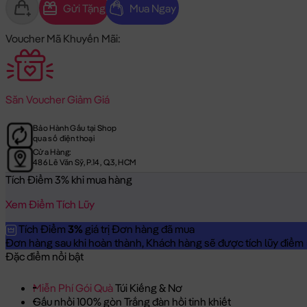
Gửi Tặng
Mua Ngay
Voucher Mã Khuyến Mãi:
Săn
Voucher Giảm Giá
Bảo Hành Gấu tại Shop
qua số điện thoại
Cửa Hàng:
486 Lê Văn Sỹ, P.14, Q.3, HCM
Tích Điểm 3% khi mua hàng
Xem Điểm Tích Lũy
Tích Điểm
3%
giá trị Đơn hàng đã mua
Đơn hàng sau khi hoàn thành, Khách hàng sẽ được tích lũy điểm = 
Đặc điểm nổi bật
Miễn Phí Gói Quà
Túi Kiếng & Nơ
Gấu nhồi 100% gòn Trắng đàn hồi tinh khiết