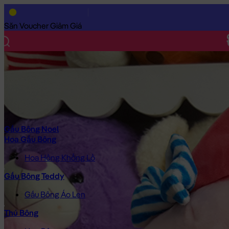
Trang Chủ
/
Gấu Bông Cao Cấp
/
Gấu Bông
/
Gấu Bông Giá Rẻ
/
Săn Voucher Giảm Giá
Gấu Bông Noel
Hoa Gấu Bông
Hoa Hồng Khổng Lồ
Gấu Bông Teddy
Gấu Bông Áo Len
Thú Bông