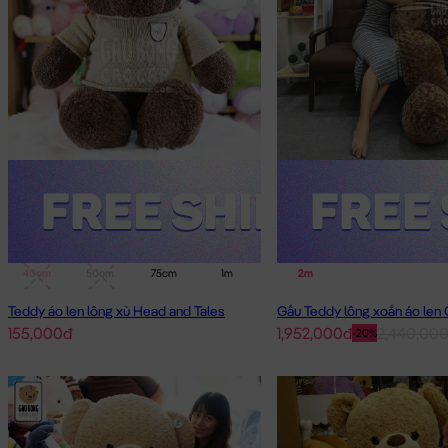
40cm
50cm
75cm
1m
1m4
2m
Teddy áo len lông xù Head and Tales
155,000đ
1,952,000đ
2,440,00
-20%
Heo Bông Nằm Cờ Anh đang nằm trong danh sách những sản 
Heo Bông Nằm Cờ Anh
được thiết kế với 4 kích thước Gấu Bôn
Cách đo Size Gấu Bông: