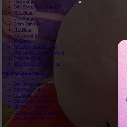
Heo Bông
Gấu Bông Hươu Cao Cổ
Mèo Bông
Chó Bông
Chim Cánh Cụt
Thỏ Bông
Rái Cá Bông
Vịt Bông
Gấu Bông Khủng Long
Mèo Bông Hoàng Thượng
Dưa Hấu Bông
Gấu Bông Trái Sầu Riêng
Gấu Bông Hoạt Hình
Gấu Bông Capybara
Gấu Bông Stitch
Thỏ Bông Kuromi
Gấu Bông Hải Ly Loopy
Thỏ Bông Melody
Thỏ Bông Cinnamoroll
Gấu Bông Doremon