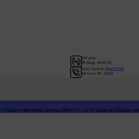
Mở cửa:
9h Sáng - 9h30 Tối
Zalo/Hotline:
0967110738
hỗ trợ từ 9h - 21h30
3% giá trị đơn hàng đã mua. Điểm tích lũy sẽ được qui đổi giảm giá