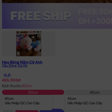
Heo Bông Nằm Cờ Anh
Gấu Bông Giá Rẻ
(4.4)
455.000đ
Kích thước:
80cm
80cm
45cm
80cm
45cm
Gấu Nhập QC Cao Cấp
Gấu Nhập QC Cao Cấp