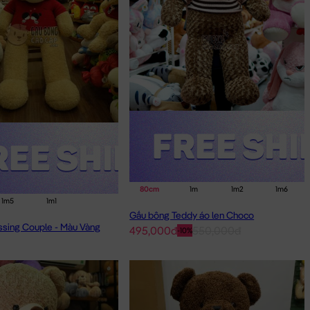
80cm
1m
1m2
1m6
1m5
1m1
Gấu bông Teddy áo len Choco
ssing Couple - Màu Vàng
495,000đ
550,000đ
-10%
HÍCH NHẤT.