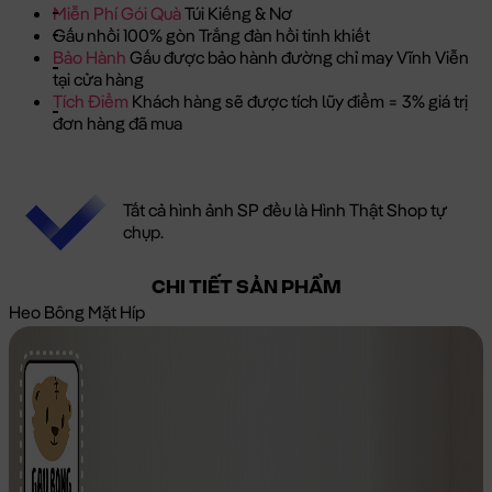
Miễn Phí Gói Quà
Túi Kiếng & Nơ
Gấu nhồi 100% gòn Trắng đàn hồi tinh khiết
Bảo Hành
Gấu được bảo hành đường chỉ may Vĩnh Viễn
tại cửa hàng
Tích Điểm
Khách hàng sẽ được tích lũy điểm = 3% giá trị
đơn hàng đã mua
Tất cả hình ảnh SP đều là Hình Thật Shop tự
chụp.
CHI TIẾT SẢN PHẨM
Heo Bông Mặt Híp