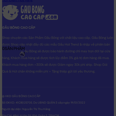
Tích Điểm Mua Hàng
GẤU BÔNG CAO CẤP
Shop chuyên các Sản Phẩm Gấu Bông với chất liệu cao cấp. Gấu Bông luôn
được Shop cập nhật đầy đủ các mẫu Gấu Hot Trend & nhập về phiên bản
0
SẢN PHẨM
Original nhất. Gấu Bông sẽ được bảo hành đường chỉ may trọn đời tại cửa
0₫
hàng, Khách mua hàng sẽ được tích lũy điểm 3% giá trị đơn hàng đã mua.
Khách mua hàng đơn >300k sẽ được Giảm ngay 30k phí ship. Shop Gói
Quà & Hút chân không miễn phí + Tặng thiệp gửi lời yêu thương.
@ HKD GẤU BÔNG CAO CẤP
Số ĐKKD: 41C8025705. Do UBND QUẬN 3 cấp ngày 19/01/2022
Người đại diện: Nguyễn Thị Thu Hằng
Địa Chỉ: 486 Lê Văn Sỹ, P14, Quận 3, TP.HCM