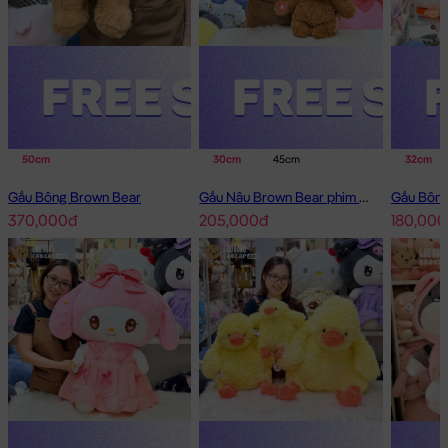
50cm
30cm
45cm
32cm
Gấu Bông Brown Bear
Gấu Nâu Brown Bear phim Minions
370,000đ
205,000đ
180,000
Heo Bông Mặt Híp