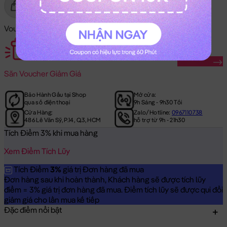
Gửi Tặng
Mua Ngay
Voucher Mã Khuyến Mãi:
Săn Ngay
Săn
Voucher Giảm Giá
Bảo Hành Gấu tại Shop
Mở cửa:
qua số điện thoại
9h Sáng - 9h30 Tối
Cửa Hàng:
Zalo/Hotline:
0967110738
486 Lê Văn Sỹ, P.14, Q.3, HCM
hỗ trợ từ 9h - 21h30
Tích Điểm 3% khi mua hàng
Xem Điểm Tích Lũy
Tích Điểm
3%
giá trị Đơn hàng đã mua
Đơn hàng sau khi hoàn thành, Khách hàng sẽ được tích lũy
điểm = 3% giá trị đơn hàng đã mua. Điểm tích lũy sẽ được qui đổi
giảm giá cho lần mua kế tiếp
Đặc điểm nổi bật