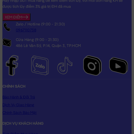
Hãy nhập SĐT mua hàng để xem điểm tích lũy, với mỗi đơn hàng KH sẽ
được tích lũy điểm 3% giá trị ĐH đã mua
XEM ĐIỂM
Zalo / Hotline (9:00 - 21:30)
0967110738
Cửa Hàng (9:00 - 21:30)
486 Lê Văn Sỹ, P.14, Quận 3, TP.HCM
CHÍNH SÁCH
Bảo Hành & Đổi Trả
Dịch Vụ Giao Hàng
Chính Sách Bảo Mật
DỊCH VỤ KHÁCH HÀNG