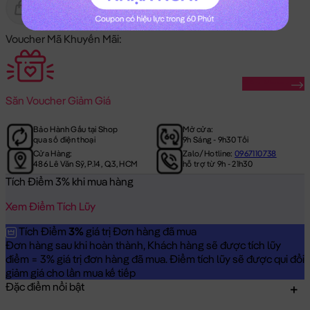
Gửi Tặng
Hết Hàng
Voucher Mã Khuyến Mãi:
Săn Ngay
Săn
Voucher Giảm Giá
Bảo Hành Gấu tại Shop
Mở cửa:
qua số điện thoại
9h Sáng - 9h30 Tối
Cửa Hàng:
Zalo/Hotline:
0967110738
486 Lê Văn Sỹ, P.14, Q.3, HCM
hỗ trợ từ 9h - 21h30
Tích Điểm 3% khi mua hàng
Xem Điểm Tích Lũy
Tích Điểm
3%
giá trị Đơn hàng đã mua
Đơn hàng sau khi hoàn thành, Khách hàng sẽ được tích lũy
điểm = 3% giá trị đơn hàng đã mua. Điểm tích lũy sẽ được qui đổi
giảm giá cho lần mua kế tiếp
Đặc điểm nổi bật