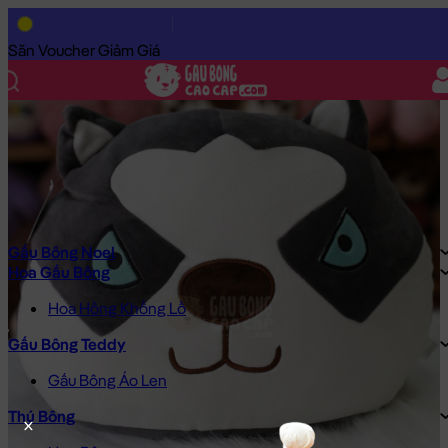
Trang Chủ
/
Gấu Bông Cao Cấp
/
Thú Bông
/
Chó Bông Husky
/
Săn Voucher Giảm Giá
Gấu Bông Noel
Hoa Gấu Bông
Hoa Hồng Khổng Lồ
Gấu Bông Teddy
Gấu Bông Áo Len
Thú Bông