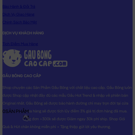
Bảo Hành & Đổi Trả
Dịch Vụ Giao Hàng
Chính Sách Bảo Mật
DỊCH VỤ KHÁCH HÀNG
Tích Điểm Mua Hàng
GẤU BÔNG CAO CẤP
Shop chuyên các Sản Phẩm Gấu Bông với chất liệu cao cấp. Gấu Bông luôn
được Shop cập nhật đầy đủ các mẫu Gấu Hot Trend & nhập về phiên bản
Original nhất. Gấu Bông sẽ được bảo hành đường chỉ may trọn đời tại cửa
0
SẢN PHẨM
hàng, Khách mua hàng sẽ được tích lũy điểm 3% giá trị đơn hàng đã mua.
0₫
Khách mua hàng đơn >300k sẽ được Giảm ngay 30k phí ship. Shop Gói
Quà & Hút chân không miễn phí + Tặng thiệp gửi lời yêu thương.