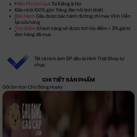
Miễn Phí Gói Quà
Túi Kiếng & Nơ
Gấu nhồi 100% gòn Trắng đàn hồi tinh khiết
Bảo Hành
Gấu được bảo hành đường chỉ may Vĩnh Viễn
tại cửa hàng
Tích Điểm
Khách hàng sẽ được tích lũy điểm = 3% giá trị
đơn hàng đã mua
Tất cả hình ảnh SP đều là Hình Thật Shop tự
chụp.
CHI TIẾT SẢN PHẨM
Gối ôm tròn Chó Bông Husky