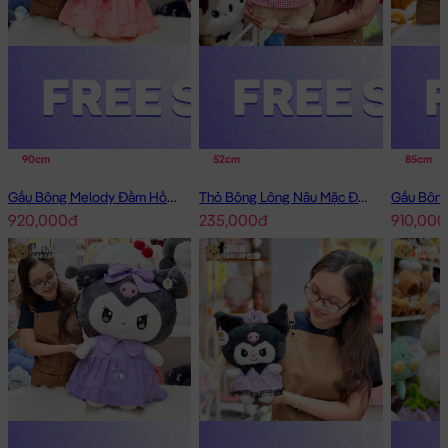
90cm
52cm
85cm
Gấu Bông Melody Đầm Hồng Cổ Sen Đeo Nơ
Thỏ Bông Lông Nâu Mặc Đầm Caro Happy
920,000đ
235,000đ
910,000