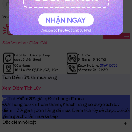
Gửi Tặng
Hết Hàng
Voucher Mã Khuyến Mãi:
Săn Ngay
Săn
Voucher Giảm Giá
Bảo Hành Gấu tại Shop
Mở cửa:
qua số điện thoại
9h Sáng - 9h30 Tối
Cửa Hàng:
Zalo/Hotline:
0967110738
486 Lê Văn Sỹ, P.14, Q.3, HCM
hỗ trợ từ 9h - 21h30
Tích Điểm 3% khi mua hàng
Xem Điểm Tích Lũy
Tích Điểm
3%
giá trị Đơn hàng đã mua
Đơn hàng sau khi hoàn thành, Khách hàng sẽ được tích lũy
điểm = 3% giá trị đơn hàng đã mua. Điểm tích lũy sẽ được qui đổi
giảm giá cho lần mua kế tiếp
Đặc điểm nổi bật