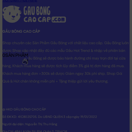
Tích Điểm Mua Hàng
hình THẬT do Shop TỰ CHỤP.
GẤU BÔNG CAO CẤP
Shop chuyên các Sản Phẩm Gấu Bông với chất liệu cao cấp. Gấu Bông luôn
được Shop cập nhật đầy đủ các mẫu Gấu Hot Trend & nhập về phiên bản
0
SẢN PHẨM
Original nhất. Gấu Bông sẽ được bảo hành đường chỉ may trọn đời tại cửa
0₫
hàng, Khách mua hàng sẽ được tích lũy điểm 3% giá trị đơn hàng đã mua.
Khách mua hàng đơn >300k sẽ được Giảm ngay 30k phí ship. Shop Gói
Quà & Hút chân không miễn phí + Tặng thiệp gửi lời yêu thương.
@ HKD GẤU BÔNG CAO CẤP
Số ĐKKD: 41C8025705. Do UBND QUẬN 3 cấp ngày 19/01/2022
Người đại diện: Nguyễn Thị Thu Hằng
Địa Chỉ: 486 Lê Văn Sỹ, P14, Quận 3, TP.HCM