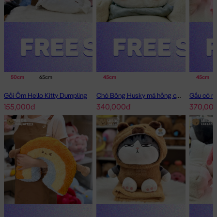
50cm
65cm
45cm
45cm
Gối Ôm Hello Kitty Dumpling
Chó Bông Husky má hồng có mền 2in1
155,000đ
340,000đ
370,00