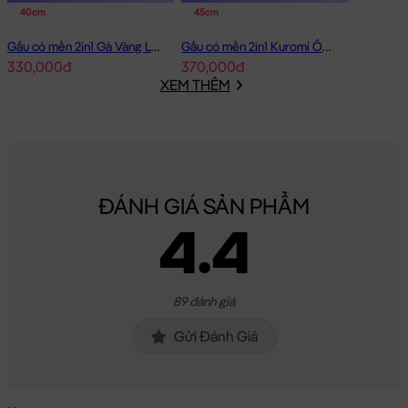
40cm
45cm
Gấu có mền 2in1 Gà Vàng Lông Smooth
Gấu có mền 2in1 Kuromi Ôm Dâu
330,000đ
370,000đ
XEM THÊM
ĐÁNH GIÁ SẢN PHẨM
4.4
89 đánh giá
Gửi Đánh Giá