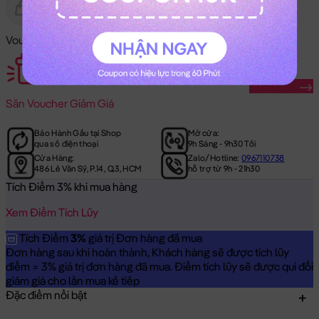
Gửi Tặng
Hết Hàng
Voucher Mã Khuyến Mãi:
Săn Ngay
Săn
Voucher Giảm Giá
Bảo Hành Gấu tại Shop
Mở cửa:
qua số điện thoại
9h Sáng - 9h30 Tối
Cửa Hàng:
Zalo/Hotline:
0967110738
486 Lê Văn Sỹ, P.14, Q.3, HCM
hỗ trợ từ 9h - 21h30
Tích Điểm 3% khi mua hàng
Xem Điểm Tích Lũy
Tích Điểm
3%
giá trị Đơn hàng đã mua
Đơn hàng sau khi hoàn thành, Khách hàng sẽ được tích lũy
điểm = 3% giá trị đơn hàng đã mua. Điểm tích lũy sẽ được qui đổi
giảm giá cho lần mua kế tiếp
Đặc điểm nổi bật