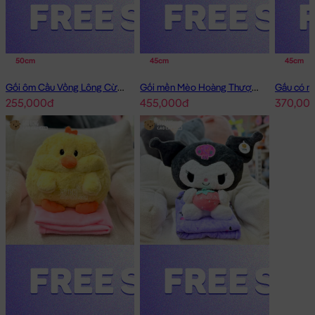
Gối ôm đút tay Voi Bông
50cm
45cm
45cm
Gối ôm Cầu Vồng Lông Cừu Sky Babies
Gối mền Mèo Hoàng Thượng cosplay Capybara
255,000đ
455,000đ
370,00