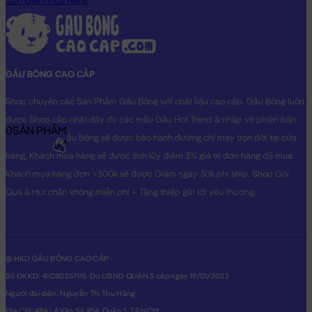
Gối ôm đút tay Voi Bông
sẽ là món quà tặng vô cùng Dễ Thương
Tích Điểm Mua Hàng
dành cho người thân yêu của bạn!
Hình ảnh Gối ôm đút tay Voi Bông, hình ảnh này là hình THẬT do
Shop TỰ CHỤP.
GẤU BÔNG CAO CẤP
Shop chuyên các Sản Phẩm Gấu Bông với chất liệu cao cấp. Gấu Bông luôn
được Shop cập nhật đầy đủ các mẫu Gấu Hot Trend & nhập về phiên bản
0
SẢN PHẨM
Original nhất. Gấu Bông sẽ được bảo hành đường chỉ may trọn đời tại cửa
0₫
hàng, Khách mua hàng sẽ được tích lũy điểm 3% giá trị đơn hàng đã mua.
Khách mua hàng đơn >300k sẽ được Giảm ngay 30k phí ship. Shop Gói
Quà & Hút chân không miễn phí + Tặng thiệp gửi lời yêu thương.
@ HKD GẤU BÔNG CAO CẤP
Số ĐKKD: 41C8025705. Do UBND QUẬN 3 cấp ngày 19/01/2022
Người đại diện: Nguyễn Thị Thu Hằng
Địa Chỉ: 486 Lê Văn Sỹ, P14, Quận 3, TP.HCM