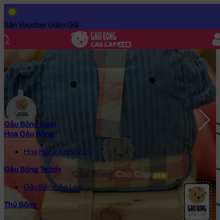
Trang Chủ
/
Gấu Bông Cao Cấp
/
Gối ôm
/
Gối ôm đút tay Voi Bô
Săn Voucher Giảm Giá
Gấu Bông Noel
Hoa Gấu Bông
Hoa Hồng Khổng Lồ
Gấu Bông Teddy
Gấu Bông Áo Len
Thú Bông