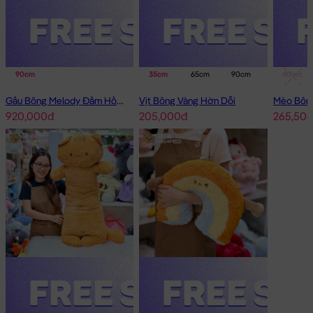
90cm
35cm
65cm
90cm
40cm
Gấu Bông Melody Đầm Hồng Cổ Sen Đeo Nơ
Vịt Bông Vàng Hờn Dỗi
920,000đ
205,000đ
265,50