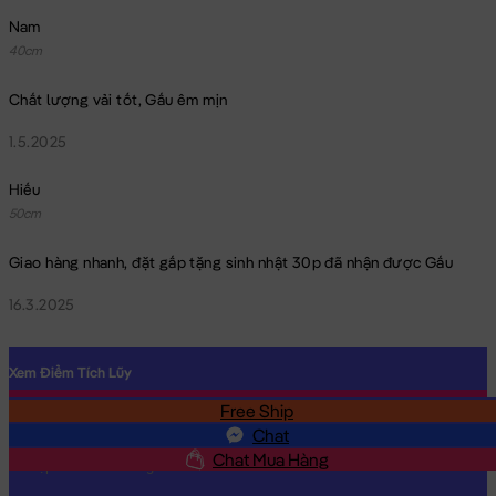
Nam
40cm
Chất lượng vải tốt, Gấu êm mịn
1.5.2025
Gối ôm đầu to Chó Bông
Hiếu
50cm
Giao hàng nhanh, đặt gấp tặng sinh nhật 30p đã nhận được Gấu
16.3.2025
Xem Điểm Tích Lũy
Free Ship
SĐT
Chat
Chat Mua Hàng