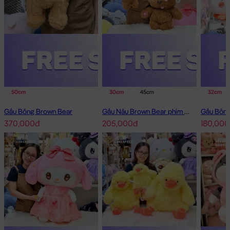
50cm
30cm
45cm
32cm
Gấu Bông Brown Bear
Gấu Nâu Brown Bear phim Minions
370,000đ
205,000đ
180,000