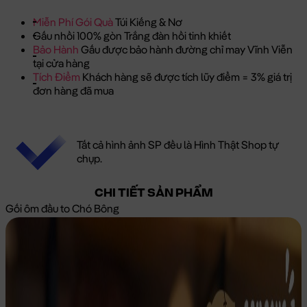
Miễn Phí Gói Quà
Túi Kiếng & Nơ
Gấu nhồi 100% gòn Trắng đàn hồi tinh khiết
Bảo Hành
Gấu được bảo hành đường chỉ may Vĩnh Viễn
tại cửa hàng
Tích Điểm
Khách hàng sẽ được tích lũy điểm = 3% giá trị
đơn hàng đã mua
Tất cả hình ảnh SP đều là Hình Thật Shop tự
chụp.
CHI TIẾT SẢN PHẨM
Gối ôm đầu to Chó Bông