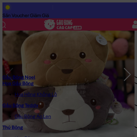
Trang Chủ
/
Gấu Bông Cao Cấp
/
Thú Bông
/
Gối ôm đầu to Chó
Săn Voucher Giảm Giá
Gấu Bông Noel
Hoa Gấu Bông
Hoa Hồng Khổng Lồ
Gấu Bông Teddy
Gấu Bông Áo Len
Thú Bông