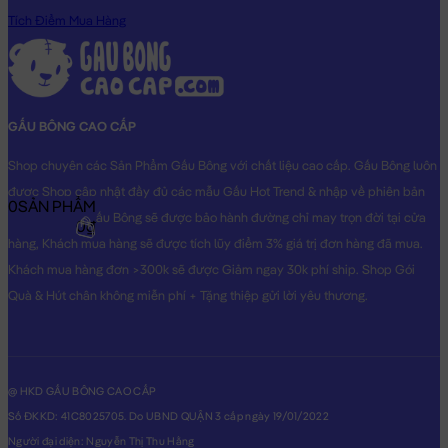
Tích Điểm Mua Hàng
GẤU BÔNG CAO CẤP
Shop chuyên các Sản Phẩm Gấu Bông với chất liệu cao cấp. Gấu Bông luôn
được Shop cập nhật đầy đủ các mẫu Gấu Hot Trend & nhập về phiên bản
0
SẢN PHẨM
Original nhất. Gấu Bông sẽ được bảo hành đường chỉ may trọn đời tại cửa
0₫
hàng, Khách mua hàng sẽ được tích lũy điểm 3% giá trị đơn hàng đã mua.
Khách mua hàng đơn >300k sẽ được Giảm ngay 30k phí ship. Shop Gói
Quà & Hút chân không miễn phí + Tặng thiệp gửi lời yêu thương.
@ HKD GẤU BÔNG CAO CẤP
Số ĐKKD: 41C8025705. Do UBND QUẬN 3 cấp ngày 19/01/2022
Người đại diện: Nguyễn Thị Thu Hằng