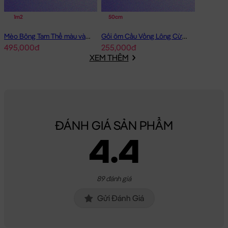
1m2
50cm
Mèo Bông Tam Thể màu vàng
Gối ôm Cầu Vồng Lông Cừu Sky Babies
495,000đ
255,000đ
XEM THÊM
ĐÁNH GIÁ SẢN PHẨM
4.4
89 đánh giá
Gửi Đánh Giá