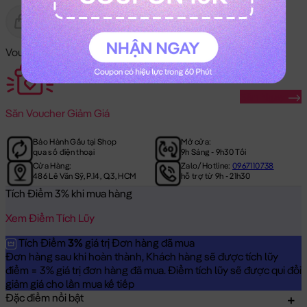
Gửi Tặng
Hết Hàng
Voucher Mã Khuyến Mãi:
Săn Ngay
Săn
Voucher Giảm Giá
Bảo Hành Gấu tại Shop
Mở cửa:
qua số điện thoại
9h Sáng - 9h30 Tối
Cửa Hàng:
Zalo/Hotline:
0967110738
486 Lê Văn Sỹ, P.14, Q.3, HCM
hỗ trợ từ 9h - 21h30
Tích Điểm 3% khi mua hàng
Xem Điểm Tích Lũy
Tích Điểm
3%
giá trị Đơn hàng đã mua
Đơn hàng sau khi hoàn thành, Khách hàng sẽ được tích lũy
điểm = 3% giá trị đơn hàng đã mua. Điểm tích lũy sẽ được qui đổi
giảm giá cho lần mua kế tiếp
Đặc điểm nổi bật