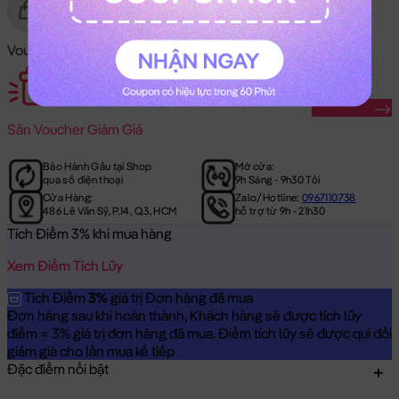
Gửi Tặng
Mua Ngay
Voucher Mã Khuyến Mãi:
Săn Ngay
Săn
Voucher Giảm Giá
Bảo Hành Gấu tại Shop
Mở cửa:
qua số điện thoại
9h Sáng - 9h30 Tối
Cửa Hàng:
Zalo/Hotline:
0967110738
486 Lê Văn Sỹ, P.14, Q.3, HCM
hỗ trợ từ 9h - 21h30
Tích Điểm 3% khi mua hàng
Xem Điểm Tích Lũy
Tích Điểm
3%
giá trị Đơn hàng đã mua
Đơn hàng sau khi hoàn thành, Khách hàng sẽ được tích lũy
điểm = 3% giá trị đơn hàng đã mua. Điểm tích lũy sẽ được qui đổi
giảm giá cho lần mua kế tiếp
Đặc điểm nổi bật