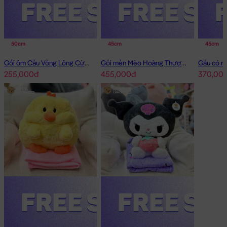
50cm
45cm
45cm
Gối ôm Cầu Vồng Lông Cừu Sky Babies
Gối mền Mèo Hoàng Thượng cosplay Capybara
255,000đ
455,000đ
370,00
Gối ôm dài - Khỉ Bông YoYo CiCi đang nằm trong danh sách
những sản phẩm
Gấu Bông Gối ôm
BÁN CHẠY và đang được
các bạn trẻ YÊU THÍCH NHẤT.
Gối ôm dài - Khỉ Bông YoYo CiCi
được thiết kế với 2 kích thước
Gấu Bông lớn nhỏ khác nhau: 75cm, 60cm
Cách đo Size Gấu Bông:
Gấu Ngồi (có chân): được đo từ đầu đến mông + từ
mông đến chân (Theo chữ L)