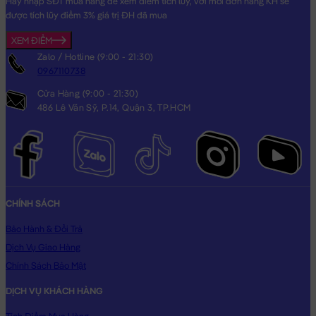
Hãy nhập SĐT mua hàng để xem điểm tích lũy, với mỗi đơn hàng KH sẽ
được tích lũy điểm 3% giá trị ĐH đã mua
XEM ĐIỂM
Zalo / Hotline (9:00 - 21:30)
0967110738
Cửa Hàng (9:00 - 21:30)
486 Lê Văn Sỹ, P.14, Quận 3, TP.HCM
CHÍNH SÁCH
Bảo Hành & Đổi Trả
Dịch Vụ Giao Hàng
Chính Sách Bảo Mật
DỊCH VỤ KHÁCH HÀNG