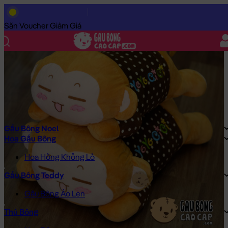
Trang Chủ
/
Gấu Bông Cao Cấp
/
Gối ôm
/
Gối ôm dài – Khỉ Bông
Săn Voucher Giảm Giá
Gấu Bông Noel
Hoa Gấu Bông
Hoa Hồng Khổng Lồ
Gấu Bông Teddy
Gấu Bông Áo Len
Thú Bông