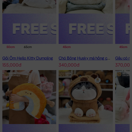
50cm
65cm
45cm
45cm
Gối Ôm Hello Kitty Dumpling
Chó Bông Husky má hồng có mền 2in1
155,000đ
340,000đ
370,00