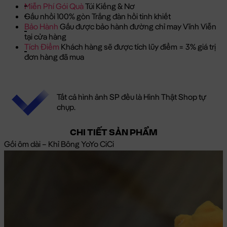
Miễn Phí Gói Quà
Túi Kiếng & Nơ
Gấu nhồi 100% gòn Trắng đàn hồi tinh khiết
Bảo Hành
Gấu được bảo hành đường chỉ may Vĩnh Viễn
tại cửa hàng
Tích Điểm
Khách hàng sẽ được tích lũy điểm = 3% giá trị
đơn hàng đã mua
Tất cả hình ảnh SP đều là Hình Thật Shop tự
chụp.
CHI TIẾT SẢN PHẨM
Gối ôm dài – Khỉ Bông YoYo CiCi