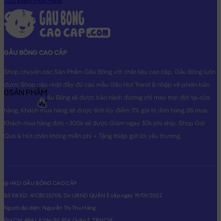
Tích Điểm Mua Hàng
GẤU BÔNG CAO CẤP
Shop chuyên các Sản Phẩm Gấu Bông với chất liệu cao cấp. Gấu Bông luôn
được Shop cập nhật đầy đủ các mẫu Gấu Hot Trend & nhập về phiên bản
0
SẢN PHẨM
Original nhất. Gấu Bông sẽ được bảo hành đường chỉ may trọn đời tại cửa
0₫
hàng, Khách mua hàng sẽ được tích lũy điểm 3% giá trị đơn hàng đã mua.
Khách mua hàng đơn >300k sẽ được Giảm ngay 30k phí ship. Shop Gói
Quà & Hút chân không miễn phí + Tặng thiệp gửi lời yêu thương.
@ HKD GẤU BÔNG CAO CẤP
Số ĐKKD: 41C8025705. Do UBND QUẬN 3 cấp ngày 19/01/2022
Người đại diện: Nguyễn Thị Thu Hằng
Địa Chỉ: 486 Lê Văn Sỹ, P14, Quận 3, TP.HCM