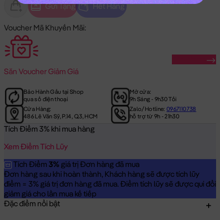
Gửi Tặng
Hết Hàng
Voucher Mã Khuyến Mãi:
Săn Ngay
Săn
Voucher Giảm Giá
Bảo Hành Gấu tại Shop
Mở cửa:
qua số điện thoại
9h Sáng - 9h30 Tối
Cửa Hàng:
Zalo/Hotline:
0967110738
486 Lê Văn Sỹ, P.14, Q.3, HCM
hỗ trợ từ 9h - 21h30
Tích Điểm 3% khi mua hàng
Xem Điểm Tích Lũy
Tích Điểm
3%
giá trị Đơn hàng đã mua
Đơn hàng sau khi hoàn thành, Khách hàng sẽ được tích lũy
điểm = 3% giá trị đơn hàng đã mua. Điểm tích lũy sẽ được qui đổi
giảm giá cho lần mua kế tiếp
Đặc điểm nổi bật