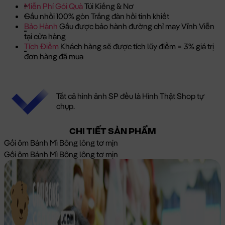
Miễn Phí Gói Quà
Túi Kiếng & Nơ
Gấu nhồi 100% gòn Trắng đàn hồi tinh khiết
Bảo Hành
Gấu được bảo hành đường chỉ may Vĩnh Viễn
tại cửa hàng
Tích Điểm
Khách hàng sẽ được tích lũy điểm = 3% giá trị
đơn hàng đã mua
Tất cả hình ảnh SP đều là Hình Thật Shop tự
chụp.
CHI TIẾT SẢN PHẨM
Gối ôm Bánh Mì Bông lông tơ mịn
Gối ôm Bánh Mì Bông lông tơ mịn