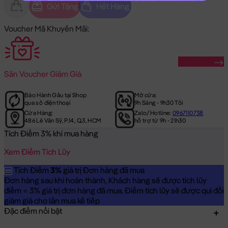
Gửi Tặng
Hết Hàng
Voucher Mã Khuyến Mãi:
Săn Ngay
Săn
Voucher Giảm Giá
Bảo Hành Gấu tại Shop
Mở cửa:
qua số điện thoại
9h Sáng - 9h30 Tối
Cửa Hàng:
Zalo/Hotline:
0967110738
486 Lê Văn Sỹ, P.14, Q.3, HCM
hỗ trợ từ 9h - 21h30
Tích Điểm 3% khi mua hàng
Xem Điểm Tích Lũy
Tích Điểm
3%
giá trị Đơn hàng đã mua
Đơn hàng sau khi hoàn thành, Khách hàng sẽ được tích lũy
điểm = 3% giá trị đơn hàng đã mua. Điểm tích lũy sẽ được qui đổi
giảm giá cho lần mua kế tiếp
Đặc điểm nổi bật