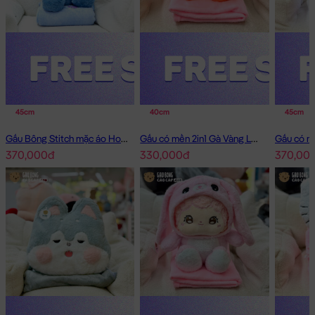
45cm
40cm
45cm
Gấu Bông Stitch mặc áo Hoodie Jean có mền 2in1
Gấu có mền 2in1 Gà Vàng Lông Smooth
370,000đ
330,000đ
370,00