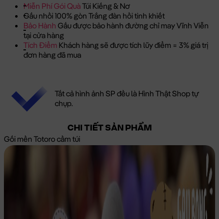
Miễn Phí Gói Quà
Túi Kiếng & Nơ
Gấu nhồi 100% gòn Trắng đàn hồi tinh khiết
Bảo Hành
Gấu được bảo hành đường chỉ may Vĩnh Viễn
tại cửa hàng
Tích Điểm
Khách hàng sẽ được tích lũy điểm = 3% giá trị
đơn hàng đã mua
Tất cả hình ảnh SP đều là Hình Thật Shop tự
chụp.
CHI TIẾT SẢN PHẨM
Gối mền Totoro cầm túi