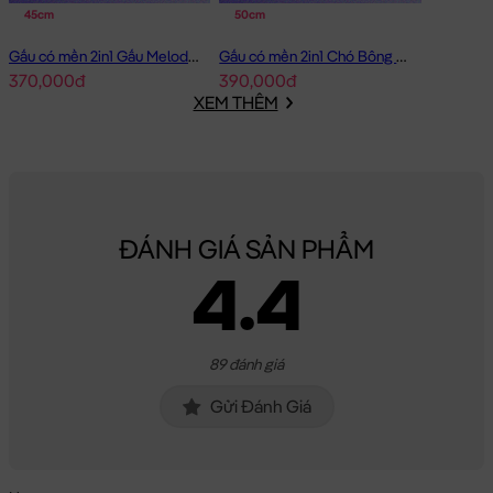
45cm
50cm
Gấu có mền 2in1 Gấu Melody Đầm Hồng Ôm Tim
Gấu có mền 2in1 Chó Bông Mặt Xệ Đội Gà
370,000đ
390,000đ
XEM THÊM
ĐÁNH GIÁ SẢN PHẨM
4.4
89 đánh giá
Gửi Đánh Giá