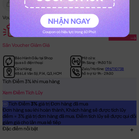
Gửi Tặng
Hết Hàng
Voucher Mã Khuyến Mãi:
Săn Ngay
Săn
Voucher Giảm Giá
Bảo Hành Gấu tại Shop
Mở cửa:
qua số điện thoại
9h Sáng - 9h30 Tối
Cửa Hàng:
Zalo/Hotline:
0967110738
486 Lê Văn Sỹ, P.14, Q.3, HCM
hỗ trợ từ 9h - 21h30
Tích Điểm 3% khi mua hàng
Xem Điểm Tích Lũy
Tích Điểm
3%
giá trị Đơn hàng đã mua
Đơn hàng sau khi hoàn thành, Khách hàng sẽ được tích lũy
điểm = 3% giá trị đơn hàng đã mua. Điểm tích lũy sẽ được qui đổi
giảm giá cho lần mua kế tiếp
Đặc điểm nổi bật