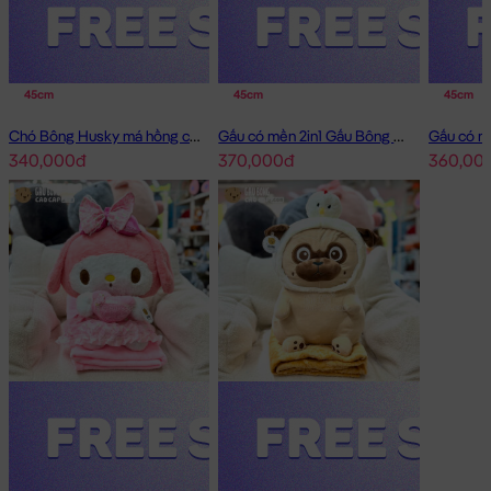
45cm
45cm
45cm
Chó Bông Husky má hồng có mền 2in1
Gấu có mền 2in1 Gấu Bông Little Boy
340,000đ
370,000đ
360,00