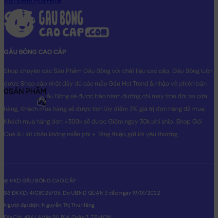
Tích Điểm Mua Hàng
Shop TỰ CHỤP.
GẤU BÔNG CAO CẤP
Shop chuyên các Sản Phẩm Gấu Bông với chất liệu cao cấp. Gấu Bông luôn
được Shop cập nhật đầy đủ các mẫu Gấu Hot Trend & nhập về phiên bản
0
SẢN PHẨM
Original nhất. Gấu Bông sẽ được bảo hành đường chỉ may trọn đời tại cửa
0₫
hàng, Khách mua hàng sẽ được tích lũy điểm 3% giá trị đơn hàng đã mua.
Khách mua hàng đơn >300k sẽ được Giảm ngay 30k phí ship. Shop Gói
Quà & Hút chân không miễn phí + Tặng thiệp gửi lời yêu thương.
@ HKD GẤU BÔNG CAO CẤP
Số ĐKKD: 41C8025705. Do UBND QUẬN 3 cấp ngày 19/01/2022
Người đại diện: Nguyễn Thị Thu Hằng
Địa Chỉ: 486 Lê Văn Sỹ, P14, Quận 3, TP.HCM