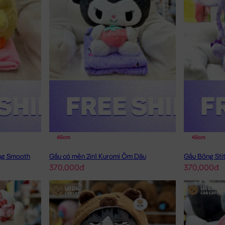
45cm
45cm
ông Smooth
Gấu có mền 2in1 Kuromi Ôm Dâu
Gấu Bông Stit
370,000đ
370,000đ