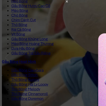
Heo Bông
Gấu Bông Hươu Cao Cổ
Mèo Bông
Chó Bông
Chim Cánh Cụt
Thỏ Bông
Rái Cá Bông
Vịt Bông
Gấu Bông Khủng Long
Mèo Bông Hoàng Thượng
Dưa Hấu Bông
Gấu Bông Trái Sầu Riêng
Gấu Bông Hoạt Hình
Gấu Bông Capybara
Gấu Bông Stitch
Thỏ Bông Kuromi
Gấu Bông Hải Ly Loopy
Thỏ Bông Melody
Thỏ Bông Cinnamoroll
Gấu Bông Doremon