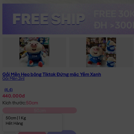
Gối Mền Heo bông Tiktok Đứng mặc Yếm Xanh
Gối Mền 2in1
(4.4)
440.000đ
Kích thước:
50cm
50cm
50cm | 1 Kg
Hết Hàng