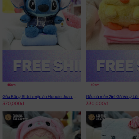
45cm
40cm
Gấu Bông Stitch mặc áo Hoodie Jean có mền 2in1
Gấu có mền 2in1 Gà Vàng L
370,000đ
330,000đ