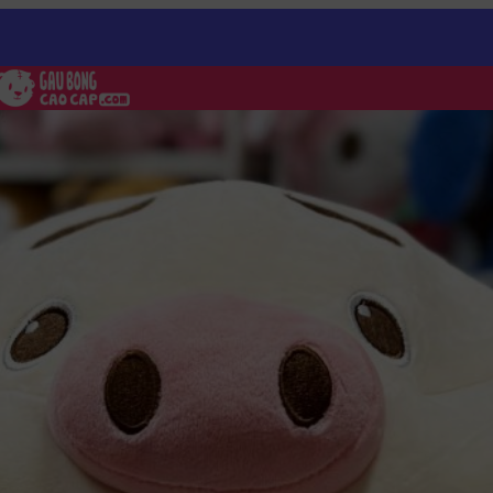
n Heo bông Tiktok Đứng mặc Yếm Xanh