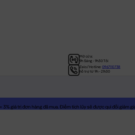
Mở cửa:
9h Sáng - 9h30 Tối
Zalo/Hotline:
0967110738
hỗ trợ từ 9h - 21h30
3% giá trị đơn hàng đã mua. Điểm tích lũy sẽ được qui đổi giảm giá