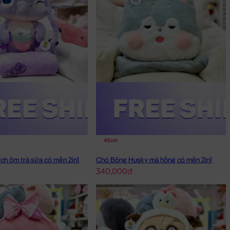
45cm
ch ôm trà sữa có mền 2in1
Chó Bông Husky má hồng có mền 2in1
340,000đ