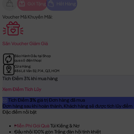
Gửi Tặng
Hết Hàng
Voucher Mã Khuyến Mãi:
Săn
Voucher Giảm Giá
Bảo Hành Gấu tại Shop
qua số điện thoại
Cửa Hàng:
486 Lê Văn Sỹ, P.14, Q.3, HCM
Tích Điểm 3% khi mua hàng
Xem Điểm Tích Lũy
Tích Điểm
3%
giá trị Đơn hàng đã mua
Đơn hàng sau khi hoàn thành, Khách hàng sẽ được tích lũy điểm = 
Đặc điểm nổi bật
Miễn Phí Gói Quà
Túi Kiếng & Nơ
Gấu nhồi 100% gòn Trắng đàn hồi tinh khiết