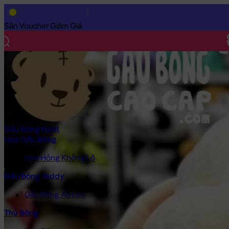
Trang Chủ
/
Gấu Bông Cao Cấp
/
Gối ôm
/
Gối Mền 2in1
/
Gối Mề
Săn Voucher Giảm Giá
Gấu Bông Noel
Hoa Gấu Bông
Hoa Hồng Khổng Lồ
Gấu Bông Teddy
Gấu Bông Áo Len
Thú Bông