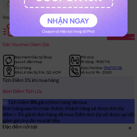
Gửi Tặng
Hết Hàng
Voucher Mã Khuyến Mãi:
Săn Ngay
Săn
Voucher Giảm Giá
Bảo Hành Gấu tại Shop
Mở cửa:
qua số điện thoại
9h Sáng - 9h30 Tối
Cửa Hàng:
Zalo/Hotline:
0967110738
486 Lê Văn Sỹ, P.14, Q.3, HCM
hỗ trợ từ 9h - 21h30
Tích Điểm 3% khi mua hàng
Xem Điểm Tích Lũy
Tích Điểm
3%
giá trị Đơn hàng đã mua
Đơn hàng sau khi hoàn thành, Khách hàng sẽ được tích lũy
điểm = 3% giá trị đơn hàng đã mua. Điểm tích lũy sẽ được qui đổi
giảm giá cho lần mua kế tiếp
Đặc điểm nổi bật