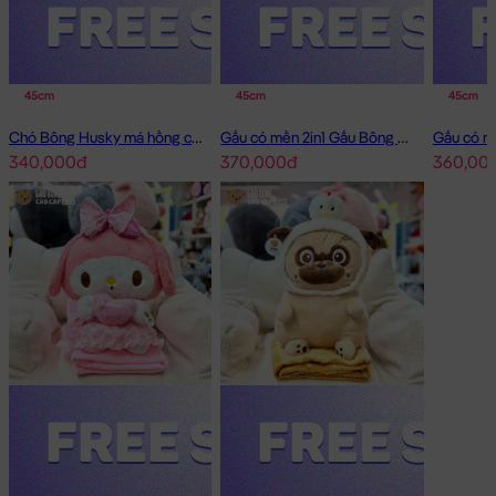
45cm
45cm
45cm
Chó Bông Husky má hồng có mền 2in1
Gấu có mền 2in1 Gấu Bông Little Boy
340,000đ
370,000đ
360,00