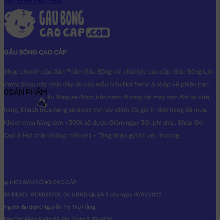
Tích Điểm Mua Hàng
GẤU BÔNG CAO CẤP
Shop chuyên các Sản Phẩm Gấu Bông với chất liệu cao cấp. Gấu Bông luôn
được Shop cập nhật đầy đủ các mẫu Gấu Hot Trend & nhập về phiên bản
0
SẢN PHẨM
Original nhất. Gấu Bông sẽ được bảo hành đường chỉ may trọn đời tại cửa
0₫
hàng, Khách mua hàng sẽ được tích lũy điểm 3% giá trị đơn hàng đã mua.
Khách mua hàng đơn >300k sẽ được Giảm ngay 30k phí ship. Shop Gói
Quà & Hút chân không miễn phí + Tặng thiệp gửi lời yêu thương.
@ HKD GẤU BÔNG CAO CẤP
Số ĐKKD: 41C8025705. Do UBND QUẬN 3 cấp ngày 19/01/2022
Người đại diện: Nguyễn Thị Thu Hằng
Địa Chỉ: 486 Lê Văn Sỹ, P14, Quận 3, TP.HCM