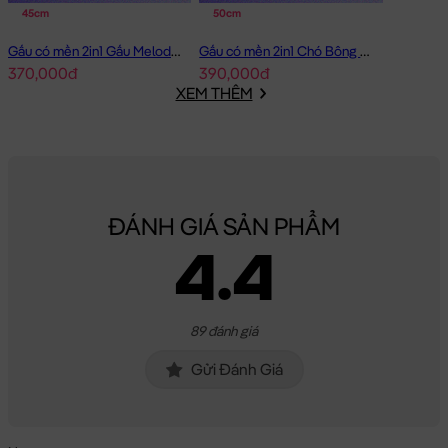
45cm
50cm
Gấu có mền 2in1 Gấu Melody Đầm Hồng Ôm Tim
Gấu có mền 2in1 Chó Bông Mặt Xệ Đội Gà
370,000đ
390,000đ
XEM THÊM
ĐÁNH GIÁ SẢN PHẨM
4.4
89 đánh giá
Gửi Đánh Giá