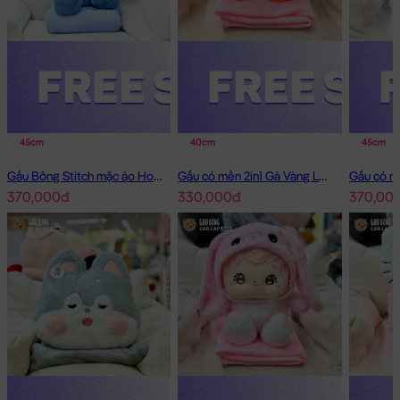
45cm
40cm
45cm
Gấu Bông Stitch mặc áo Hoodie Jean có mền 2in1
Gấu có mền 2in1 Gà Vàng Lông Smooth
370,000đ
330,000đ
370,00