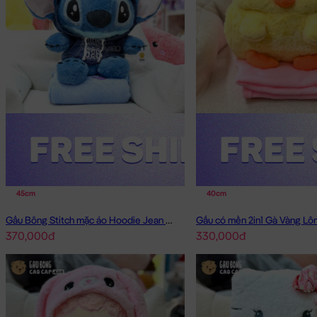
45cm
40cm
Gấu Bông Stitch mặc áo Hoodie Jean có mền 2in1
Gấu có mền 2in1 Gà Vàng L
370,000đ
330,000đ