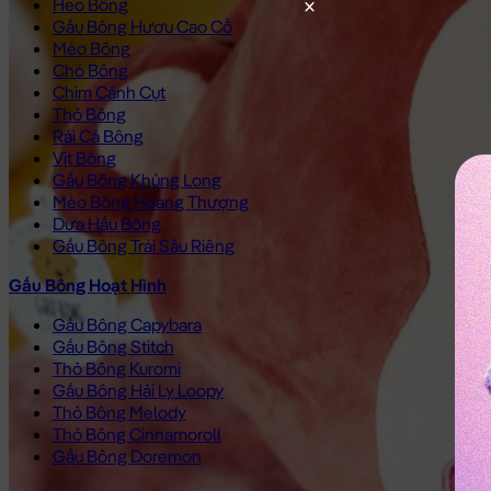
Heo Bông
Gấu Bông Hươu Cao Cổ
Mèo Bông
Chó Bông
Chim Cánh Cụt
Thỏ Bông
Rái Cá Bông
Vịt Bông
Gấu Bông Khủng Long
Mèo Bông Hoàng Thượng
Dưa Hấu Bông
Gấu Bông Trái Sầu Riêng
Gấu Bông Hoạt Hình
Gấu Bông Capybara
Gấu Bông Stitch
Thỏ Bông Kuromi
Gấu Bông Hải Ly Loopy
Thỏ Bông Melody
Thỏ Bông Cinnamoroll
Gấu Bông Doremon