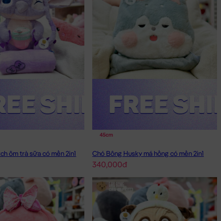
45cm
ch ôm trà sữa có mền 2in1
Chó Bông Husky má hồng có mền 2in1
340,000đ