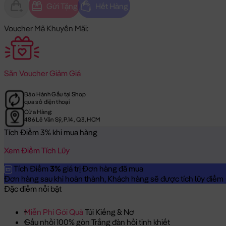
Gửi Tặng
Hết Hàng
Voucher Mã Khuyến Mãi:
Săn
Voucher Giảm Giá
Bảo Hành Gấu tại Shop
qua số điện thoại
Cửa Hàng:
486 Lê Văn Sỹ, P.14, Q.3, HCM
Tích Điểm 3% khi mua hàng
Xem Điểm Tích Lũy
Tích Điểm
3%
giá trị Đơn hàng đã mua
Đơn hàng sau khi hoàn thành, Khách hàng sẽ được tích lũy điểm = 
Đặc điểm nổi bật
Miễn Phí Gói Quà
Túi Kiếng & Nơ
Gấu nhồi 100% gòn Trắng đàn hồi tinh khiết