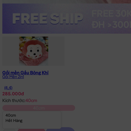
Gối mền Gấu Bông Khỉ
Gối Mền 2in1
(4.4)
285.000đ
Kích thước:
40cm
40cm
40cm
Hết Hàng