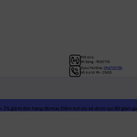
Mở cửa:
9h Sáng - 9h30 Tối
Zalo/Hotline:
0967110738
hỗ trợ từ 9h - 21h30
3% giá trị đơn hàng đã mua. Điểm tích lũy sẽ được qui đổi giảm giá