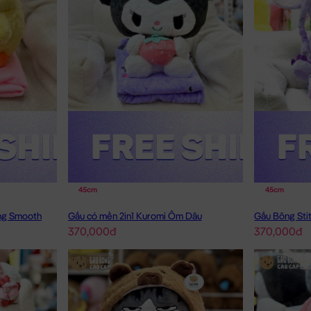
45cm
45cm
ông Smooth
Gấu có mền 2in1 Kuromi Ôm Dâu
Gấu Bông Stit
370,000đ
370,000đ