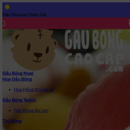
Trang Chủ
/
Gấu Bông Cao Cấp
/
Gối ôm
/
Gối Mền 2in1
/
Gối mề
Săn Voucher Giảm Giá
Gấu Bông Noel
Hoa Gấu Bông
Hoa Hồng Khổng Lồ
Gấu Bông Teddy
Gấu Bông Áo Len
Thú Bông