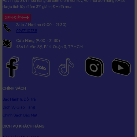
Hãy nhập SĐT mua hàng để xem điểm tích lũy, với mỗi đơn hàng KH sẽ
tặng vô cùng Dễ Thương dành cho người thân yêu của bạn!
được tích lũy điểm 3% giá trị ĐH đã mua
Hình ảnh Gối mền Gấu Bông 2in1 Khủng Long xanh mắt To, hình
XEM ĐIỂM
ảnh này là hình THẬT do Shop TỰ CHỤP.
Zalo / Hotline (9:00 - 21:30)
0967110738
Cửa Hàng (9:00 - 21:30)
486 Lê Văn Sỹ, P.14, Quận 3, TP.HCM
CHÍNH SÁCH
Bảo Hành & Đổi Trả
Dịch Vụ Giao Hàng
Chính Sách Bảo Mật
DỊCH VỤ KHÁCH HÀNG