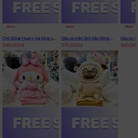
45cm
45cm
45cm
Chó Bông Husky má hồng có mền 2in1
Gấu có mền 2in1 Gấu Bông Little Boy
340,000đ
370,000đ
360,00