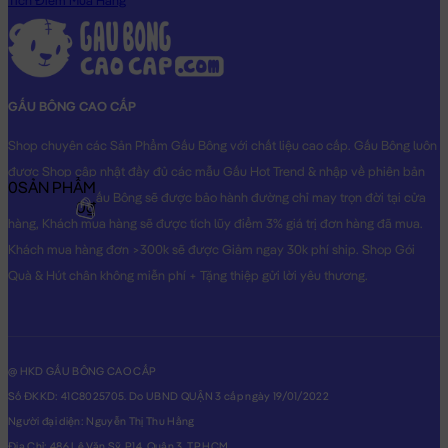
Tích Điểm Mua Hàng
GẤU BÔNG CAO CẤP
Shop chuyên các Sản Phẩm Gấu Bông với chất liệu cao cấp. Gấu Bông luôn
được Shop cập nhật đầy đủ các mẫu Gấu Hot Trend & nhập về phiên bản
0
SẢN PHẨM
Original nhất. Gấu Bông sẽ được bảo hành đường chỉ may trọn đời tại cửa
0₫
hàng, Khách mua hàng sẽ được tích lũy điểm 3% giá trị đơn hàng đã mua.
Khách mua hàng đơn >300k sẽ được Giảm ngay 30k phí ship. Shop Gói
Quà & Hút chân không miễn phí + Tặng thiệp gửi lời yêu thương.
@ HKD GẤU BÔNG CAO CẤP
Số ĐKKD: 41C8025705. Do UBND QUẬN 3 cấp ngày 19/01/2022
Người đại diện: Nguyễn Thị Thu Hằng
Địa Chỉ: 486 Lê Văn Sỹ, P14, Quận 3, TP.HCM