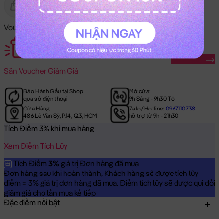
Gửi Tặng
Hết Hàng
Voucher Mã Khuyến Mãi:
Săn Ngay
Săn
Voucher Giảm Giá
Bảo Hành Gấu tại Shop
Mở cửa:
qua số điện thoại
9h Sáng - 9h30 Tối
Cửa Hàng:
Zalo/Hotline:
0967110738
486 Lê Văn Sỹ, P.14, Q.3, HCM
hỗ trợ từ 9h - 21h30
Tích Điểm 3% khi mua hàng
Xem Điểm Tích Lũy
Tích Điểm
3%
giá trị Đơn hàng đã mua
Đơn hàng sau khi hoàn thành, Khách hàng sẽ được tích lũy
điểm = 3% giá trị đơn hàng đã mua. Điểm tích lũy sẽ được qui đổi
giảm giá cho lần mua kế tiếp
Đặc điểm nổi bật