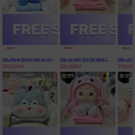
45cm
40cm
45cm
Gấu Bông Stitch mặc áo Hoodie Jean có mền 2in1
Gấu có mền 2in1 Gà Vàng Lông Smooth
370,000đ
330,000đ
370,00