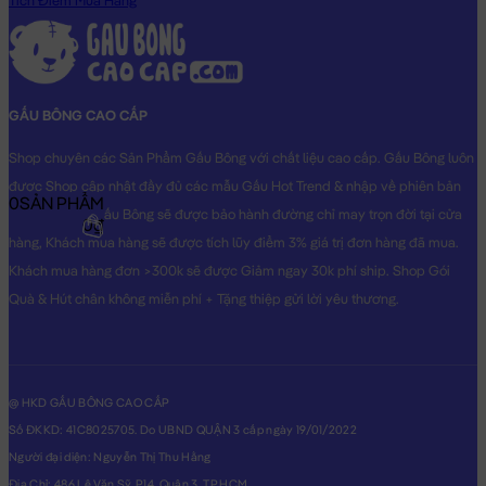
Tích Điểm Mua Hàng
GẤU BÔNG CAO CẤP
Shop chuyên các Sản Phẩm Gấu Bông với chất liệu cao cấp. Gấu Bông luôn
được Shop cập nhật đầy đủ các mẫu Gấu Hot Trend & nhập về phiên bản
0
SẢN PHẨM
Original nhất. Gấu Bông sẽ được bảo hành đường chỉ may trọn đời tại cửa
0₫
hàng, Khách mua hàng sẽ được tích lũy điểm 3% giá trị đơn hàng đã mua.
Khách mua hàng đơn >300k sẽ được Giảm ngay 30k phí ship. Shop Gói
Quà & Hút chân không miễn phí + Tặng thiệp gửi lời yêu thương.
@ HKD GẤU BÔNG CAO CẤP
Số ĐKKD: 41C8025705. Do UBND QUẬN 3 cấp ngày 19/01/2022
Người đại diện: Nguyễn Thị Thu Hằng
Địa Chỉ: 486 Lê Văn Sỹ, P14, Quận 3, TP.HCM