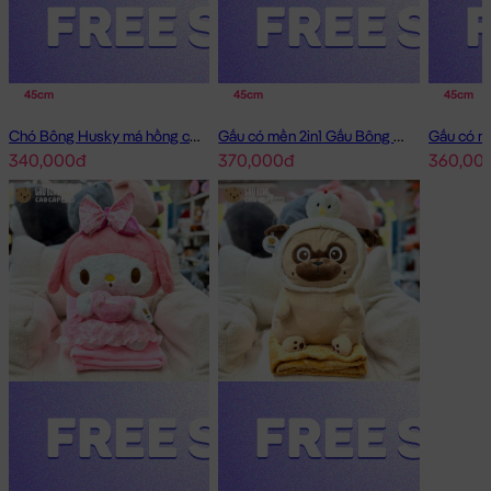
45cm
45cm
45cm
Chó Bông Husky má hồng có mền 2in1
Gấu có mền 2in1 Gấu Bông Little Boy
340,000đ
370,000đ
360,00