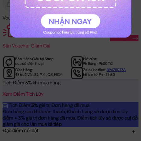
Gửi Tặng
Hết Hàng
Voucher Mã Khuyến Mãi:
Săn Ngay
Săn
Voucher Giảm Giá
Bảo Hành Gấu tại Shop
Mở cửa:
qua số điện thoại
9h Sáng - 9h30 Tối
Cửa Hàng:
Zalo/Hotline:
0967110738
486 Lê Văn Sỹ, P.14, Q.3, HCM
hỗ trợ từ 9h - 21h30
Tích Điểm 3% khi mua hàng
Xem Điểm Tích Lũy
Tích Điểm
3%
giá trị Đơn hàng đã mua
Đơn hàng sau khi hoàn thành, Khách hàng sẽ được tích lũy
điểm = 3% giá trị đơn hàng đã mua. Điểm tích lũy sẽ được qui đổi
giảm giá cho lần mua kế tiếp
Đặc điểm nổi bật