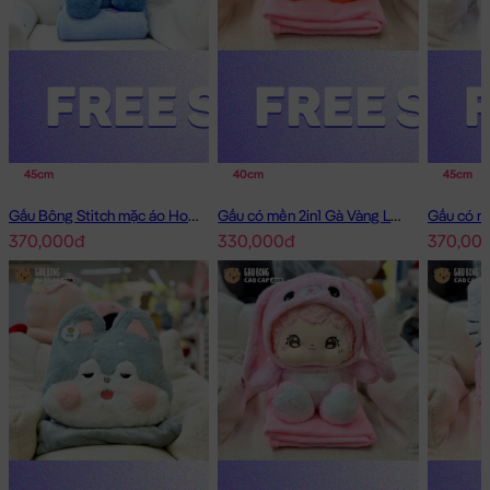
45cm
40cm
45cm
Gấu Bông Stitch mặc áo Hoodie Jean có mền 2in1
Gấu có mền 2in1 Gà Vàng Lông Smooth
370,000đ
330,000đ
370,00