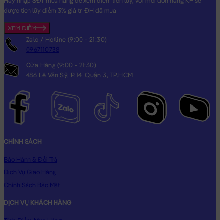
Hãy nhập SĐT mua hàng để xem điểm tích lũy, với mỗi đơn hàng KH sẽ
tặng vô cùng Dễ Thương dành cho người thân yêu của bạn!
được tích lũy điểm 3% giá trị ĐH đã mua
Hình ảnh Gối mền Gấu Bông 2in1 Chó Bông vàng mắt to, hình
XEM ĐIỂM
ảnh này là hình THẬT do Shop TỰ CHỤP.
Zalo / Hotline (9:00 - 21:30)
0967110738
Cửa Hàng (9:00 - 21:30)
486 Lê Văn Sỹ, P.14, Quận 3, TP.HCM
CHÍNH SÁCH
Bảo Hành & Đổi Trả
Dịch Vụ Giao Hàng
Chính Sách Bảo Mật
DỊCH VỤ KHÁCH HÀNG